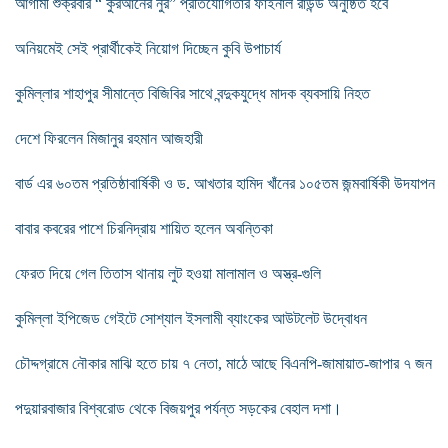
আগামী শুক্রবার “ কুরআনের নুর” প্রতিযোগিতার ফাইনাল রাউন্ড অনুষ্ঠিত হবে
অনিয়মেই সেই প্রার্থীকেই নিয়োগ দিচ্ছেন কুবি উপাচার্য
কুমিল্লার শাহাপুর সীমান্তে বিজিবির সাথে বন্দুকযুদ্ধে মাদক ব্যবসায়ি নিহত
দেশে ফিরলেন মিজানুর রহমান আজহারী
বার্ড এর ৬০তম প্রতিষ্ঠাবার্ষিকী ও ড. আখতার হামিদ খাঁনের ১০৫তম জন্মবার্ষিকী উদযাপন
বাবার কবরের পাশে চিরনিদ্রায় শায়িত হলেন অবন্তিকা
ফেরত দিয়ে গেল তিতাস থানায় লুট হওয়া মালামাল ও অস্ত্র-গুলি
কুমিল্লা ইপিজেড গেইটে সোশ্যাল ইসলামী ব্যাংকের আউটলেট উদ্বোধন
চৌদ্দগ্রামে নৌকার মাঝি হতে চায় ৭ নেতা, মাঠে আছে বিএনপি-জামায়াত-জাপার ৭ জন
পদুয়ারবাজার বিশ্বরোড থেকে বিজয়পুর পর্যন্ত সড়কের বেহাল দশা।