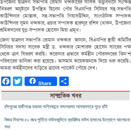
উপজেলা ছাত্রদল সভাপতি রোমান খন্দকারের সার্বিক তত্ত্বাবধানে সংক্ষিপ্ত
বিতরণ অনুষ্টানে উপস্থিত ছিলেন পৌর বিএনপির সিনিয়র সহ-সভপতি
কাউন্সিলার মোস্তাক, সহ-সভাপতি গিয়াসউদ্দিন, সাংগঠনিক সম্পাদক
কাউন্সিলর সুমন খন্দকার, প্রচার সম্পাদক হারুনুর রশিদ খোকন, উপজেলা
শ্রমিকদলের যুগ্ন-সম্পাদক হোসেন মিয়া প্রমূখ।
জেলা ছাত্রদল সভাপতি রোমান খন্দকার জানান, বিএনপির স্থায়ী কমিটির
সিনিয়র সদস্য সাবেক মন্ত্রী ড. খন্দকার মোশারফ হোসেন স্যারের পক্ষ
থেকে ত্রাণ বিতরণ করছি। করোনার প্রভাবে কর্মহীন পৌরসদরের তিন’শ
পরিবারের তালিকা করা হয়েছে। ভাসমান কয়েকজনকে দিয়ে শুরু করেছি।
আমরা কর্মহীনদের বাড়িতে ত্রানের প্যাকেট পৌছে দেব।
Facebook
Twitter
Share
Share
সাম্প্রতিক খবর
চাঁদপুরের হাজীগঞ্জে ভয়াবহ অগ্নিকান্ডে বসতঘরসহ আসবাবপত্র পুড়ে ছাঁই
বিজয় দিবসের ৫০ বছর পূর্তিতে দাউদকান্দিতে ব্যারিষ্টার নাঈম হাসানের উদ্যোগে আলোচনা
সভা