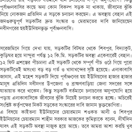
চলাচলের এই সড়কটি বর্তমানে যান চলাচলের সম্পূর্ণ অনুপযোগি। কিন্তু
পূর্বাঞ্চলবাসির কাছে অন্য কোন বিকল্প সড়ক না থাকায়, জীবনের ঝুঁকি
নিয়ে লোকজন প্রতিদিন এ সড়কে চলাচল করছেন। এ অবস্থায় বেহাল এই
জনগুরুত্বপূর্ণ সড়কটির দ্রুত সংস্কার ও মেরামতের দাবি জানিয়েছেন
নবীনগরের ছয়ইউনিয়নভূক্ত পূর্বাঞ্চলবাসি।
সরেজমিনে গিয়ে দেখা যায়, সড়কটির বিটঘর থেকে শিবপুর, বিদ্যাকুট,
কুড়িঘর হয়ে নান্দুরা পর্যন্ত ১২ কি.মি. সড়কটির অবস্থা একেবারেই বেহাল।
১২ ফিট প্রশস্তের পীচঢালা এই সড়কটি থেকে সম্পূর্ণ পীচ ওঠে গিয়ে পুরো
সড়কটিতেই অসংখ্য বড় বড় গর্ত ও খানাখন্দের সৃষ্টি হয়েছে। এলাকাবাসি
জানান, এই মহেশ সড়কটি দিয়ে পূর্বাঞ্চলের ছয় ইউনিয়নের হাজার হাজার
মানুষ প্রতিদিন নবীনগর উপজেলা ও ব্রাহ্মণবাড়িয়া জেলা সদরের সঙ্গে
যাতায়াত করে থাকেন। কিন্তু সড়কটি বর্তমানে চলাচলের অনুপযোগি হয়ে
পড়ায় এলাকাবাসিকে জীবনের ঝুঁকি নিয়েই চলাচল করতে হচ্ছে। অচিরেই
সংশ্লিষ্ট কর্তৃপক্ষের নিকট সড়কের সংস্কারের দাবি জানান ভুক্তভোগিরা।
এ বিষয়ে কাইতলা ইউনিয়নের চেয়ারম্যান শওকত আলী ও শিবপুর
ইউনিয়নের চেয়ারম্যান শাহীন সরকার আজকের কুমিল্লাকে বলেন, দীর্ঘদিন
যাবৎ এই সড়কটি অবস্থা নাজুক হয়ে আছে। তবে আমরা আশা করছি খুব