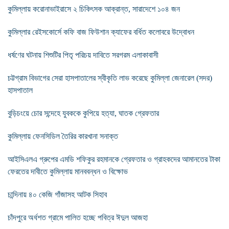
কুমিল্লায় করোনাভাইরাসে ২ চিকিৎসক আক্রান্ত, সারাদেশে ১০৪ জন
কুমিল্লার রেইসকোর্সে কফি বাজ ফিউশান ক্যাফের বর্ধিত কলোবরে উদ্বোধন
ধর্ষণের ঘটনায় শিশুটির পিতৃ পরিচয় দাবিতে সরগরম এলাকাবাসী
চট্টগ্রাম বিভাগের সেরা হাসপাতালের স্বীকৃতি লাভ করেছে কুমিল্লা জেনারেল (সদর)
হাসপাতাল
বুড়িচংয়ে চোর সন্দেহে যুবককে কুপিয়ে হত্যা, ঘাতক গ্রেফতার
কুমিল্লায় ফেনসিডিল তৈরির কারখানা সনাক্ত
আইসিএলএ গ্রুপের এমডি শফিকুর রহমানকে গ্রেফতার ও গ্রাহকদের আমানতের টাকা
ফেরতের দাবীতে কুমিল্লায় মানববন্ধন ও বিক্ষোভ
চান্দিনায় ৪০ কেজি গাঁজাসহ আটক সিহাব
চাঁদপুরে অর্ধশত গ্রামে পালিত হচ্ছে পবিত্র ঈদুল আজহা