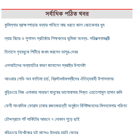
সর্বাধিক পঠিত খবর
কুমিল্লার ব্রাহ্মণপাড়ায় বন্যার পানিতে মাছ ধরতে জাল বেচাকেনার ধুম
ন্যায় বিচার ও সুশাসন প্রতিষ্ঠায় শিক্ষকদের ভূমিকা অনন্য- পরিকল্পনামন্ত্রী
তিতাসে গৃহবধুকে পিটিয়ে জখম করলেন ভাসুর-দেবর
এসআইদের অব্যাহতির কারণ জানালেন স্বরাষ্ট্র উপদেষ্টা
আওয়ার লেডি অব ফাতিমা চার্চ, খ্রিস্টধর্মাবলম্বীদের ঐতিহ্যবাহী উপাসনালয়
বুড়িচংয়ে নিজ এলাকায় সাধারণ মানুষের ভালোবাসায় সিক্ত এহতেশামুল হাসান রুমি
ফেনী সাংবাদিক ফোরাম ঢাকার রজতজয়ন্তী অনুষ্ঠান বিশিষ্টজনদের মিলনমেলায় পরিণত
চৌদ্দগ্রামে শর্ট সার্কিটের আগুনে ৭ দোকান পুড়ে ছাই
বুড়িচংয়ে নিখোঁজের দুই মাসেও উদ্ধার হয়নি মেহের