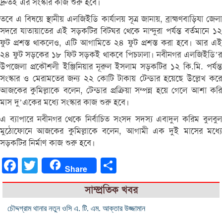
দ্রুতই এর সংস্কার কাজ শুরু হবে।
তবে এ বিষয়ে স্থানীয় এলজিইডি কার্যালয় সূত্র জানায়, ব্রাহ্মণবাড়িযা জেলা
সদরে যাতায়াতের এই সড়কটির বিটঘর থেকে নান্দুরা পর্যন্ত বর্তমানে ১২
ফুট প্রশস্ত থাকলেও, এটি আগামিতে ২৪ ফুট প্রশস্ত করা হবে। আর এই
২৪ ফুট সড়কের ১৮ ফিট সড়কই থাকবে পিচঢালা। নবীনগর এলজিইডি’র
উপজেলা প্রকৌশলী ইঞ্জিনিয়ার নূরুল ইসলাম সড়কটির ১২ কি.মি. পর্যন্ত
সংস্কার ও মেরামতের জন্য ২২ কোটি টাকায় টেন্ডার হয়েছে উল্লেখ করে
আজকের কুমিল্লাকে বলেন, টেন্ডার প্রক্রিয়া সম্পন্ন হয়ে গেলে আশা করি
মাস দু’একের মধ্যে সংস্কার কাজ শুরু হবে।
এ ব্যাপারে নবীনগর থেকে নির্বাচিত সংসদ সদস্য এবাদুল করিম বুলবুল
মুঠোফোনে আজকের কুমিল্লাকে বলেন, আগামী এক দুই মাসের মধ্যে
সড়কটির নির্মাণ কাজ শুরু হবে।
Facebook
Twitter
Share
Share
সাম্প্রতিক খবর
চৌদ্দগ্রাম থানার নতুন ওসি এ. টি. এম. আক্তার উজ্জামান