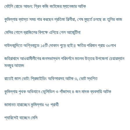
বেইলি রোডে আগুন: গ্রিন কজি কটেজের ম্যানেজার আটক
কুমিল্লায় ব্যাস্ত সময় পার করছেন প্রতিমা শিল্পীরা, শেষ মুহুর্তে চলছে রং তুলির কাজ
মেসির গোলে ব্রাজিলের বিপক্ষে এগিয়ে গেল আর্জেন্টিনা
দাউদকান্দিতে অগ্নিকান্ডে ১৫টি দোকান পুড়ে ছাই॥ ক্ষতির পরিমান প্রায় ৩০লাখ
জহিরাবাদে আওয়ামীলীগের জনসভাস্থল পরিদর্শনে মতলব উত্তর উপজেলা চেয়ারম্যান
মনজুর আহমদ
রাতেই জাল ভোট: প্রিজাইডিং অফিসারসহ আটক ৩, ভোট স্থগিত
কুমিল্লায় পৃথক অভিযানে ফেন্সিডিল ও গাঁজাসহ ৪ জন মাদক ব্যবসায়ি আটক
জামানত হারাচ্ছেন কুমিল্লার ৭৫ প্রার্থী
প্যারিসেই যাচ্ছেন মেসি