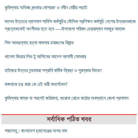
কুমিল্লায় অভিজ্ঞ খন্দকার মোশারফ ও নবীন মেরীর লড়াই
মতলব উত্তরে ন্যাশনাল সার্ভিস কর্মসূূচির মৌলিক প্রশিক্ষন কর্মসূচি দেশের উন্নয়নকাজে
প্রত্যেককেই অংশীদার হতে হবে —-উপজেলা পরিষদ চেয়ারম্যান মনজুর আহমদ
শিশু আবদুল্লাহ হত্যা মামলায় চারজনের রিমান্ড
খালেদা জিয়ার লিভ টু আপিলের আদেশ আগামী সোমবার
হাইমচর উত্তর গন্ডামারা সপ্রাবি বার্ষিক ক্রিড়া ও পুরস্কার বিতরণ
কঙ্গনাকে চড় মারা কে এই নারী কনস্টেবল?
কুমিল্লায় মাস্ক না পরলেই জরিমানা, করোনা রোধে কঠোর অবস্থানে জেলা প্রশাসন
সর্বাধিক পঠিত খবর
পদ্মাসেতু : বাংলাদেশ চ্যালেঞ্জের অপর নাম