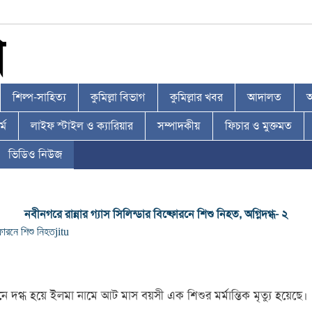
শিল্প-সাহিত্য
কুমিল্লা বিভাগ
কুমিল্লার খবর
আদালত
আ
্ম
লাইফ স্টাইল ও ক্যারিয়ার
সম্পাদকীয়
ফিচার ও মুক্তমত
ভিডিও নিউজ
নবীনগরে রান্নার গ্যাস সিলিন্ডার বিষ্ফোরনে শিশু নিহত, অগ্নিদগ্ধ- ২
্ফোরনে শিশু নিহত
jitu
গুনে দগ্ধ হয়ে ইলমা নামে আট মাস বয়সী এক শিশুর মর্মান্তিক মৃত্যু হয়েছে।