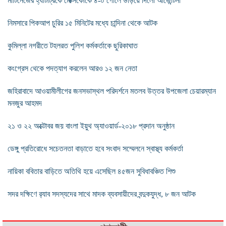
মার্টিনেজের হ্যাটট্রিকে মেক্সিকোকে ৪-০ গোলে উড়িয়ে দিলো আর্জেন্টিনা
নিমসারে পিকআপ চুরির ১৫ মিনিটের মধ্যে চান্দিনা থেকে আটক
কুমিল্লা নগরীতে টহলরত পুলিশ কর্মকর্তাকে ছুরিকাঘাত
কংগ্রেস থেকে পদত্যাগ করলেন আরও ১২ জন নেতা
জহিরাবাদে আওয়ামীলীগের জনসভাস্থল পরিদর্শনে মতলব উত্তর উপজেলা চেয়ারম্যান
মনজুর আহমদ
২১ ও ২২ অক্টোবর জয় বাংলা ইয়ুথ অ্যাওয়ার্ড-২০১৮ প্রদান অনুষ্ঠান
ডেঙ্গু প্রতিরোধে সচেতনতা বাড়াতে হবে সংবাদ সম্মেলনে স্বাস্থ্য কর্মকর্তা
নায়িকা ববিতার বাড়িতে অতিথি হয়ে এসেছিল ৪৫জন সুবিধাবঞ্চিত শিশু
সদর দক্ষিণে র‌্যাব সদস্যদের সাথে মাদক ব্যবসায়ীদের বন্দুকযুদ্ধ, ৮ জন আটক