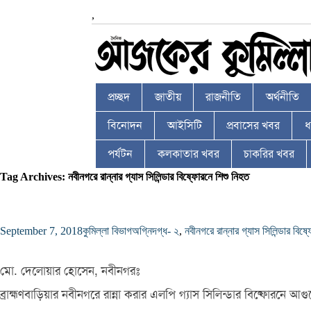
,
প্রচ্ছদ
জাতীয়
রাজনীতি
অর্থনীতি
বিনোদন
আইসিটি
প্রবাসের খবর
ধর
পর্যটন
কলকাতার খবর
চাকরির খবর
Tag Archives: নবীনগরে রান্নার গ্যাস সিলিন্ডার বিষ্ফোরনে শিশু নিহত
September 7, 2018
কুমিল্লা বিভাগ
অগ্নিদগ্ধ- ২
,
নবীনগরে রান্নার গ্যাস সিলিন্ডার বিষ
মো. দেলোয়ার হোসেন, নবীনগরঃ
ব্রাহ্মণবাড়িয়ার নবীনগরে রান্না করার এলপি গ্যাস সিলিন্ডার বিষ্ফোরনে আ