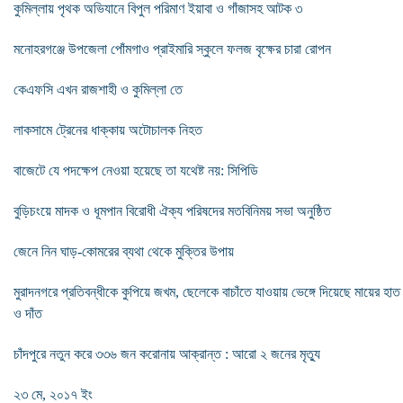
কুমিল্লায় পৃথক অভিযানে বিপুল পরিমাণ ইয়াবা ও গাঁজাসহ আটক ৩
মনোহরগঞ্জে উপজেলা পোঁমগাও প্রাইমারি স্কুলে ফলজ বৃক্ষের চারা রোপন
কেএফসি এখন রাজশাহী ও কুমিল্লা তে
লাকসামে ট্রেনের ধাক্কায় অটোচালক নিহত
বাজেটে যে পদক্ষেপ নেওয়া হয়েছে তা যথেষ্ট নয়: সিপিডি
বুড়িচংয়ে মাদক ও ধূমপান বিরোধী ঐক্য পরিষদের মতবিনিময় সভা অনুষ্ঠিত
জেনে নিন ঘাড়-কোমরের ব্যথা থেকে মুক্তির উপায়
মুরাদনগরে প্রতিবন্ধীকে কুপিয়ে জখম, ছেলেকে বাচাঁতে যাওয়ায় ভেঙ্গে দিয়েছে মায়ের হাত
ও দাঁত
চাঁদপুরে নতুন করে ৩৩৬ জন করোনায় আক্রান্ত : আরো ২ জনের মৃত্যু
২৩ মে, ২০১৭ ইং