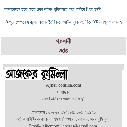
নাঙ্গলকোটে হাতে নাতে চোর আটক, ছুরিকাঘাত করে পালিয়ে গিয়ে হুমকি
চাঁদপুরে গোপনে ফ্রান্সের পতাকা তৈরিকালে আটক যুবক,৩৫ কিলোমিটার লম্বা পতাকা জব্দ
গ্যালারী
ads
Ajker-comilla.com
সম্পাদক:
মোঃ ইমতিয়াজ আহমেদ (জিতু)
যোগাযোগ : ০১৬৭৬-৩২৭৫০৪/ ০৮১-৭৩৯৭০
বার্তা ও বাণিজ্যিক কার্যালয়- হুমায়ন টাওয়ার, চকবাজার, সদর,কুমিল্লা।
Email- Ajkercomillanews@gmail.com.