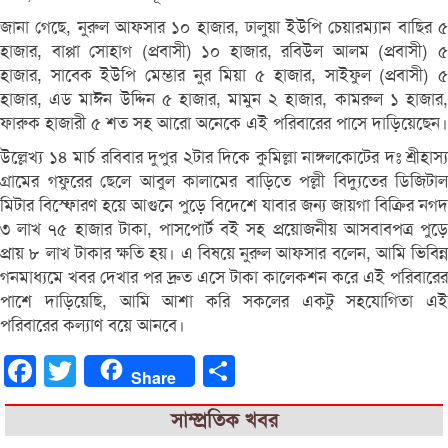
জানা গেছে, নুরুল আফসার ১০ হাজার, ঢালুয়া ইউপি চেয়ারম্যান বাছির ৫
হাজার, বাপ্পা সোহাগ (প্রবাসী) ১০ হাজার, রবিউল আলম (প্রবাসী) ৫
হাজার, সাবেক ইউপি মেম্ভার নুর মিয়া ৫ হাজার, সাইফুল (প্রবাসী) ৫
হাজার, এড মাঈন উদ্দিন ৫ হাজার, মামুন ২ হাজার, কামরুল ১ হাজার,
ফারুক হাজারী ৫ শত সহ আরো অনেকে এই পরিবারের পাসে দাড়িয়েছেন।
উল্লেখ্য ১৪ মার্চ রবিবার দুপুর ২টার দিকে কুমিল্লা নাঙ্গলকোটের দঃ শ্রীহাস্য
গ্রামের গফুরের ছেলে আবুল কালামের বাড়িতে পল্লী বিদ্যুতের ডিজিটাল
মিটার বিস্ফোরণ হয়ে আগুনে পুড়ে বিদেশে যাবার জন্য জায়গা বিক্রির নগদ
৩ লাখ ৭৫ হাজার টাকা, পাসপোর্ট বই সহ প্রয়োজনীয় আসবাবপত্র পুড়ে
প্রায় ৮ লাখ টাকার ক্ষতি হয়। এ বিষয়ে নুরুল আফসার বলেন, আমি ভিবিন্ন
গনমাধ্যমে খবর দেখার পর দ্রুত এসে টাকা কালেকশন করে এই পরিবারের
পাশে দাড়িয়েছি, আমি আশা করি সকলের একটু সহযোগিতা এই
পরিবারের কল্যাণ বয়ে আনবে।
Facebook
Twitter
Share
Share
সাম্প্রতিক খবর