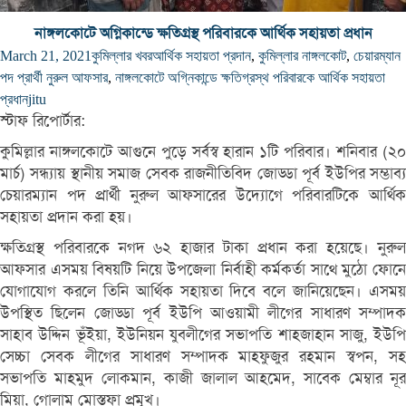
নাঙ্গলকোটে অগ্নিকান্ডে ক্ষতিগ্রস্থ পরিবারকে আর্থিক সহায়তা প্রধান
March 21, 2021
কুমিল্লার খবর
আর্থিক সহায়তা প্রদান
,
কুমিল্লার নাঙ্গলকোট
,
চেয়ারম্যান
পদ প্রার্থী নুরুল আফসার
,
নাঙ্গলকোটে অগ্নিকান্ডে ক্ষতিগ্রস্থ পরিবারকে আর্থিক সহায়তা
প্রধান
jitu
স্টাফ রিপোর্টার:
কুমিল্লার নাঙ্গলকোটে আগুনে পুড়ে সর্বস্ব হারান ১টি পরিবার। শনিবার (২০
মার্চ) সন্ধ্যায় স্থানীয় সমাজ সেবক রাজনীতিবিদ জোড্ডা পূর্ব ইউপির সম্ভাব্য
চেয়ারম্যান পদ প্রার্থী নুরুল আফসারের উদ্যোগে পরিবারটিকে আর্থিক
সহায়তা প্রদান করা হয়।
ক্ষতিগ্রস্থ পরিবারকে নগদ ৬২ হাজার টাকা প্রধান করা হয়েছে। নুরুল
আফসার এসময় বিষয়টি নিয়ে উপজেলা নির্বাহী কর্মকর্তা সাথে মুঠো ফোনে
যোগাযোগ করলে তিনি আর্থিক সহায়তা দিবে বলে জানিয়েছেন। এসময়
উপস্থিত ছিলেন জোড্ডা পূর্ব ইউপি আওয়ামী লীগের সাধারণ সম্পাদক
সাহাব উদ্দিন ভূঁইয়া, ইউনিয়ন যুবলীগের সভাপতি শাহজাহান সাজু, ইউপি
সেচ্চা সেবক লীগের সাধারণ সম্পাদক মাহফুজুর রহমান স্বপন, সহ
সভাপতি মাহমুদ লোকমান, কাজী জালাল আহমেদ, সাবেক মেম্বার নূর
মিয়া, গোলাম মোস্তফা প্রমূখ।