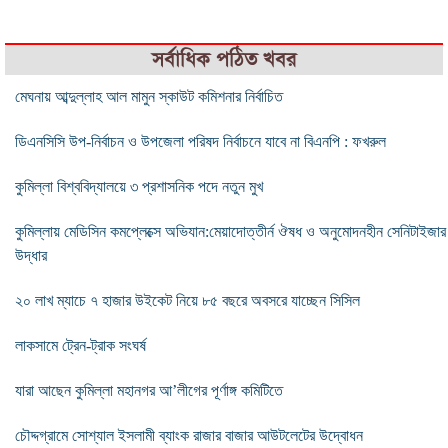
সর্বাধিক পঠিত খবর
মেঘনায় আব্দুল্লাহ আল মামুন স্কাউট কমিশনার নির্বাচিত
ডিএনসিসি উপ-নির্বাচন ও উপজেলা পরিষদ নির্বাচনে যাবে না বিএনপি : ফখরুল
কুমিল্লা বিশ্ববিদ্যালয়ে ৩ প্রশাসনিক পদে নতুন মুখ
কুমিল্লায় মেডিসিন কমপ্লেক্সে অভিযান:মেয়াদোত্তীর্ন ঔষধ ও অনুমোদনহীন সেনিটাইজার
উদ্ধার
২০ লাখ ম্যাচে ৭ হাজার উইকেট নিয়ে ৮৫ বছরে অবসরে যাচ্ছেন সিসিল
লাকসামে ট্রেন-ট্রাক সংঘর্ষ
যারা আছেন কুমিল্লা মহানগর আ’লীগের পূর্ণাঙ্গ কমিটিতে
চৌদ্দগ্রামে সোশ্যাল ইসলামী ব্যাংক রাজার বাজার আউটলেটের উদ্বোধন