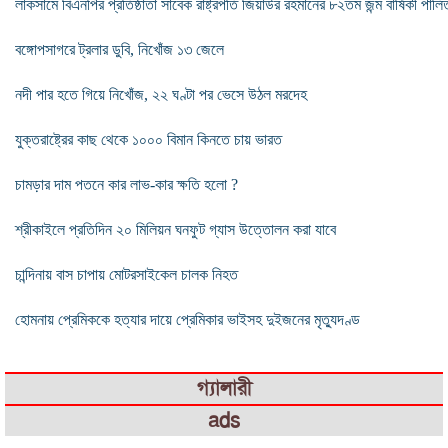
লাকসামে বিএনপির প্রতিষ্ঠাতা সাবেক রাষ্ট্রপতি জিয়াউর রহমানের ৮২তম জন্ম বার্ষিকী পালি
বঙ্গোপসাগরে ট্রলার ডুবি, নিখোঁজ ১৩ জেলে
নদী পার হতে গিয়ে নিখোঁজ, ২২ ঘণ্টা পর ভেসে উঠল মরদেহ
যুক্তরাষ্ট্রের কাছ থেকে ১০০০ বিমান কিনতে চায় ভারত
চামড়ার দাম পতনে কার লাভ-কার ক্ষতি হলো ?
শ্রীকাইলে প্রতিদিন ২০ মিলিয়ন ঘনফুট গ্যাস উত্তোলন করা যাবে
চান্দিনায় বাস চাপায় মোটরসাইকেল চালক নিহত
হোমনায় প্রেমিককে হত্যার দায়ে প্রেমিকার ভাইসহ দুইজনের মৃত্যুদণ্ড
গ্যালারী
ads