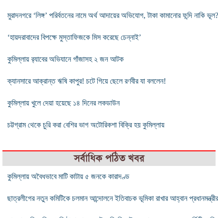
মুরাদনগরে ‘লিঙ্গ’ পরির্বতনের নামে অর্থ আদায়ের অভিযোগ, টাকা কামানোর ফন্দি নাকি ভূল
‘হায়দরাবাদের বিপক্ষে মুস্তাফিজকে মিস করেছে চেন্নাই’
কুমিল্লায় র‌্যাবের অভিযানে গাঁজাসহ ২ জন আটক
ক্যানসারে আক্রান্ত ঋষি কাপুর! চটে গিয়ে ছেলে রণবীর যা বললেন!
কুমিল্লায় খুলে দেয়া হয়েছে ১৪ দিনের লকডাউন
চট্টগ্রাম থেকে চুরি করা বেশির ভাগ অটোরিকশা বিক্রি হয় কুমিল্লায়
সর্বাধিক পঠিত খবর
কুমিল্লায় অবৈধভাবে মাটি কাটায় ৫ জনকে কারাদণ্ড
ছাত্রলীগের নতুন কমিটিকে চলমান আন্দোলনে ইতিবাচক ভূমিকা রাখার আহ্বান প্রধানমন্ত্রী