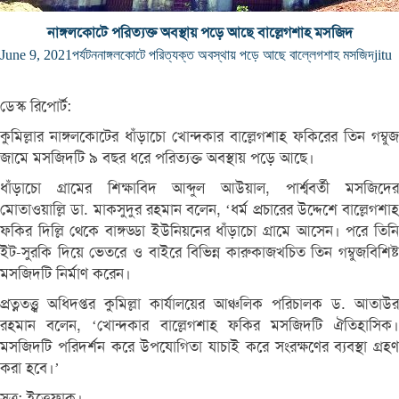
নাঙ্গলকোটে পরিত্যক্ত অবস্থায় পড়ে আছে বাল্লেগশাহ মসজিদ
June 9, 2021
পর্যটন
নাঙ্গলকোটে পরিত্যক্ত অবস্থায় পড়ে আছে বাল্লেগশাহ মসজিদ
jitu
ডেস্ক রিপোর্ট:
কুমিল্লার নাঙ্গলকোটের ধাঁড়াচো খোন্দকার বাল্লেগশাহ ফকিরের তিন গম্বুজ
জামে মসজিদটি ৯ বছর ধরে পরিত্যক্ত অবস্থায় পড়ে আছে।
ধাঁড়াচো গ্রামের শিক্ষাবিদ আব্দুল আউয়াল, পার্শ্ববর্তী মসজিদের
মোতাওয়াল্লি ডা. মাকসুদুর রহমান বলেন, ‘ধর্ম প্রচারের উদ্দেশে বাল্লেগশাহ
ফকির দিল্লি থেকে বাঙ্গড্ডা ইউনিয়নের ধাঁড়াচো গ্রামে আসেন। পরে তিনি
ইট-সুরকি দিয়ে ভেতরে ও বাইরে বিভিন্ন কারুকাজখচিত তিন গম্বুজবিশিষ্ট
মসজিদটি নির্মাণ করেন।
প্রত্নতত্ত্ব্ব অধিদপ্তর কুমিল্লা কার্যালয়ের আঞ্চলিক পরিচালক ড. আতাউর
রহমান বলেন, ‘খোন্দকার বাল্লেগশাহ ফকির মসজিদটি ঐতিহাসিক।
মসজিদটি পরিদর্শন করে উপযোগিতা যাচাই করে সংরক্ষণের ব্যবস্থা গ্রহণ
করা হবে।’
সূত্র: ইত্তেফাক।