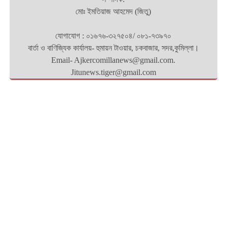
মোঃ ইমতিয়াজ আহমেদ (জিতু)
যোগাযোগ : ০১৬৭৬-৩২৭৫০৪/ ০৮১-৭৩৯৭০
বার্তা ও বাণিজ্যিক কার্যালয়- হুমায়ন টাওয়ার, চকবাজার, সদর,কুমিল্লা।
Email- Ajkercomillanews@gmail.com.
Jitunews.tiger@gmail.com