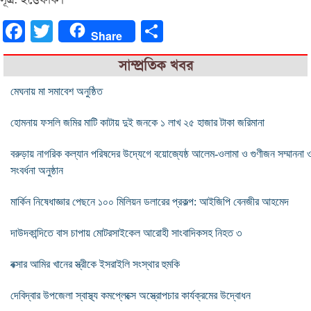
Facebook
Twitter
Share
Share
সাম্প্রতিক খবর
মেঘনায় মা সমাবেশ অনুষ্ঠিত
হোমনায় ফসলি জমির মাটি কাটায় দুই জনকে ১ লাখ ২৫ হাজার টাকা জরিমানা
বরুড়ায় নাগরিক কল্যান পরিষদের উদ্যেগে বয়োজ্যেষ্ঠ আলেম-ওলামা ও গুণীজন সম্মাননা 
সংবর্ধনা অনুষ্ঠান
মার্কিন নিষেধাজ্ঞার পেছনে ১০০ মিলিয়ন ডলারের প্রকল্প: আইজিপি বেনজীর আহমেদ
দাউদকান্দিতে বাস চাপায় মোটরসাইকেল আরোহী সাংবাদিকসহ নিহত ৩
বক্সার আমির খানের স্ত্রীকে ইসরাইলি সংস্থার হুমকি
দেবিদ্বার উপজেলা স্বাস্থ্য কমপ্লেক্সে অস্ত্রোপচার কার্যক্রমের উদ্বোধন