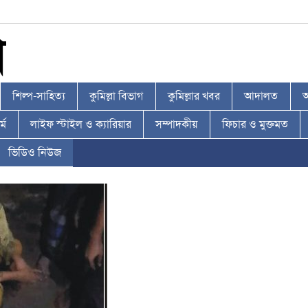
শিল্প-সাহিত্য
কুমিল্লা বিভাগ
কুমিল্লার খবর
আদালত
আ
্ম
লাইফ স্টাইল ও ক্যারিয়ার
সম্পাদকীয়
ফিচার ও মুক্তমত
ভিডিও নিউজ