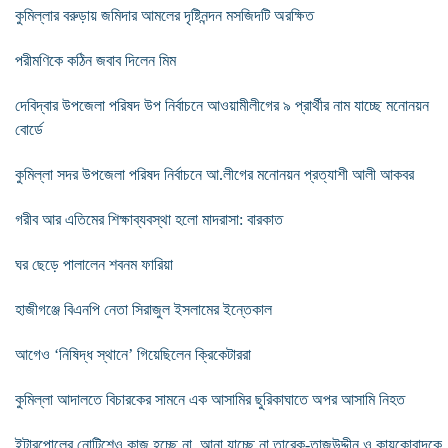
কুমিল্লার বরুড়ায় জমিদার আমলের দৃষ্টিনন্দন মসজিদটি অরক্ষিত
পরীমণিকে কঠিন জবাব দিলেন মিম
দেবিদ্বার উপজেলা পরিষদ উপ নির্বাচনে আওয়ামীলীগের ৯ প্রার্থীর নাম যাচ্ছে মনোনয়ন
বোর্ডে
কুমিল্লা সদর উপজেলা পরিষদ নির্বাচনে আ.লীগের মনোনয়ন প্রত্যাশী আলী আকবর
গরীব আর এতিমের শিক্ষাব্যবস্থা হলো মাদরাসা: বারকাত
ঘর ছেড়ে পালালেন শবনম ফারিয়া
হাজীগঞ্জে বিএনপি নেতা সিরাজুল ইসলামের ইন্তেকাল
আগেও ‘নিষিদ্ধ স্থানে’ গিয়েছিলেন ক্রিকেটাররা
কুমিল্লা আদালতে বিচারকের সামনে এক আসামির ছুরিকাঘাতে অপর আসামি নিহত
ইন্টারপোলের নোটিশেও কাজ হচ্ছে না, আনা যাচ্ছে না তারেক-তাজউদ্দীন ও কায়কোবাদকে