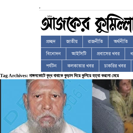
,
প্রচ্ছদ
জাতীয়
রাজনীতি
অর্থনীতি
বিনোদন
আইসিটি
প্রবাসের খবর
ধর
পর্যটন
কলকাতার খবর
চাকরির খবর
Tag Archives: নাঙ্গলকোটে বৃদ্ধ বাবাকে কুড়াল দিয়ে কুপিয়ে হত্যা করলো মেয়ে