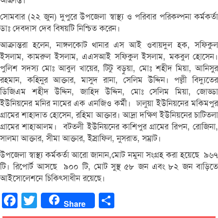
আক্রান্ত।
সোমবার (২২ জুন) দুপুরে উপজেলা স্বাস্থ্য ও পরিবার পরিকল্পনা কর্মকর্তা
ডাঃ দেবদাস দেব বিষয়টি নিশ্চিত করেন।
আক্রান্তরা হলেন, নাঙ্গলকোট থানার এস আই ওবায়দুল হক, সফিকুল
ইসলাম, কামরুল ইসলাম, এএসআই সফিকুল ইসলাম, মকবুল হোসেন।
পুলিশ সদস্য মোঃ আবুল খায়ের, টিটু বড়ুয়া, মোঃ শহীদ মিয়া, আনিসুর
রহমান, কহিনুর আক্তার, মাসুদ রানা, সেলিম উদ্দিন। পল্লী বিদ্যুতের
ডিজিএম শহীদ উদ্দিন, জাহিদ উদ্দিন, মোঃ সেলিম মিয়া, জোড্ডা
ইউনিয়নের মনির নামের এক এনজিও কর্মী। ঢালুয়া ইউনিয়নের মকিমপুর
গ্রামের শাহাদাত হোসেন, রহিমা আক্তার। আদ্রা দক্ষিণ ইউনিয়নের চাটিতলা
গ্রামের শাহাআলম। বটতলী ইউনিয়নের কাশিপুর গ্রামের রিপন, রোজিনা,
সালমা আক্তার, সীমা আক্তার, ইস্রাফিল, নুসরাত, সম্রাট।
উপজেলা স্বাস্থ্য কর্মকর্তা আরো জানান,মোট নমুনা সংগ্রহ করা হয়েছে ৯৬৭
টি। রিপোর্ট আসছে ৯০০ টি, মোট সুস্থ ৫৮ জন এবং ৮২ জন বাড়িতে
আইসোলেশনে চিকিৎসাধীন রয়েছে।
Facebook
Twitter
Share
Share