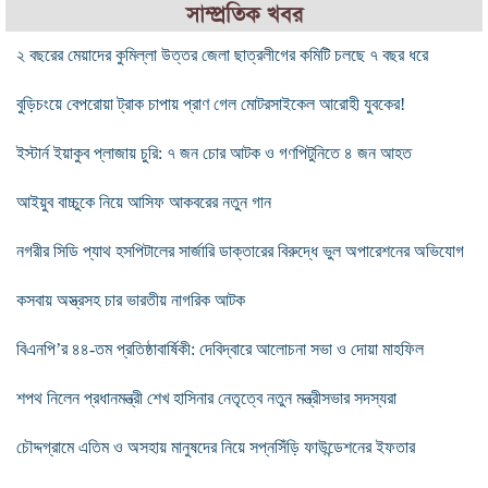
সাম্প্রতিক খবর
২ বছরের মেয়াদের কুমিল্লা উত্তর জেলা ছাত্রলীগের কমিটি চলছে ৭ বছর ধরে
বুড়িচংয়ে বেপরোয়া ট্রাক চাপায় প্রাণ গেল মোটরসাইকেল আরোহী যুবকের!
ইস্টার্ন ইয়াকুব প্লাজায় চুরি: ৭ জন চোর আটক ও গণপিটুনিতে ৪ জন আহত
আইয়ুব বাচ্চুকে নিয়ে আসিফ আকবরের নতুন গান
নগরীর সিডি প্যাথ হসপিটালের সার্জারি ডাক্তারের বিরুদ্ধে ভুল অপারেশনের অভিযোগ
কসবায় অস্ত্রসহ চার ভারতীয় নাগরিক আটক
বিএনপি’র ৪৪-তম প্রতিষ্ঠাবার্ষিকী: দেবিদ্বারে আলোচনা সভা ও দোয়া মাহফিল
শপথ নিলেন প্রধানমন্ত্রী শেখ হাসিনার নেতৃত্বে নতুন মন্ত্রীসভার সদস্যরা
চৌদ্দগ্রামে এতিম ও অসহায় মানুষদের নিয়ে সপ্নসিঁড়ি ফাউন্ডেশনের ইফতার