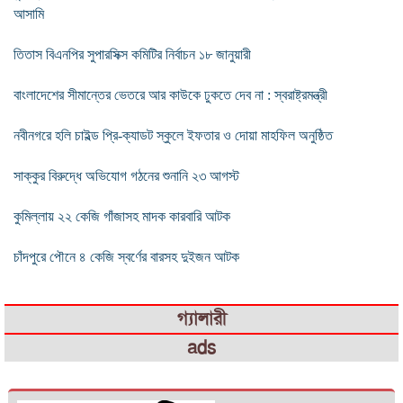
আসামি
তিতাস বিএনপির সুপারসিক্স কমিটির নির্বাচন ১৮ জানুয়ারী
বাংলাদেশের সীমান্তের ভেতরে আর কাউকে ঢুকতে দেব না : স্বরাষ্ট্রমন্ত্রী
নবীনগরে হলি চাইল্ড প্রি-ক্যাডট স্কুলে ইফতার ও দোয়া মাহফিল অনুষ্ঠিত
সাক্কুর বিরুদ্ধে অভিযোগ গঠনের শুনানি ২৩ আগস্ট
কুমিল্লায় ২২ কেজি গাঁজাসহ মাদক কারবারি আটক
চাঁদপুরে পৌনে ৪ কেজি স্বর্ণের বারসহ দুইজন আটক
গ্যালারী
ads