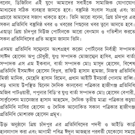
বলেন, ডিজিটাল এই যুগে আমাদের সবাইকে সামাজিক যোগাযোগ
মাধ্যমের সঠিক ব্যবহার জানতে হবে। বস্তুনিষ্ঠ সংবাদ সংগ্রহ এবং তা
প্রচারে আমাদের সজাগ থাকতে হবে। তিনি আরো বলেন, প্রিয় চাঁদপুর এর
সকল প্রতিনিধি বস্তুনিষ্ঠ খবর ও খবরের পিছনের খবর তুলে আনতে হবে।
এছাড়া প্রিয় চাঁদপুর নিউজ পোর্টালকে আরো বেগমান ও গতিশীল করতে
সকল প্রতিনিধিদের প্রতি আহ্বান জানান তিনি।
এসময় প্রতিনিধি সম্মেলনে অংশগ্রহণ করেন পোর্টালের নির্বাহী সম্পাদক
সাঈদ হোসেন অপু চৌধুরী, যুগ্ম সম্পাদক মোজাম্মেল হাসিব, প্রধান বার্তা
সম্পাদক এস এম ইকবাল, বার্তা সম্পাদক মোঃ মাসুদ হোসেন, বিশেষ
প্রতিনিধি ইসমাঈল হোসেন বিপ্লব, রাফিউ হাসান হামজা, নিজস্ব প্রতিনিধি
মির্জা মানিক, মেহেদি হাসান রিমেল, প্রধান আইটি ইনচার্জ গোলাম রাব্বি।
বড় খানায় উপস্থিত ছিলেন দৈনিক কালবেলা পত্রিকার হাজীগঞ্জ প্রতিনিধি
মজিব পাটওয়ারী, পপুলার বিডি’র যুগ্ম বার্তা সম্পাদক মোঃ হোসেন বেপারী,
সার্কুলেশন ম্যানেজার হাসান আহমেদ, দৈনিক তৃতীয় মাত্রা পত্রিকার কচুয়া
প্রতিনিধি নাসির হোসেন ও দৈনিক আলোকিত সকাল পত্রিকার হাজীগঞ্জ
প্রতিনিধি মোশারফ হোসেন প্রমূখ।
উক্ত অনুষ্ঠানে প্রিয় চাঁদপুর এর প্রতিনিধিদের পদবী ও আইডি কার্ড
হালনাগাদ করা এবং আগামী পবিত্র ঈদুল আজহার পরবর্তী যেকোনো সময়ে