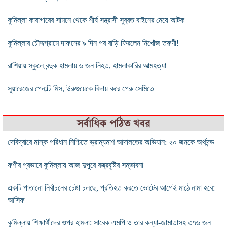
কুমিল্লা কারাগারের সামনে থেকে শীর্ষ সন্ত্রাসী সুব্রত বাইনের মেয়ে আটক
কুমিল্লার চৌদ্দগ্রামে দাফনের ৯ দিন পর বাড়ি ফিরলেন নিখোঁজ তরুণী!
রাশিয়ায় স্কুলে বন্দুক হামলায় ৬ জন নিহত, হামলাকারির আত্মহত্যা
সুয়ারেজের পেনাল্টি মিস, উরুগুয়েকে বিদায় করে পেরু সেমিতে
সর্বাধিক পঠিত খবর
দেবিদ্বারে মাস্ক পরিধান নিশ্চিতে ভ্রাম্যমাণ আদালতের অভিযান: ২০ জনকে অর্থদন্ড
ফণীর প্রভাবে কুমিল্লায় আজ দুপুরে বজ্রবৃষ্টির সম্ভাবনা
একটি পাতানো নির্বাচনের চেষ্টা চলছে, প্রতিহত করতে ভোটের আগেই মাঠে নামা হবে:
আসিফ
কুমিল্লায় শিক্ষার্থীদের ওপর হামলা: সাবেক এমপি ও তার কন্যা-জামাতাসহ ৩৭৬ জন