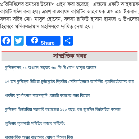
প্রতিনিধিদের ভ্রমণের উদ্যোগ গ্রহণ করা হয়েছে। এজন্যে একটি আহবায়ক
কমিটি গঠন করা হয়। ভ্রমণ বাস্তবায়ন কমিটির আহবায়ক এস এম ইকবাল,
সদস্য সচিব মোঃ মাসুদ হোসেন, সদস্য রাফিউ হাসান হামজা ও উপদেষ্টা
হিসেবে মনিরুজ্জামান মহসিনকে দায়িত্ব দেয়া হয়।
Facebook
Twitter
Share
Share
সাম্প্রতিক খবর
কুমিল্লাসহ ১১ অঞ্চলে সন্ধ্যায় ৬০ কি.মি বেগে ঝড়ের আভাস
১৭ তম কুমিল্লা মিডিয়া টুর্নামেন্টের দ্বিতীয় সেমিফাইনালে জার্নালিষ্ট গ্লাডিয়েটরসের জয়
শারদীয় দূর্গোৎসবে দাউদকান্দি রোটারি ক্লাবের বস্ত্র বিতরন
কুমিল্লা ভিক্টোরিয়া সরকারি কলেজের ১২০ বছর: শুভ জন্মদিন ভিক্টোরিয়া কলেজ
চান্দিনায় ব্যবসায়ী সমিতির বাজার মনিটরিং
পারমাণবিক অস্ত্র বাড়ানোর ঘোষণা দিলেন কিম