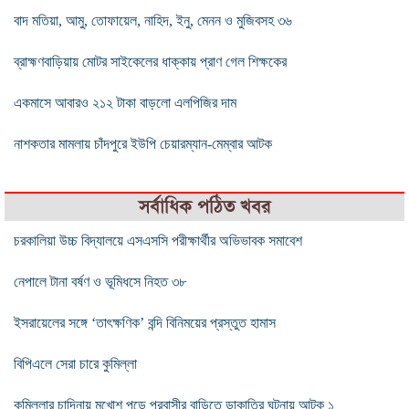
বাদ মতিয়া, আমু, তোফায়েল, নাহিদ, ইনু, মেনন ও মুজিবসহ ৩৬
ব্রাহ্মণবাড়িয়ায় মোটর সাইকেলের ধাক্কায় প্রাণ গেল শিক্ষকের
একমাসে আবারও ২১২ টাকা বাড়লো এলপিজির দাম
নাশকতার মামলায় চাঁদপুরে ইউপি চেয়ারম্যান-মেম্বার আটক
সর্বাধিক পঠিত খবর
চরকালিয়া উচ্চ বিদ্যালয়ে এসএসসি পরীক্ষার্থীর অভিভাবক সমাবেশ
নেপালে টানা বর্ষণ ও ভূমিধসে নিহত ৩৮
ইসরায়েলের সঙ্গে ‘তাৎক্ষণিক’ বন্দি বিনিময়ের প্রস্তুত হামাস
বিপিএলে সেরা চারে কুমিল্লা
কুমিল্লার চান্দিনায় মুখোশ পড়ে প্রবাসীর বাড়িতে ডাকাতির ঘটনায় আটক ১