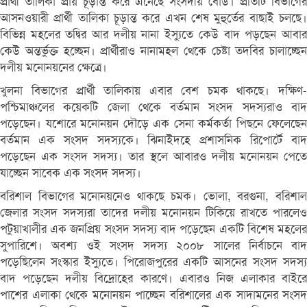
প্রার্থী তালিকা প্রায় চূড়ান্ত করে এনেছে সংসদীয় বোর্ড। প্রতিটি বিভাগের
আসনওয়ারী প্রার্থী তালিকা চূড়ান্ত করে এখন শেষ মুহুর্তের বাছাই চলছে।
বিভিন্ন মহলের তদ্বির আর দলীয় নানা ইস্যুতে কেউ বাদ পড়ছেন আবার
কেউ অন্তর্ভুক্ত হচ্ছেন। প্রার্থীরাও নানামহল থেকে চেষ্টা তদবির চালাচ্ছেন
দলীয় মনোনয়নের ক্ষেত্রে।
খুলনা বিভাগের প্রার্থী তালিকায় এবার বেশ চমক থাকছে। দক্ষিণ-
পশ্চিমাঞ্চলের কয়েকটি জেলা থেকে বর্তমান সংসদ সদস্যরাও বাদ
পড়েছেন। যশোরে মনোনয়ন দৌড়ে এক সেনা কর্মকর্তা পিছনে ফেলেছেন
বর্তমান এক সংসদ সদস্যকে। ঝিনাইদহে প্রশাসনিক রিপোর্টে বাদ
পড়েছেন এক সংসদ সদস্য। তার স্থলে আবারও দলীয় মনোনয়ন পেতে
যাচ্ছেন সাবেক এক সংসদ সদস্য।
বরিশাল বিভাগের মনোনয়নেও থাকছে চমক। ভোলা, বরগুনা, বরিশাল
জেলার সংসদ সদস্যরা তাদের দলীয় মনোনয়ন টিকিয়ে রাখতে পারলেও
পটুয়াখালীর এক জনপ্রিয় সংসদ সদস্য বাদ পড়েছেন একটি বিশেষ মহলের
সুপারিশে। অবশ্য ওই সংসদ সদস্য ২০০৮ সালের নির্বাচনে বাদ
পড়েছিলেন সংস্কার ইস্যুতে। পিরোজপুরের একটি আসনের সংসদ সদস্য
বাদ পড়েছেন দলীয় বিদ্রোহের কারণে। এবারও নিজ এলাকার বাইরে
পাশের এলাকা থেকে মনোনয়ন পাচ্ছেন বরিশালের এক সাদামনের সংসদ