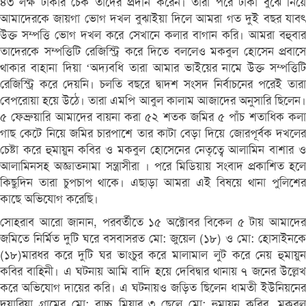
৪৩ লক্ষ টাকার চেক তাদের প্রদান করেন। তারা পরে টাকা বুঝে নিয়ে
আমাদেরকে জায়গা ভোগ দখল বুঝাইয়া দিলে আমরা গত দুই বছর যাবৎ
উক্ত সম্পত্তি ভোগ দখল করে সেখানে কলার বাগান করি। আমরা বহুবার
তাদেরকে সম্পত্তিটি রেজিস্ট্রি করে দিতে বললেও মকবুল হোসেন প্রবাসে
থাকার বাহানা দিয়া ‘অদ্যবধি তারা আমার ভাইয়ের নামে উক্ত সম্পত্তিটি
রেজিস্ট্রি করে দেয়নি। চলতি বছরে দ্বাদশ সংসদ নির্বাচনের পরেই তারা
বেপরোয়া হয়ে উঠে। তারা এমপি আবুল কালাম আজাদের অনুসারি ছিলেন।
৫ ফেব্রুয়ারি আমাদের বায়না করা ৫২ শতক জমির ৫ পাঁচ শতাধিক কলা
গাছ কেটে নিয়ে জমির চারপাশে তার কাটা বেড়া দিয়ে জোরপূর্বক দখলের
চেষ্টা করে হুমায়ুন কবির ও মকবুল হোসেনের নেতৃত্বে আলামিন বাশার ও
আলামিনসহ অজ্ঞাতনামা সন্ত্রাসীরা । পরে মিডিয়ায় সংবাদ প্রকাশিত হলে
কিছুদিন তারা চুপচাপ থাকে। এছাড়া আমরা এই বিষয়ে থানা পুলিশের
কাছে অভিযোগ করেছি।
সোহরাব আরো জানান, পরবর্তীতে ১৫ অক্টোবর বিকেল ৫ টায় আমাদের
জমিতে নির্মিত দুটি ঘরে বসবাসরত মো: জুয়েল (১৮) ও মো: হোসাইনকে
(১৮)মারধর করে দুটি ঘর ভাংচুর করে মালামাল লুট করে নেয় হুমায়ুন
কবির বাহিনী। এ ঘটনায় আমি বাদি হয়ে দেবিদ্বার থানায় ৭ জনের উল্লেখ
করে অভিযোগ দায়ের করি। এ ঘটনায়ও জড়িত ছিলেন ধামতী ইউনিয়নের
দুয়ারিয়া গ্রামের মো: বাচ্চু মিয়ার ৩ ছেলে মো: হুমায়ুন কবির, মকবুল