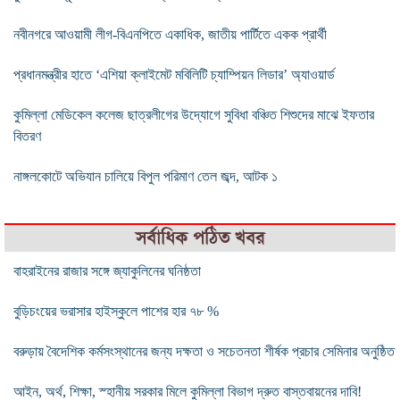
নবীনগরে আওয়ামী লীগ-বিএনপিতে একাধিক, জাতীয় পার্টিতে একক প্রার্থী
প্রধানমন্ত্রীর হাতে ‘এশিয়া ক্লাইমেট মবিলিটি চ্যাম্পিয়ন লিডার’ অ্যাওয়ার্ড
কুমিল্লা মেডিকেল কলেজ ছাত্রলীগের উদ্যোগে সুবিধা বঞ্চিত শিশুদের মাঝে ইফতার
বিতরণ
নাঙ্গলকোটে অভিযান চালিয়ে বিপুল পরিমাণ তেল জব্দ, আটক ১
সর্বাধিক পঠিত খবর
বাহরাইনের রাজার সঙ্গে জ্যাকুলিনের ঘনিষ্ঠতা
বুড়িচংয়ের ভরাসার হাইস্কুলে পাশের হার ৭৮ %
বরুড়ায় বৈদেশিক কর্মসংস্থানের জন্য দক্ষতা ও সচেতনতা শীর্ষক প্রচার সেমিনার অনুষ্ঠিত
আইন, অর্থ, শিক্ষা, স্হানীয় সরকার মিলে কুমিল্লা বিভাগ দ্রুত বাস্তবায়নের দাবি!