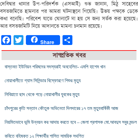
দেবিদ্বার থানার উপ-পরিদর্শক (এসআই) শুভ জানান, মিঠু সাহেবের
বসতজমিতে হামলার পর আমরা ঘটনাস্থলে গিয়েছি। উভয় পক্ষকে ডেকে
কথা বলেছি। পরিবেশ যাতে ঘোলাটে না হয় সে জন্য সর্তক করা হয়েছে।
আর বসতজমিটি নিয়ে আদালতে মামলা চলমান রয়েছে।
Facebook
Twitter
Share
Share
সাম্প্রতিক খবর
বাস্তবত ইউনিয়ন পরিষদের সদস্যরাই অবহেলিত- এমপি হাশেম খান
নোয়াখালীতে গ্যাস সিলিন্ডার বিস্ফোরণে শিশুর মৃত্যু
লিবিয়াতে ছাদ থেকে পড়ে নোয়াখালীর যুবকের মৃত্যু
চাঁদপুরের কৃতি সন্তান কৌতুক অভিনেতা দিলদারের ১৭ তম মৃত্যুবার্ষিকী আজ
নিয়মিতভাবে ভূমি উন্নয়ন কর আদায় করতে হবে – জেলা প্রশাসক মো.আবদুস সবুর মন্ডল
কুবিতে বহিষ্কৃত ১২ শিক্ষার্থীর শাস্তি সাময়িক স্থগিত