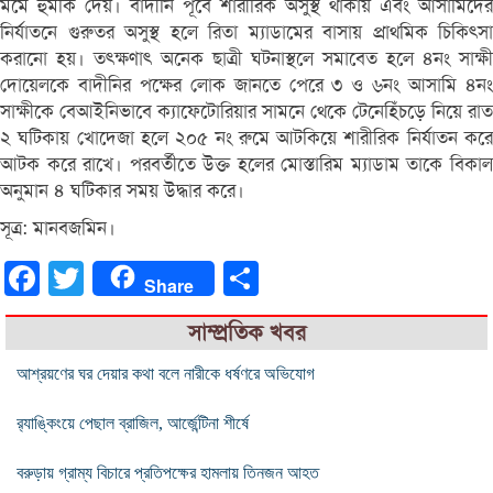
মর্মে হুমকি দেয়। বাদীনি পূর্বে শারীরিক অসুস্থ থাকায় এবং আসামিদের
নির্যাতনে গুরুতর অসুস্থ হলে রিতা ম্যাডামের বাসায় প্রাথমিক চিকিৎসা
করানো হয়। তৎক্ষণাৎ অনেক ছাত্রী ঘটনাস্থলে সমাবেত হলে ৪নং সাক্ষী
দোয়েলকে বাদীনির পক্ষের লোক জানতে পেরে ৩ ও ৬নং আসামি ৪নং
সাক্ষীকে বেআইনিভাবে ক্যাফেটোরিয়ার সামনে থেকে টেনেহিঁচড়ে নিয়ে রাত
২ ঘটিকায় খোদেজা হলে ২০৫ নং রুমে আটকিয়ে শারীরিক নির্যাতন করে
আটক করে রাখে। পরবর্তীতে উক্ত হলের মোস্তারিম ম্যাডাম তাকে বিকাল
অনুমান ৪ ঘটিকার সময় উদ্ধার করে।
সূত্র: মানবজমিন।
Facebook
Twitter
Share
Share
সাম্প্রতিক খবর
আশ্রয়ণের ঘর দেয়ার কথা বলে নারীকে ধর্ষণরে অভিযোগ
র‍্যাঙ্কিংয়ে পেছাল ব্রাজিল, আর্জেন্টিনা শীর্ষে
বরুড়ায় গ্রাম্য বিচারে প্রতিপক্ষের হামলায় তিনজন আহত