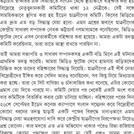
ভট্টাচার্য স্বাক্ষরিত এক বিজ্ঞপ্তিতে সংগঠন থেকে স্থায়ীভাবে বহিষ্কার করা হয়
বিদ্রোহে নেতৃত্বদানকারী কমিটিতে থাকা ১২ নেত্রীকে। সেই সঙ্গে
সাময়িকভাবে স্থগিত করা হয় ইডেন ছাত্রলীগের কমিটি। কিসের ভিত্তিতে
এত দ্রুত এত বড় সিদ্ধান্ত নেয়া হলো- এমন প্রশ্নের জবাবে ছাত্রলীগের
কেন্দ্রীয় সাধারণ সম্পাদক লেখক ভট্টাচার্য গণমাধ্যমকে বলেছিলেন, ভিডিও
ফুটেজ দেখে এসব নেতাকর্মীকে বহিষ্কার করা হয়েছে। আমরা একটা তদন্ত
কমিটি করেছিলাম, তারা তাতে আস্থা রাখতে পারছিল না।
তাই আমরা সভাপতি ও সাধারণ সম্পাদকসহ একটি বডি মিলে এই ঘটনার
প্রাথমিক তদন্ত করেছি। আমরা ভিডিও ফুটেজ দেখে হামলায় জড়িতদের
চিহ্নিত করে তাদের বহিষ্কারের সিদ্ধান্ত নিয়েছি। ছাত্রলীগের এই শীর্ষ নেতা
বিদ্রোহীদের ইঙ্গিত করে সেদিন আরও বলেছিলেন, সব কিছু নিয়ে মিথ্যাচার
করা হচ্ছে। তারা যে সিট বাণিজ্য ও চাঁদাবাজির কথা বলেছে, এটার কোনো
প্রমাণ তো দিতে পারছে না। কমিটি দেয়ার পর থেকেই একটি অংশ বার
বার কমিটিকে বিতর্কিত করার চেষ্টা চালিয়ে যাচ্ছিল। বহিষ্কারের পরের দিন
২৬শে সেপ্টেম্বর ইডেন কলেজ ক্যাম্পাসে সংবাদ সম্মেলন করে বিদ্রোহীরা
কোনো ধরনের তদন্ত ছাড়াই একটি পক্ষের বিরুদ্ধে ঢালাওভাবে এমন
সিদ্ধান্ত নেয়া অগ্রহণযোগ্য দাবি করে কেন্দ্রীয় ছাত্রলীগের নিরপেক্ষতা নিয়েও
প্রশ্ন তোলেন। কার মদতে এত এত অভিযোগ থাকার পরেও রিভা-রাজিয়ার
বিরুদ্ধে কোনো পদক্ষেপ নেয়া হলো না সেই প্রশ্নও তুলেন তারা।