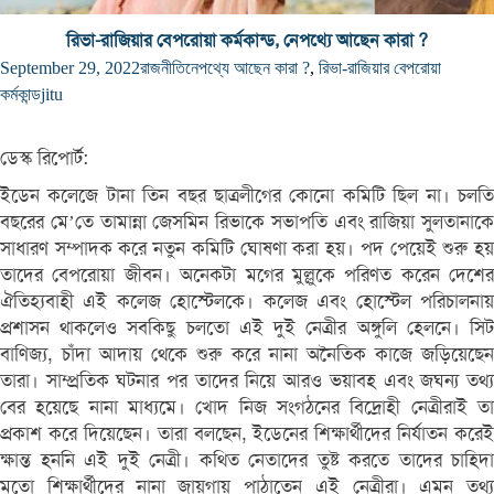
রিভা-রাজিয়ার বেপরোয়া কর্মকান্ড, নেপথ্যে আছেন কারা ?
September 29, 2022
রাজনীতি
নেপথ্যে আছেন কারা ?
,
রিভা-রাজিয়ার বেপরোয়া
কর্মকান্ড
jitu
ডেস্ক রিপোর্ট:
ইডেন কলেজে টানা তিন বছর ছাত্রলীগের কোনো কমিটি ছিল না। চলতি
বছরের মে’তে তামান্না জেসমিন রিভাকে সভাপতি এবং রাজিয়া সুলতানাকে
সাধারণ সম্পাদক করে নতুন কমিটি ঘোষণা করা হয়। পদ পেয়েই শুরু হয়
তাদের বেপরোয়া জীবন। অনেকটা মগের মুল্লুকে পরিণত করেন দেশের
ঐতিহ্যবাহী এই কলেজ হোস্টেলকে। কলেজ এবং হোস্টেল পরিচালনায়
প্রশাসন থাকলেও সবকিছু চলতো এই দুই নেত্রীর অঙ্গুলি হেলনে। সিট
বাণিজ্য, চাঁদা আদায় থেকে শুরু করে নানা অনৈতিক কাজে জড়িয়েছেন
তারা। সাম্প্রতিক ঘটনার পর তাদের নিয়ে আরও ভয়াবহ এবং জঘন্য তথ্য
বের হয়েছে নানা মাধ্যমে। খোদ নিজ সংগঠনের বিদ্রোহী নেত্রীরাই তা
প্রকাশ করে দিয়েছেন। তারা বলছেন, ইডেনের শিক্ষার্থীদের নির্যাতন করেই
ক্ষান্ত হননি এই দুই নেত্রী। কথিত নেতাদের তুষ্ট করতে তাদের চাহিদা
মতো শিক্ষার্থীদের নানা জায়গায় পাঠাতেন এই নেত্রীরা। এমন তথ্য