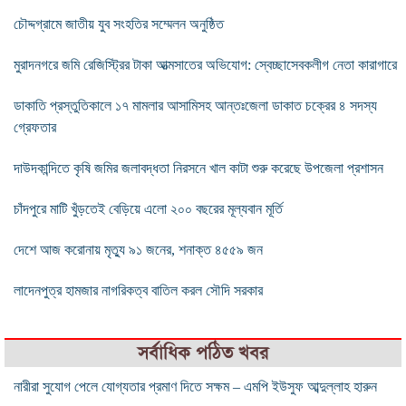
চৌদ্দগ্রামে জাতীয় যুব সংহতির সম্মেলন অনুষ্ঠিত
মুরাদনগরে জমি রেজিস্ট্রির টাকা আত্মসাতের অভিযোগ: স্বেচ্ছাসেবকলীগ নেতা কারাগারে
ডাকাতি প্রস্তুতিকালে ১৭ মামলার আসামিসহ আন্তঃজেলা ডাকাত চক্রের ৪ সদস্য
গ্রেফতার
দাউদকান্দিতে কৃষি জমির জলাবদ্ধতা নিরসনে খাল কাটা শুরু করেছে উপজেলা প্রশাসন
চাঁদপুরে মাটি খুঁড়তেই বেড়িয়ে এলো ২০০ বছরের মূল্যবান মূর্তি
দেশে আজ করোনায় মৃত্যু ৯১ জনের, শনাক্ত ৪৫৫৯ জন
লাদেনপুত্র হামজার নাগরিকত্ব বাতিল করল সৌদি সরকার
সর্বাধিক পঠিত খবর
নারীরা সুযোগ পেলে যোগ্যতার প্রমাণ দিতে সক্ষম – এমপি ইউসুফ আব্দুল্লাহ হারুন