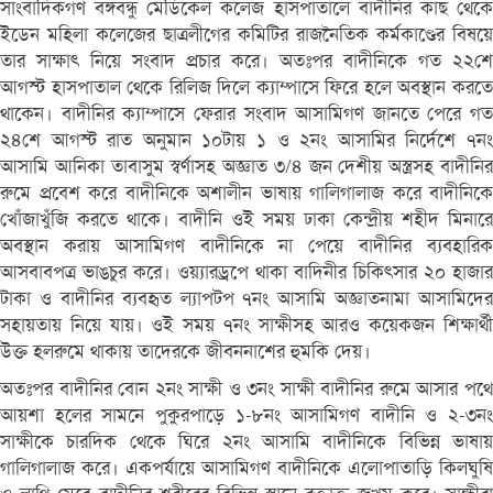
সাংবাদিকগণ বঙ্গবন্ধু মেডিকেল কলেজ হাসপাতালে বাদীনির কাছ থেকে
ইডেন মহিলা কলেজের ছাত্রলীগের কমিটির রাজনৈতিক কর্মকাণ্ডের বিষয়ে
তার সাক্ষাৎ নিয়ে সংবাদ প্রচার করে। অতঃপর বাদীনিকে গত ২২শে
আগস্ট হাসপাতাল থেকে রিলিজ দিলে ক্যাম্পাসে ফিরে হলে অবস্থান করতে
থাকেন। বাদীনির ক্যাম্পাসে ফেরার সংবাদ আসামিগণ জানতে পেরে গত
২৪শে আগস্ট রাত অনুমান ১০টায় ১ ও ২নং আসামির নির্দেশে ৭নং
আসামি আনিকা তাবাসুম স্বর্ণাসহ অজ্ঞাত ৩/৪ জন দেশীয় অস্ত্রসহ বাদীনির
রুমে প্রবেশ করে বাদীনিকে অশালীন ভাষায় গালিগালাজ করে বাদীনিকে
খোঁজাখুঁজি করতে থাকে। বাদীনি ওই সময় ঢাকা কেন্দ্রীয় শহীদ মিনারে
অবস্থান করায় আসামিগণ বাদীনিকে না পেয়ে বাদীনির ব্যবহারিক
আসবাবপত্র ভাঙচুর করে। ওয়্যারড্রপে থাকা বাদিনীর চিকিৎসার ২০ হাজার
টাকা ও বাদীনির ব্যবহৃত ল্যাপটপ ৭নং আসামি অজ্ঞাতনামা আসামিদের
সহায়তায় নিয়ে যায়। ওই সময় ৭নং সাক্ষীসহ আরও কয়েকজন শিক্ষার্থী
উক্ত হলরুমে থাকায় তাদেরকে জীবননাশের হুমকি দেয়।
অতঃপর বাদীনির বোন ২নং সাক্ষী ও ৩নং সাক্ষী বাদীনির রুমে আসার পথে
আয়শা হলের সামনে পুকুরপাড়ে ১-৮নং আসামিগণ বাদীনি ও ২-৩নং
সাক্ষীকে চারদিক থেকে ঘিরে ২নং আসামি বাদীনিকে বিভিন্ন ভাষায়
গালিগালাজ করে। একপর্যায়ে আসামিগণ বাদীনিকে এলোপাতাড়ি কিলঘুষি