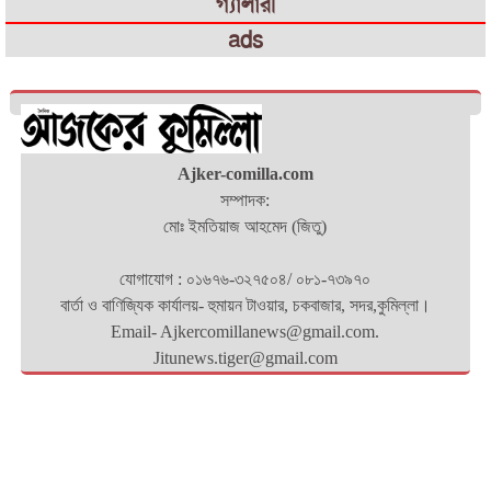
গ্যালারী
ads
Ajker-comilla.com
সম্পাদক:
মোঃ ইমতিয়াজ আহমেদ (জিতু)
যোগাযোগ : ০১৬৭৬-৩২৭৫০৪/ ০৮১-৭৩৯৭০
বার্তা ও বাণিজ্যিক কার্যালয়- হুমায়ন টাওয়ার, চকবাজার, সদর,কুমিল্লা।
Email- Ajkercomillanews@gmail.com.
Jitunews.tiger@gmail.com