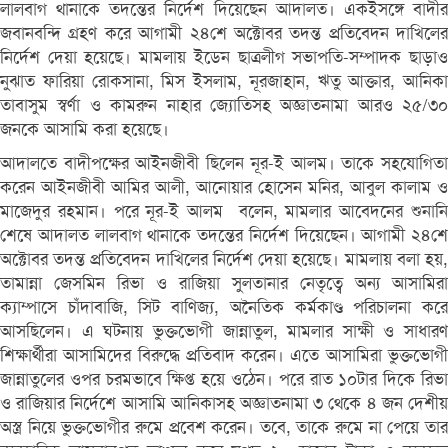
লালবাগ থানাকে তদন্তের নির্দেশ দিয়েছেন আদালত। একইসঙ্গে বাদীর
জবানবন্দি গ্রহণ করে আগামী ২৪শে অক্টোবর তদন্ত প্রতিবেদন দাখিলের
নির্দেশ দেয়া হয়েছে। মামলায় ইডেন ছাত্রলীগ সভাপতি-সম্পাদক ছাড়াও
নুঝাত ফারিয়া রোকসানা, মিস ইসলাম, নূরজাহান, ঋতু আক্তার, আনিকা
তাবাসুম স্বর্ণা ও কামরুন নাহার জ্যোতিসহ অজ্ঞাতনামা আরও ২৫/৩০
জনকে আসামি করা হয়েছে।
আদালতে বাদীপক্ষের আইনজীবী ছিলেন নূর-ই আলম। তাকে সহযোগিতা
করেন আইনজীবী আমির আলী, আনোয়ার হোসেন মনির, আবুল কালাম ও
মাজেদুর রহমান। পরে নূর-ই আলম বলেন, মামলার আবেদনের শুনানি
শেষে আদালত লালবাগ থানাকে তদন্তের নির্দেশ দিয়েছেন। আগামী ২৪শে
অক্টোবর তদন্ত প্রতিবেদন দাখিলের নির্দেশ দেয়া হয়েছে। মামলায় বলা হয়,
তামান্না জেসমিন রিভা ও রাজিয়া সুলতানার নেতৃত্বে অন্য আসামিরা
ক্যাম্পাসে চাঁদাবাজি, সিট বাণিজ্য, অনৈতিক কর্মকাণ্ড পরিচালনা করে
আসছিলেন। এ ঘটনায় ভুক্তভোগী জান্নাতুল, মামলার সাক্ষী ও সাধারণ
শিক্ষার্থীরা আসামিদের বিরুদ্ধে প্রতিবাদ করেন। এতে আসামিরা ভুক্তভোগী
জান্নাতুলের ওপর চরমভাবে ক্ষিপ্ত হয়ে ওঠেন। পরে রাত ১০টার দিকে রিভা
ও রাজিয়ার নির্দেশে আসামি আনিকাসহ অজ্ঞাতনামা ৩ থেকে ৪ জন দেশীয়
অস্ত্র নিয়ে ভুক্তভোগীর রুমে প্রবেশ করেন। তবে, তাকে রুমে না পেয়ে তার