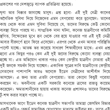
প্রকাশের পর দেশজুড়ে ব্যাপক প্রতিক্রিয়া হয়েছে।
ঘৃণা আর ধিক্কার জানাচ্ছে মানুষ। প্রশ্ন হলো- এই দুই নেত্রী কাদের
অনৈতিক সুবিধা দিয়ে নিজেদের এমন বেপরোয়া করে তুলেছেন। তাদের
কাছ থেকে কারা এমন সুবিধা নিয়েছে যে, তাদের বিরুদ্ধে কেউ কোনো
ব্যবস্থা নিতে পারছে না। সাম্প্রতিক নানা ঘটনা, কলেজ ছাত্রলীগের কমিটি
স্থগিত, বিক্ষোভের মুখে হল থেকে বের হয়ে যাওয়ার পর এই দুই নেত্রী
আবার বীরদর্পে হলে ফিরে এসেছেন। এরপর থেকে এখন আবার পরিস্থিতি
পাল্টে যাচ্ছে। আতঙ্ক ভর করেছে সাধারণ শিক্ষার্থীদের মাঝে। এখন প্রশ্ন
হলো এত কিছুর পরও কেন এই দুই জনের বিরুদ্ধে কোনো ব্যবস্থা নেয়া
হচ্ছে না। এত অভিযোগ থাকার পরও কেন কেন্দ্রীয় ছাত্রলীগ নেতারা ওই
দুই জনকে সমর্থন দিয়ে যাচ্ছেন। একাধিক সূত্রের দাবি ছাত্রলীগের কেন্দ্রীয়
নেতাদের পাশাপাশি আরও অনেকে ইডেন নেত্রীদের আশীর্বাদ দিয়ে
আসছেন। এ জন্য তারা এতটা বেপরোয়া। তারা কোনো কিছুই পরোয়া
করছেন না। অবলীলায় একটি সরকারি কলেজে ত্রাসের রাজত্ব কায়েম
করেছেন। ক্ষমতাশালীদের ছায়ায় থাকায় কলেজ প্রশাসনও তাদের বিরুদ্ধে
টুঁ-শব্দ করার সাহস পাচ্ছে না।
মাসখানেক আগে ইডেন কলেজ ছাত্রলীগ সভাপতি তামান্না জেসমিন রিভার
একটি অডিও রেকর্ড সামাজিক যোগাযোগ মাধ্যমে ভাইরাল হয়। তাতে এই