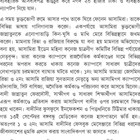
ব্যবহারিক আসবাবপত্র ভাঙচুর করে নগদ ২০ হাজার টাকা ও ব্যবহৃত
ল্যাপটপ নিয়ে যান।
এ সময় ভুক্তভোগী রুমে আসার পথে তাকে ঘিরে ফেলেন আসামিরা। তাকে
বিভিন্ন ভাষায় গালিগালাজ করেন। একপর্যায়ে আসামিরা ভুক্তভোগী
জান্নাতুলকে এলোপাতাড়ি কিল-ঘুষি ও মাথি মেরে বিভিন্নস্থানে জখম
করেন। মামলায় রিভা ও রাজিয়ার বিরুদ্ধে যা বলা হয় মামলার অভিযোগে
বলা হয়, আসামিরা ইডেন মহিলা কলেজ ছাত্রলীগ কমিটির বিভিন্ন পর্যায়ের
নেতৃবৃন্দ। তারা কলেজ ক্যাম্পাসে রাজনৈতিক কর্মকাণ্ডের নামে বিভিন্ন
ধরনের অপরাধ করতে থাকায় কলেজ ক্যাম্পাসে সাধারণ ছাত্রীদের
লেখাপড়ায় চরমভাবে ব্যাঘাত ঘটতে থাকে। ১নং আসামি তামান্না জেসমিন
রিভা ও ২নং আসামি রাজিয়া সুলতানার নেতৃত্বে অন্য আসামিগণ ক্যাম্পাসে
চাঁদাবাজি, সিট বাণিজ্য, অনৈতিক কর্মকাণ্ড পরিচালনা করে আসতে ছিলেন।
বাদী জান্নাতুল ফেরদৌসী, সাক্ষীগণ ও সাধারণ শিক্ষার্থীগণ আসামিদের
এরূপ কর্মকাণ্ডে প্রতিবাদ করায় আসামিগণ বাদীর ওপর চরমভাবে ক্ষিপ্ত
হয়ে থাকেন। বাদীনির ফুসফুসে ইনফেকশন ও পিত্তথলিতে টিউমার থাকায়
গত ১৩ই সেপ্টেম্বর বঙ্গবন্ধু মেডিকেল কলেজ হাসপাতলে ভর্তি হন।
অতঃপর ১ ও ২নং আসামি বাদীনির ফেসবুক মেসেঞ্জারে বিভিন্ন ধরনের
জীবননাশের হুমকি প্রদান করায় সাংবাদিকগণ তা জানতে পারে।