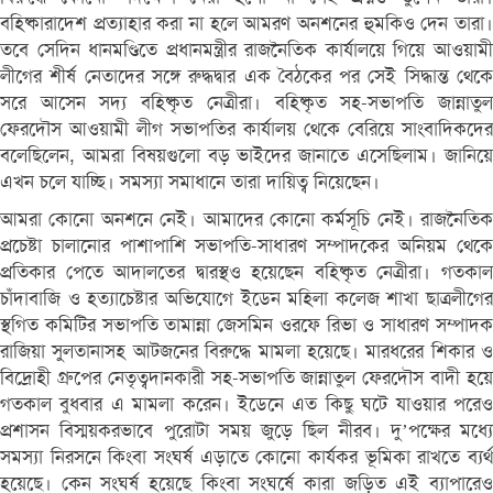
বহিষ্কারাদেশ প্রত্যাহার করা না হলে আমরণ অনশনের হুমকিও দেন তারা।
তবে সেদিন ধানমণ্ডিতে প্রধানমন্ত্রীর রাজনৈতিক কার্যালয়ে গিয়ে আওয়ামী
লীগের শীর্ষ নেতাদের সঙ্গে রুদ্ধদ্বার এক বৈঠকের পর সেই সিদ্ধান্ত থেকে
সরে আসেন সদ্য বহিষ্কৃত নেত্রীরা। বহিষ্কৃত সহ-সভাপতি জান্নাতুল
ফেরদৌস আওয়ামী লীগ সভাপতির কার্যালয় থেকে বেরিয়ে সাংবাদিকদের
বলেছিলেন, আমরা বিষয়গুলো বড় ভাইদের জানাতে এসেছিলাম। জানিয়ে
এখন চলে যাচ্ছি। সমস্যা সমাধানে তারা দায়িত্ব নিয়েছেন।
আমরা কোনো অনশনে নেই। আমাদের কোনো কর্মসূচি নেই। রাজনৈতিক
প্রচেষ্টা চালানোর পাশাপাশি সভাপতি-সাধারণ সম্পাদকের অনিয়ম থেকে
প্রতিকার পেতে আদালতের দ্বারস্থও হয়েছেন বহিষ্কৃত নেত্রীরা। গতকাল
চাঁদাবাজি ও হত্যাচেষ্টার অভিযোগে ইডেন মহিলা কলেজ শাখা ছাত্রলীগের
স্থগিত কমিটির সভাপতি তামান্না জেসমিন ওরফে রিভা ও সাধারণ সম্পাদক
রাজিয়া সুলতানাসহ আটজনের বিরুদ্ধে মামলা হয়েছে। মারধরের শিকার ও
বিদ্রোহী গ্রুপের নেতৃত্বদানকারী সহ-সভাপতি জান্নাতুল ফেরদৌস বাদী হয়ে
গতকাল বুধবার এ মামলা করেন। ইডেনে এত কিছু ঘটে যাওয়ার পরেও
প্রশাসন বিস্ময়করভাবে পুরোটা সময় জুড়ে ছিল নীরব। দু’পক্ষের মধ্যে
সমস্যা নিরসনে কিংবা সংঘর্ষ এড়াতে কোনো কার্যকর ভূমিকা রাখতে ব্যর্থ
হয়েছে। কেন সংঘর্ষ হয়েছে কিংবা সংঘর্ষে কারা জড়িত এই ব্যাপারেও