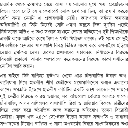
চারদিক থেকে ক্রমাগত ধেয়ে আসা সমালোচনার মুখে ক্ষমা চেয়েছিলেন
রিভা। তবে সেটি যে একেবারেই লোক দেখানো ছিল, তা প্রমাণ করতে
বেশি সময় নেননি এ প্রভাবশালী নেত্রী। ক্যাম্পাসে সর্বময় ক্ষমতার
অধিকারিণী যে তিনি নিজেই সেটি প্রমাণ করতে রিভা দু’দিন পরেই
নির্যাতনের অডিও ও তথ্য সংবাদ মাধ্যমে দেয়ার অভিযোগে দুই শিক্ষার্থীকে
একটি কক্ষে আটকে রেখে টানা ৬ ঘণ্টা নির্যাতন করেন। ওই সময় সে দুই
শিক্ষার্থীকে হেনস্তার পাশাপাশি বিবস্ত্র ভিডিও ধারণ করে অনলাইনে ছড়িয়ে
দেয়ার হুমকিও দেন। এরপর প্রশাসনের সহায়তায় নির্যাতনের বিরুদ্ধে
বিষয়টি প্রকাশ্যে আনার ‘অপরাধে’ কয়েকজনের বিরুদ্ধে কারণ দর্শানোর
নোটিশ জারি করান।
এর বাইরে সিট বাণিজ্য ফুটপাথ থেকে প্রাপ্ত চাঁদাবাজির টাকার ভাগ-
বাটোয়ারা নিয়ে ছাত্রলীগ শীর্ষ নেত্রীদের মনোমালিন্যের কথাও প্রকাশ্যে
আসে। সমপ্রতি ইডেনে ছাত্রলীগ কমিটির একটি অংশ আন্দোলনে নামলে
দুই নেত্রীর বিরুদ্ধে আরও ভয়াবহ সব অভিযোগ বেরিয়ে আসতে থাকে।
চাঁদাবাজি, আসন বাণিজ্যের পাশাপাশি রিভা ও রাজিয়ার বিরুদ্ধে ছাত্রীদের
দিয়ে জোর করে অনৈতিক কাজ করানোর অভিযোগ তুলেন বিদ্রোহী
নেত্রীরা। মূলত গত ২৪শে সেপ্টেম্বর ইডেন কলেজ সভাপতি ও সাধারণ
সম্পাদকের নিয়োগ বাণিজ্য ও নানা অপকর্মের বিষয়ে সাংবাদিকদের তথ্য