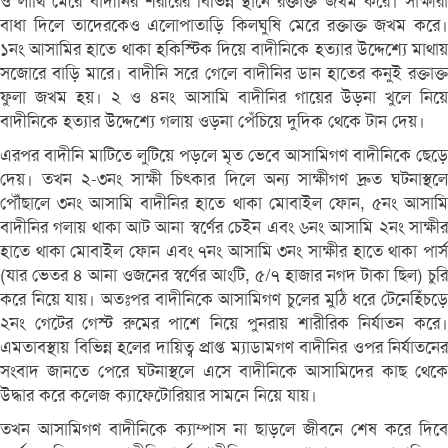
ও লাথি মেরে বাদীনির শরীরের বিভিন্ন স্থানে রক্তাক্ত জখম করে। সাক্ষীরা
বাধা দিলে তাদেরকেও এলোপাতাড়ি কিলঘুষি মেরে রক্তাক্ত জখম করে।
১নং আসামির হাতে থাকা হকিস্টিক দিয়ে বাদীনিকে হত্যার উদ্দেশ্যে মাথায়
সজোরে বাড়ি মারে। বাদীনি সরে গেলে বাদীনির ডান হাতের কনুই রক্তাক্ত
ফুলা জখম হয়। ২ ও ৪নং আসামি বাদীনির গায়ের উড়না খুলে নিয়ে
বাদীনিকে হত্যার উদ্দেশ্যে গলায় ওড়না পেঁচিয়ে দুদিক থেকে টান দেয়।
এরপর বাদীনি মাটিতে লুটিয়ে পড়লে মৃত ভেবে আসামিগণ বাদীনিকে ছেড়ে
দেয়। তখন ২-৩নং সাক্ষী চিৎকার দিলে অন্য সাক্ষীগণ দ্রুত ঘটনাস্থলে
পৌঁছালে ৩নং আসামি বাদীনির হাতে থাকা মোবাইল ফোন, ৫নং আসামি
বাদীনির গলায় থাকা আট আনা স্বর্ণের চেইন এবং ৬নং আসামি ২নং সাক্ষীর
হাতে থাকা মোবাইল ফোন এবং ৭নং আসামি ৩নং সাক্ষীর হাতে থাকা পার্স
(যার ভেতর ৪ আনা ওজনের স্বর্ণের আংটি, ৫/৭ হাজার নগদ টাকা ছিল) চুরি
করে নিয়ে যায়। অতঃপর বাদীনিকে আসামিগণ চুলের মুঠি ধরে টেনেহিঁচড়ে
২নং গেটের গেস্ট রুমের পাশে নিয়ে পুনরায় শারীরিক নির্যাতন করে।
এমতাবস্থায় বিভিন্ন হলের দায়িত্ব প্রাপ্ত ম্যাডামগণ বাদীনির ওপর নির্যাতনের
সংবাদ জানতে পেরে ঘটনাস্থলে এসে বাদীনিকে আসামিদের কাছ থেকে
উদ্ধার করে কলেজ ক্যাফেটোরিয়ার সামনে নিয়ে যায়।
তখন আসামিগণ বাদীনিকে ক্যাম্পাস না ছাড়লে জীবনে শেষ করে দিবে