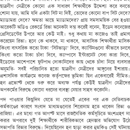
ছাত্রলীগ নেত্রীকে কোনো এক সাধারণ শিক্ষার্থীকে উদ্দেশ্য করে বলতে
শোনা যায়, আমি যদি একটা সিট না দিই, তোদের কোনো বাপ সিট দেবে?
ম্যাডামরা দেবে? ক্ষমতা আছে ম্যাডামদের? প্রায় সমসাময়িক বের হওয়া
আরেকটি অডিও রেকর্ডে রিভা অনেকটা দম্ভ করেই বলেন, ইডেন কলেজের
প্রেসিডেন্টের উপরে আর কেউ নাই। শুধু কথায় না কাজেও তাই প্রমাণ
করেছেন রিভা। হলে কে থাকবে, না থাকবে, আবাসিক শিক্ষার্থীরা মাসিক
কিংবা বাৎসরিক কতো টাকা ‘সিটভাড়া’ দিবে, ক্যান্টিনগুলো কীভাবে চলবে
কিংবা কতো টাকা চাঁদা দিবে, ক্যাম্পাসে ইন্টারনেট সেবা কারা দিবে,
ইডেনের আশেপাশে ফুটপাথ দোকানিদের কাছ থেকে চাঁদা নিয়ে ব্যবসার
অনুমতি- সবই পরিচালিত হতো ছাত্রলীগ নেত্রীদের আঙ্গুলের ইশারায়।
প্রশাসনিক কার্যক্রমে কলেজ কর্তৃপক্ষের ভূমিকা ছিল একেবারেই সীমিত।
হল প্রভোস্ট থেকে শুরু করে অধ্যক্ষ পর্যন্ত কেউই ছাত্রলীগ নেত্রীদের
অপকর্মের বিরুদ্ধে কোনো ধরনের ব্যবস্থা নেয়ার সাহস করেননি।
পদ পাওয়ার কিছুদিন যেতে না যেতেই একের পর এক নেতিবাচক
কর্মকাণ্ডের কারণে সংবাদ মাধ্যমগুলোর শিরোনাম হতে থাকেন রিভা ও
রাজিয়া। এর মধ্যে গত আগস্ট মাসে রাজনৈতিক কর্মসূচিতে অংশগ্রহণ না
করার অপরাধে দুই শিক্ষার্থীকে শারীরিকভাবে হেনস্তার অভিযোগ উঠে
সভাপতি রিভার বিরুদ্ধে। দিয়েছিলেন হল ছাড়া করার হুমকিও সেই ঘটনায়