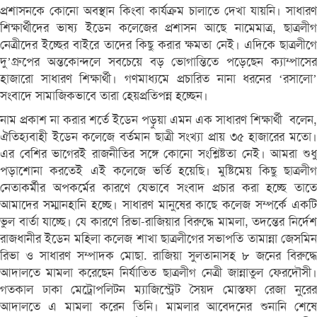
প্রশাসনকে কোনো অবস্থান কিংবা কার্যক্রম চালাতে দেখা যায়নি। সাধারণ
শিক্ষার্থীদের ভাষ্য ইডেন কলেজের প্রশাসন আছে নামেমাত্র, ছাত্রলীগ
নেত্রীদের ইচ্ছের বাইরে তাদের কিছু করার ক্ষমতা নেই। এদিকে ছাত্রলীগে
দু’গ্রুপের অন্তকোন্দলে সবচেয়ে বড় ভোগান্তিতে পড়েছেন ক্যাম্পাসের
হাজারো সাধারণ শিক্ষার্থী। গণমাধ্যমে প্রচারিত নানা ধরনের ‘রসালো’
সংবাদে সামাজিকভাবে তারা হেয়প্রতিপন্ন হচ্ছেন।
নাম প্রকাশ না করার শর্তে ইডেন পড়ুয়া এমন এক সাধারণ শিক্ষার্থী বলেন,
ঐতিহ্যবাহী ইডেন কলেজে বর্তমান ছাত্রী সংখ্যা প্রায় ৩৫ হাজারের মতো।
এর বেশির ভাগেরই রাজনীতির সঙ্গে কোনো সংশ্লিষ্টতা নেই। আমরা শুধু
পড়াশোনা করতেই এই কলেজে ভর্তি হয়েছি। মুষ্টিমেয় কিছু ছাত্রলীগ
নেতাকর্মীর অপকর্মের কারণে যেভাবে সংবাদ প্রচার করা হচ্ছে তাতে
আমাদের সম্মানহানি হচ্ছে। সাধারণ মানুষের কাছে কলেজ সম্পর্কে একটি
ভুল বার্তা যাচ্ছে। যে কারণে রিভা-রাজিয়ার বিরুদ্ধে মামলা, তদন্তের নির্দেশ
রাজধানীর ইডেন মহিলা কলেজ শাখা ছাত্রলীগের সভাপতি তামান্না জেসমিন
রিভা ও সাধারণ সম্পাদক মোছা. রাজিয়া সুলতানাসহ ৮ জনের বিরুদ্ধে
আদালতে মামলা করেছেন নির্যাতিত ছাত্রলীগ নেত্রী জান্নাতুল ফেরদৌসী।
গতকাল ঢাকা মেট্রোপলিটন ম্যাজিস্ট্রেট সৈয়দ মোস্তফা রেজা নুরের
আদালতে এ মামলা করেন তিনি। মামলার আবেদনের শুনানি শেষে