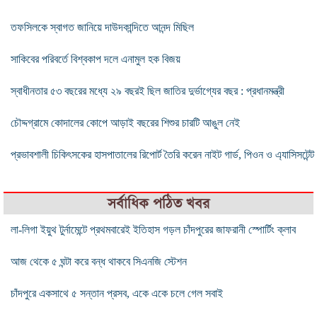
তফসিলকে স্বাগত জানিয়ে দাউদকান্দিতে আনন্দ মিছিল
সাকিবের পরিবর্তে বিশ্বকাপ দলে এনামুল হক বিজয়
স্বাধীনতার ৫৩ বছরের মধ্যে ২৯ বছরই ছিল জাতির দুর্ভাগ্যের বছর : প্রধানমন্ত্রী
চৌদ্দগ্রামে কোদালের কোপে আড়াই বছরের শিশুর চারটি আঙুল নেই
প্রভাবশালী চিকিৎসকের হাসপাতালের রিপোর্ট তৈরি করেন নাইট গার্ড, পিওন ও এ্যাসিসটেন্ট
সর্বাধিক পঠিত খবর
লা-লিগা ইয়ুথ টুর্নামেন্টে প্রথমবারেই ইতিহাস গড়ল চাঁদপুরের জাফরানী স্পোর্টিং ক্লাব
আজ থেকে ৫ ঘন্টা করে বন্ধ থাকবে সিএনজি স্টেশন
চাঁদপুরে একসাথে ৫ সন্তান প্রসব, একে একে চলে গেল সবাই