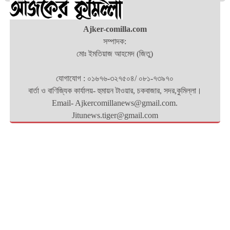
Ajker-comilla.com
সম্পাদক:
মোঃ ইমতিয়াজ আহমেদ (জিতু)
যোগাযোগ : ০১৬৭৬-৩২৭৫০৪/ ০৮১-৭৩৯৭০
বার্তা ও বাণিজ্যিক কার্যালয়- হুমায়ন টাওয়ার, চকবাজার, সদর,কুমিল্লা।
Email- Ajkercomillanews@gmail.com.
Jitunews.tiger@gmail.com