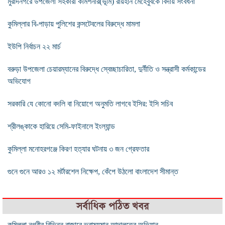
মুরাদনগরে উপজেলা সহকারী কমিশনার(ভূমি) রায়হান মেহেবুবকে বিদায় সংবর্ধনা
কুমিল্লার বি-পাড়ায় পুলিশের কন্সটেবলের বিরুদ্ধে মামলা
ইউপি নির্বাচন ২২ মার্চ
বরুড়া উপজেলা চেয়ারম্যানের বিরুদ্ধে স্বেচ্ছাচারিতা, দুর্নীতি ও সন্ত্রাসী কর্মকান্ডের
অভিযোগ
সরকারি যে কোনো বদলি বা নিয়োগে অনুমতি লাগবে ইসির: ইসি সচিব
শ্রীলঙ্কাকে হারিয়ে সেমি-ফাইনালে ইংল্যান্ড
কুমিল্লা মনোহরগঞ্জে কিরণ হত্যার ঘটনায় ৩ জন গ্রেফতার
গুনে গুনে আরও ১২ মর্টারশেল নিক্ষেপ, কেঁপে উঠলো বাংলাদেশ সীমান্ত
সর্বাধিক পঠিত খবর
কুমিল্লা নগরীর বিভিন্ন বাজারে ভ্রাম্যমান আদালতের অভিযান