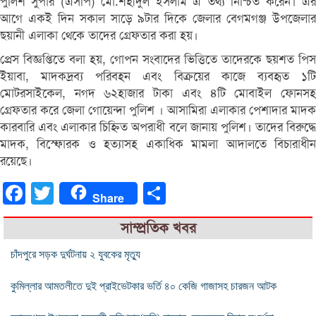
পুলিশ সুপার (এসপি) মো.শহীদুল ইসলাম এ তথ্য নিশ্চিত করেন। এর
আগে একই দিন সকাল সাড়ে ৯টার দিকে জেলার বেগমগঞ্জ উপজেলার
ছয়ানী এলাকা থেকে তাদের গ্রেফতার করা হয়।
প্রেস বিজ্ঞপ্তিতে বলা হয়, গোপন সংবাদের ভিত্তিতে তাদেরকে ছয়শত পিস
ইয়াবা, মাদকদ্রব্য পরিবহন এবং বিক্রয়ের কাজে ব্যবহৃত ১টি
মোটরসাইকেল, নগদ ৬২হাজার টাকা এবং ৪টি মোবাইল ফোনসহ
গ্রেফতার করে জেলা গোয়েন্দা পুলিশ । আসামিরা এলাকার পেশাদার মাদক
কারবারি এবং এলাকার চিহ্নিত অপরাধী বলে জানায় পুলিশ। তাদের বিরুদ্ধে
মাদক, বিস্ফোরক ও হত্যাসহ একাধিক মামলা আদালতে বিচারাধীন
রয়েছে।
Facebook
Twitter
Share
Share
সাম্প্রতিক খবর
চাঁদপুরে সড়ক দুর্ঘটনায় ২ যুবকের মৃত্যু
কুমিল্লার আমতলীতে দুই প্রাইভেটকার ভর্তি ৪০ কেজি গাজাসহ চারজন আটক