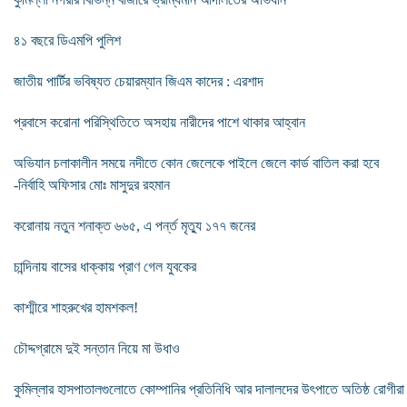
৪১ বছরে ডিএমপি পুলিশ
জাতীয় পার্টির ভবিষ্যত চেয়ারম্যান জিএম কাদের : এরশাদ
প্রবাসে করোনা পরিস্থিতিতে অসহায় নারীদের পাশে থাকার আহ্বান
অভিযান চলাকালীন সময়ে নদীতে কোন জেলেকে পাইলে জেলে কার্ড বাতিল করা হবে
-নির্বাহি অফিসার মোঃ মাসুদুর রহমান
করোনায় নতুন শনাক্ত ৬৬৫, এ পর্ন্ত মৃত্যু ১৭৭ জনের
চান্দিনায় বাসের ধাক্কায় প্রাণ গেল যুবকের
কাশ্মীরে শাহরুখের হামশকল!
চৌদ্দগ্রামে দুই সন্তান নিয়ে মা উধাও
কুমিল্লার হাসপাতালগুলোতে কোম্পানির প্রতিনিধি আর দালালদের উৎপাতে অতিষ্ঠ রোগীরা