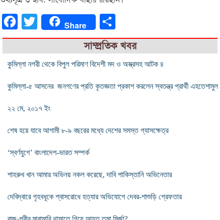
Facebook
Twitter
Share
Share
সাম্প্রতিক খবর
কুমিল্লা নগরী থেকে বিপুল পরিমাণ বিদেশী মদ ও অস্ত্রসহ আটক ৪
কুমিল্লা-৫ আসনের জনগণের প্রতি কৃতজ্ঞতা প্রকাশ করলেন স্বতন্ত্র প্রার্থী এহতেশামুল
২২ মে, ২০১৭ ইং
শেষ হয়ে যাবে আগামী ৮-৯ বছরের মধ্যে দেশের সমস্ত গ্যাসক্ষেত্র
‘স্বর্ণযুগে’ বাংলাদেশ-ভারত সম্পর্ক
শাহরুখ খান আমার অভিনয় নকল করেছে, দাবি পাকিস্তানি অভিনেতার
দেবিদ্বারে গৃহবধূকে শ্বাসরোধে হত্যার অভিযোগে দেবর-শাশুড়ি গ্রেফতার
রাজ-পরীর মারামারি থামাতে গিয়ে আহত তমা মির্জা?