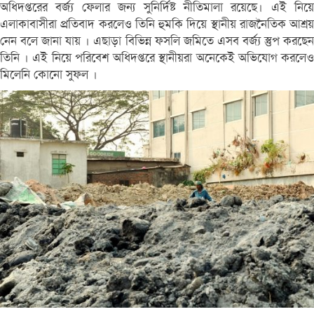
অধিদপ্তরের বর্জ্য ফেলার জন্য সুনির্দিষ্ট নীতিমালা রয়েছে। এই নিয়ে
এলাকাবাসীরা প্রতিবাদ করলেও তিনি হুমকি দিয়ে স্থানীয় রাজনৈতিক আশ্রয়
নেন বলে জানা যায় । এছাড়া বিভিন্ন ফসলি জমিতে এসব বর্জ্য স্তুপ করছেন
তিনি । এই নিয়ে পরিবেশ অধিদপ্তরে স্থানীয়রা অনেকেই অভিযোগ করলেও
মিলেনি কোনো সুফল ।