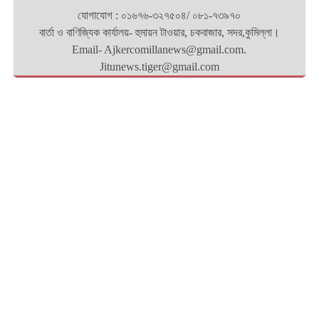
যোগাযোগ : ০১৬৭৬-৩২৭৫০৪/ ০৮১-৭৩৯৭০
বার্তা ও বাণিজ্যিক কার্যালয়- হুমায়ন টাওয়ার, চকবাজার, সদর,কুমিল্লা।
Email- Ajkercomillanews@gmail.com.
Jitunews.tiger@gmail.com