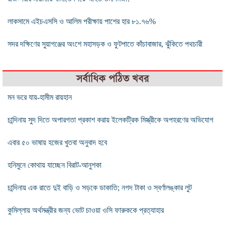
লাকসামে এইচএসসি ও আলিম পরীক্ষায় পাশের হার ৮১.৭৬%
সদর দক্ষিণের সুয়াগঞ্জের অংশে মহাসড়ক ও ফুটপাতে কাঁচাবাজার, ঝুঁকিতে পথচারী
সর্বাধিক পঠিত খবর
মন ভরে যায়-হামীম রায়হান
চান্দিনায় সুদ দিতে অপারগতা প্রকাশ করায় ইলেকট্রিক মিস্ত্রীকে অপহরণের অভিযোগ
এবার ৫০ ভাষায় হজের খুতবা অনুবাদ হবে
হনিমুনে কোথায় যাচ্ছেন বিরাট-আনুশকা
চান্দিনায় এক রাতে দুই বাড়ি ও সড়কে ডাকাতি; নগদ টাকা ও স্বর্ণালঙ্কার লুট
কুমিল্লায় অর্থমন্ত্রীর জন্য ভোট চাওয়া ওসি ফারুককে প্রত্যাহার