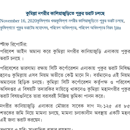
কুমিল্লা নগরীর কালিয়াজুড়িতে পুকুর ভরাট চলছে
November 16, 2020
কুমিল্লার খবর
কুমিল্লা নগরীর কালিয়াজুড়িতে পুকুর ভরাট চলছে
,
কুমিল্লাতে পুকুর ভরাটের মহোৎসব
,
পরিবেশ অধিদপ্তর
,
পরিবেশ অধিদপ্তর নিরব !
jitu
স্টাফ রিপোর্টার:
পরিবেশ আইন অমান্য করে কুমিল্লা নগরীর কালিয়াজুড়ি এলাকায় পুকুর
ভরাট চলছে ।
পরিবেশের ভারসাম্য রক্ষায় সিটি কর্পোরেশন এলাকায় পুকুর ভরাট নিষিদ্ধ
হলেও কুমিল্লায় এসব নিয়ম অতীতে কেউ মানে নি। বর্তমানেও এই নিয়ম
অমান্যের হিড়িক চলছে। কুমিল্লা সিটি কর্পোরেশন কর্তৃপক্ষ ও পরিবেশ
অধিদপ্তর এ বিষয়টি তদারকির দায়িত্বে থাকলেও কুমিল্লা মহানগরীর পুকুর
ভরাট বিষয়গুলিতে তারা বরাবরই নিষ্ক্রিয় ভূমিকা পালন করে।
নগরীর কালিয়াজুড়ি এলাকার মৌজার সাবেক দাগ নং-১২৫ এর ৮৫
শতকের জমি নিয়ে মামলা চলছে, মামলা চলাকালীন অবস্থায় একটি মহল
এই জলা ভরাট করছেন।
তথ্যসূত্র ও ছবি: সাংবাদিক বাহার রায়হান।