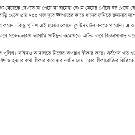
র মধ্যে মেয়েকে দেখতে না পেয়ে মা বানেছা বেগম মেয়ের খোঁজে ঘর থে
ন বাড়ি থেকে প্রায় ৭০০ গজ দূরে ঈদগাহের কাছে ধানের জমিতে রুমানার 
ের করেন। কিন্তু পুলিশ এই হত্যার কোনো ক্লু উদঘাটন করতে পারেনি। এ অ
বহার করে সন্দেহভাজন আসামি সাইফুর রহমানকে আটক করে জিজ্ঞাসাবাদ ক
 পুলিশ। সাইদও আদালতে নিজের অপরাধ স্বীকার করে। সর্বশেষ গত শ
ও হত্যার কথা স্বীকার করে জবানবন্দি দেয়। তার স্বীকারোক্তির ভিত্তিতে প