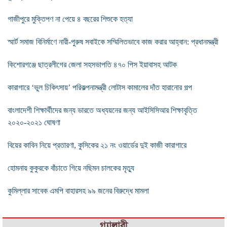
গাজীপুরে মুক্তিপণ না পেয়ে ৪ বছরের শিশুকে হত্যা
স্মার্ট সমাজ বিনির্মাণে নারী-পুরুষ সবাইকে সম্মিলিতভাবে কাজ করার আহ্বান: প্রধানমন্ত্রী
কিশোরগঞ্জে ছাত্রলীগের জেলা সহসভাপতি ৪৭০ পিস ইয়াবাসহ আটক
কারাগারে ‘ভুল চিকিৎসায়’ পরিকল্পনামন্ত্রী লোটাস কামালের দাঁত হারানোর গল্প
বাংলাদেশী শিক্ষার্থীদের জন্য ভারতে অধ্যয়নের জন্য আইসিসিআর শিক্ষাবৃত্তি
২০২০-২০২১ ঘোষণা
বিয়ের কাবিন নিয়ে প্রতারণা, কুসিকের ২১ নং ওয়ার্ডের দুই কাজী কারাগারে
হোমনায় কুকুরকে বাঁচাতে গিয়ে নছিমন চালকের মৃত্যু
কুমিল্লার সাবেক এমপি বাহারসহ ৯৯ জনের বিরুদ্ধে মামলা
গ্যালারী