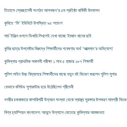
তিতাসে স্বেচ্ছাসেবী সংগঠন আপনজন’র ৫ম প্রতিষ্ঠা বার্ষিকী উদযাপন
কুবিতে ‘সি’ ইউনিটে উপস্থিত ৯৫ শতাংশ
সার্চ ইঞ্জিন গুগলে ভিখারি লিখলেই দেখা যাচ্ছে ইমরান খানের ছবি
কুবির ছাত্র উপদেষ্টার বিরুদ্ধে শিক্ষার্থীদের গবেষণার অর্থ ‘আত্মসাৎ’র অভিযোগ!
কুমিল্লায় প্রাথমিক সমাপনী পরীক্ষা ১ লাখ ৫ হাজার ২৮৭ শিক্ষার্থী
পুলিশ লাইন উচ্চ বিদ্যালয়ে শিক্ষার্থীদের মাঝে নতুন বই বিতরণ করলেন পুলিশ সুপার
যেভাবে বলিউড সুপারস্টার হয়ে উঠেছিলেন শ্রীদেবী
নগরীর চকবাজারে কাশারিপট্টি উন্নয়ন সংস্থা থেকে স্বাস্থ্য সুরক্ষার উপকরণ সামগ্রী বিতর
বিশ্ব চ্যাম্পিয়ন বাংলাদেশ: আনন্দে উল্লাসে মেতেছে কুমিল্লার আমজনতা