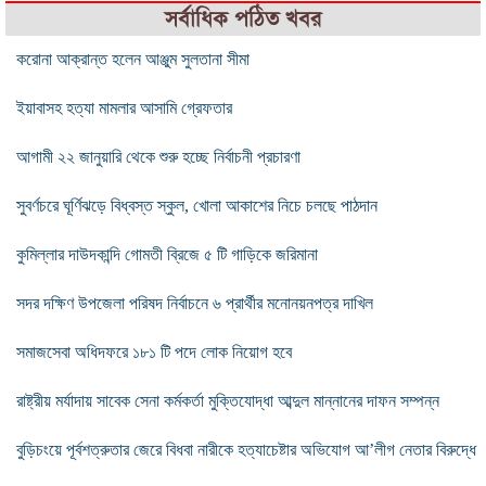
সর্বাধিক পঠিত খবর
করোনা আক্রান্ত হলেন আঞ্জুম সুলতানা সীমা
ইয়াবাসহ হত্যা মামলার আসামি গ্রেফতার
আগামী ২২ জানুয়ারি থেকে শুরু হচ্ছে নির্বাচনী প্রচারণা
সুবর্ণচরে ঘূর্ণিঝড়ে বিধ্বস্ত স্কুল, খোলা আকাশের নিচে চলছে পাঠদান
কুমিল্লার দাউদকান্দি গোমতী ব্রিজে ৫ টি গাড়িকে জরিমানা
সদর দক্ষিণ উপজেলা পরিষদ নির্বাচনে ৬ প্রার্থীর মনোনয়নপত্র দাখিল
সমাজসেবা অধিদফরে ১৮১ টি পদে লোক নিয়োগ হবে
রাষ্ট্রীয় মর্যাদায় সাবেক সেনা কর্মকর্তা মুক্তিযোদ্ধা আব্দুল মান্নানের দাফন সম্পন্ন
বুড়িচংয়ে পূর্বশত্রুতার জেরে বিধবা নারীকে হত্যাচেষ্টার অভিযোগ আ’লীগ নেতার বিরুদ্ধে