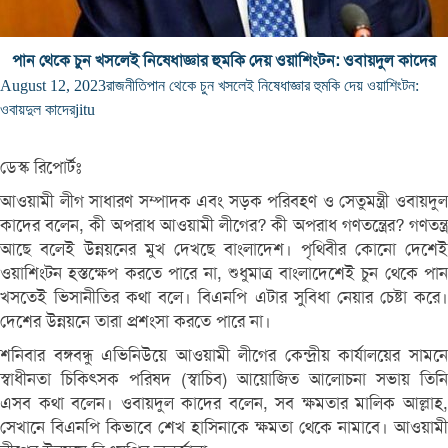
পান থেকে চুন খসলেই নিষেধাজ্ঞার হুমকি দেয় ওয়াশিংটন: ওবায়দুল কাদের
August 12, 2023
রাজনীতি
পান থেকে চুন খসলেই নিষেধাজ্ঞার হুমকি দেয় ওয়াশিংটন:
ওবায়দুল কাদের
jitu
ডেস্ক রিপোর্টঃ
আওয়ামী লীগ সাধারণ সম্পাদক এবং সড়ক পরিবহণ ও সেতুমন্ত্রী ওবায়দুল
কাদের বলেন, কী অপরাধ আওয়ামী লীগের? কী অপরাধ গণতন্ত্রের? গণতন্ত্র
আছে বলেই উন্নয়নের মুখ দেখছে বাংলাদেশ। পৃথিবীর কোনো দেশেই
ওয়াশিংটন হস্তক্ষেপ করতে পারে না, শুধুমাত্র বাংলাদেশেই চুন থেকে পান
খসতেই ভিসানীতির কথা বলে। বিএনপি এটার সুবিধা নেয়ার চেষ্টা করে।
দেশের উন্নয়নে তারা প্রশংসা করতে পারে না।
শনিবার বঙ্গবন্ধু এভিনিউয়ে আওয়ামী লীগের কেন্দ্রীয় কার্যালয়ের সামনে
স্বাধীনতা চিকিৎসক পরিষদ (স্বাচিব) আয়োজিত আলোচনা সভায় তিনি
এসব কথা বলেন। ওবায়দুল কাদের বলেন, সব ক্ষমতার মালিক আল্লাহ,
সেখানে বিএনপি কিভাবে শেখ হাসিনাকে ক্ষমতা থেকে নামাবে। আওয়ামী