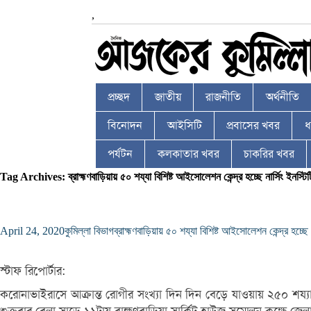
,
প্রচ্ছদ
জাতীয়
রাজনীতি
অর্থনীতি
বিনোদন
আইসিটি
প্রবাসের খবর
ধর
পর্যটন
কলকাতার খবর
চাকরির খবর
Tag Archives: ব্রাহ্মণবাড়িয়ায় ৫০ শয্যা বিশিষ্ট আইসোলেশন কেন্দ্র হচ্ছে নার্সিং ইনস্টি
April 24, 2020
কুমিল্লা বিভাগ
ব্রাহ্মণবাড়িয়ায় ৫০ শয্যা বিশিষ্ট আইসোলেশন কেন্দ্র হচ্ছে ন
স্টাফ রিপোর্টার:
করোনাভাইরাসে আক্রান্ত রোগীর সংখ্যা দিন দিন বেড়ে যাওয়ায় ২৫০ শয্যা বি