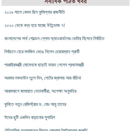
সর্বাধিক পঠিত খবর
২০১৯ সালে কেমন ছিল কুমিল্লার রাজনীতি
২০২০ থেকে বন্ধ হয়ে যাচ্ছে উইন্ডোজ ৭!
বাংলাদেশের পার্থ গোল্ডেন গ্লোব অ্যাওয়ার্ডসের ভোটার হিসেবে নির্বাচিত
নির্বাচনে হেরে মসজিদ ভেঙে নিলেন চেয়ারম্যান প্রার্থী
পররাষ্ট্রমন্ত্রী মোমেনকে ছাড়াই ভারত গেলেন প্রধানমন্ত্রী
সরকার লকডাউন তুলে দিন, পেটের জ্বালায় আর বাঁচিনা
আরামবাগে জামায়াত নেতাকর্মীরা, অপেক্ষা অনুমতির
কুবিতে নতুন রেজিস্ট্রার ড. মোঃ আবু তাহের
ঈদের ছুটি একদিন বাড়ানোর সুপারিশ
ঐতিহাসিক হত্যাকান্ডের বিচারে স্পেশাল ট্রাইব্যুনাল জরুরি’