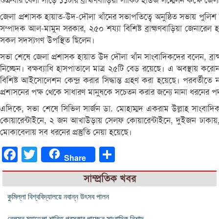
শুক্রবার বেলা সাড়ে ১১টায় ব্রাহ্মণবাড়িয়া সার্কিট হাউজ সম্মেলন কক্ষে জে
জেলা প্রশাসক হায়াত-উদ-দৌলা খাঁনের সভাপতিত্বে অনুষ্ঠিত সভায় পুলি
সম্পাদক আল-মামুন সরকার, ২৫০ শয্যা বিশিষ্ট ব্রাহ্মণবাড়িয়া জেনারেল
সকল সদস্যগণ উপস্থিত ছিলেন।
সভা শেষে জেলা প্রশাসক হায়াত উদ দৌলা খাঁন সাংবাদিকদের বলেন, ব্রাহ্
নিচ্ছেন। বক্ষব্যাধি হাসপাতালে মাত্র ২৫টি বেড রয়েছে। এ অবস্থায় করোন
বিশিষ্ট আইসোলেশন কেন্দ্র করার সিদ্ধান্ত গ্রহণ করা হয়েছে। পরবর্তীত
প্রশাসনের পক্ষ থেকে সাধারণ মানুষকে সচেতন করার জন্যে নানা ধরনের পদ
এদিকে, সভা শেষে সিভিল সার্জন ডা. মোহাম্মদ একরাম উল্লাহ সাংবাদিক
কোয়ারেন্টাইনে, ২ জন আখাউড়ায় সেলফ কোয়ারেন্টাইনে, দুইজন ঢাকায়
মোকাবেলায় সব ধরনের প্রস্তুতি নেয়া হয়েছে।
Facebook
Twitter
Share
Share
সাম্প্রতিক খবর
কুমিল্লা বিশ্ববিদ্যালয়ে নবান্ন উৎসব পালন
নেলসন ম্যান্ডেলা শান্তি পুরস্কার পাচ্ছেন সাংবাদিক নিশাদ