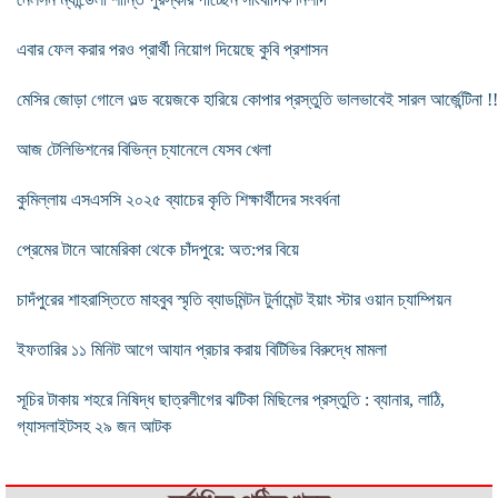
এবার ফেল করার পরও প্রার্থী নিয়োগ দিয়েছে কুবি প্রশাসন
মেসির জোড়া গোলে ওল্ড বয়েজকে হারিয়ে কোপার প্রস্তুতি ভালভাবেই সারল আর্জেন্টিনা !!
আজ টেলিভিশনের বিভিন্ন চ্যানেলে যেসব খেলা
কুমিল্লায় এসএসসি ২০২৫ ব্যাচের কৃতি শিক্ষার্থীদের সংবর্ধনা
প্রেমের টানে আমেরিকা থেকে চাঁদপুরে: অত:পর বিয়ে
চাদঁপুরের শাহরাস্তিতে মাহবুব স্মৃতি ব্যাডমিন্টন টুর্নামেন্ট ইয়াং স্টার ওয়ান চ্যাম্পিয়ন
ইফতারির ১১ মিনিট আগে আযান প্রচার করায় বিটিভির বিরুদ্ধে মামলা
সূচির টাকায় শহরে নিষিদ্ধ ছাত্রলীগের ঝটিকা মিছিলের প্রস্তুতি : ব্যানার, লাঠি,
গ্যাসলাইটসহ ২৯ জন আটক