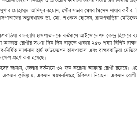
লা করোনাভাইরাস নিয়ন্ত্রণ ও প্রতিরোধ কমিটির জরুরি সভায় এই সিদ্ধান্ত গ্
শ সুপার মোহাম্মদ আনিসুর রহমান, পৌর সভার মেয়র মিসেস নায়ার কবীর, 
 হাসপাতালের তত্ত্বাবধায়ক ডা. মো. শওকত হোসেন, ব্রাহ্মণবাড়িয়া মেডিক
মণবাড়িয়া বক্ষব্যাধি হাসপাতালকে বর্তমানে আইসোলেশন কেন্দ্র হিসেবে ব্
া আক্রান্ত রোগীর সংখ্যা দিন দিন বাড়তে থাকায় ২৫০ শয্যা বিশিষ্ট ব্রাহ
ে নব-নির্মিত ন্যাশনাল হার্ট ফাউন্ডেশন হাসপাতাল এবং ব্রাহ্মণবাড়িয়া
ক্ষেপ গ্রহণ করা হয়েছে।
দের জানান, জেলায় বর্তমানে ৩২ জন করোনা আক্রান্ত রোগী রয়েছে। এদের
, একজন কুমিল্লায়, একজন ময়মনসিংহে চিকিৎসা নিচ্ছেন। একজন রোগী