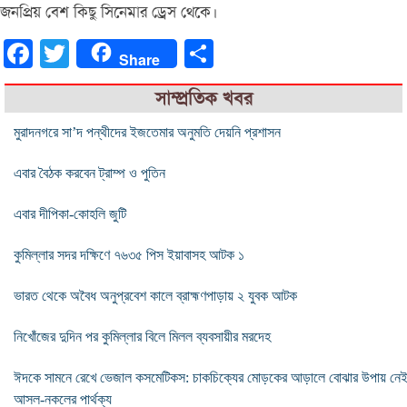
জনপ্রিয় বেশ কিছু সিনেমার ড্রেস থেকে।
Facebook
Twitter
Share
Share
সাম্প্রতিক খবর
মুরাদনগরে সা’দ পন্থীদের ইজতেমার অনুমতি দেয়নি প্রশাসন
এবার বৈঠক করবেন ট্রাম্প ও পুতিন
এবার দীপিকা-কোহলি জুটি
কুমিল্লার সদর দক্ষিণে ৭৬৩৫ পিস ইয়াবাসহ আটক ১
ভারত থেকে অবৈধ অনুপ্রবেশ কালে ব্রাহ্মণপাড়ায় ২ যুবক আটক
নিখোঁজের দুদিন পর কুমিল্লার বিলে মিলল ব্যবসায়ীর মরদেহ
ঈদকে সামনে রেখে ভেজাল কসমেটিকস: চাকচিক্যের মোড়কের আড়ালে বোঝার উপায় নে
আসল-নকলের পার্থক্য