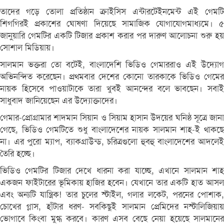
তাদের গড়ে তোলা প্রতিষ্ঠান ক্রাইসিস এন্টারটেইনমেন্ট এই গেমটি
শিগগিরই প্রকাশের ঘোষণা দিয়েছে সামাজিক যোগাযোগমাধ্যমে। ৫
জানুয়ারি গেমটির একটি টিজার প্রকাশ করার পর দারুণ আলোচনা শুরু হয়
সোশাল মিডিয়ায়।
সালমান ভক্তরা তো বটেই, বাংলাদেশি ভিডিও গেমাররাও এই উদ্যোগ
অভিনন্দিত করেছেন। প্রথমবার দেশের কোনো তারকাকে ভিডিও গেমের
নায়ক হিসেবে পাওয়াটাকে তারা খুবই আনন্দের বলে ভাবছেন। সবাই
সাধুবাদ জানিয়েছেন এর উদ্যোক্তাদের।
গেমার-প্রোগ্রামার শাদমান সিয়ান ও সিয়াম হাসান উদয়ের ঘনিষ্ঠ সূত্রে জানা
গেছে, ভিডিও গেমটিতে শুধু বাংলাদেশের নায়ক সালমান শাহ-ই থাকছে
না। এর পুরো ম্যাপ, ব্যাকগ্রাউন্ড, চরিত্রগুলো হুবহু বাংলাদেশের আদলেই
তৈরি হচ্ছে।
ভিডিও গেমটির টিজার দেখে ধারনা করা যাচ্ছে, এখানে সালমান শাহ
একজন ফাইটারের ভূমিকায় হাজির হবেন। যেখানে তার একটি হাত আসল
এবং অন্যটি যান্ত্রিক! তার চুলের স্টাইল, গলার লকেট, পরনের পোশাক,
চোখের গ্লাস, হাঁটার ধরণ- সবকিছুই সালমান প্রেমিদের নস্টালিজিয়ায়
ভোগাবে কিংবা মুগ্ধ করবে। কারণ এসব বেছে নেয়া হয়েছে সালমানের