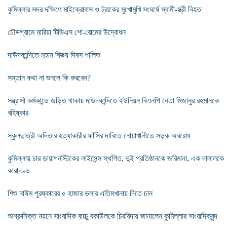
কুমিল্লার সদর দক্ষিণে মাইক্রোবাস ও ট্রাকের মুখোমুখি সংঘর্ষে স্বামী-স্ত্রী নিহত
চৌদ্দগ্রামে মারিয়া টিভিএস শো-রোমের উদ্বোধন
দাউদকান্দিতে মহান বিজয় দিবস পালিত
সন্তান কথা না শুনলে কি করবেন?
সন্ত্রাসী কর্মকান্ডে জড়িত থাকায় দাউদকান্দিতে ইউনিয়ন বিএনপি নেতা মিজানুর রহমানকে
বহিষ্কার
স্কুলছাত্রী অদিতার হত্যাকারীর ফাঁসির দাবিতে নোয়াখালীতে সড়ক অবরোধ
কুমিল্লায় চার ডায়াগনস্টিকের লাইসেন্স স্থগিত, দুই প্রতিষ্ঠানকে জরিমানা, এক দালালকে
কারাদণ্ড
শিশু নাঈম পুরষ্কারের ৫ হাজার ডলার এতিমখানায় দিতে চান
অশ্রুসিক্ত নয়নে সাংবাদিক বাচ্চু বকাউলকে চিরবিদায় জানালেন কুমিল্লার সাংবাদিকবৃন্দ