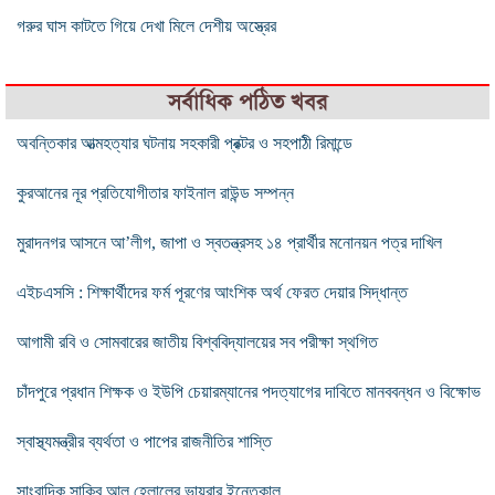
গরুর ঘাস কাটতে গিয়ে দেখা মিলে দেশীয় অস্ত্রের
সর্বাধিক পঠিত খবর
অবন্তিকার আত্মহত্যার ঘটনায় সহকারী প্রক্টর ও সহপাঠী রিমান্ডে
কুরআনের নূর প্রতিযোগীতার ফাইনাল রাউন্ড সম্পন্ন
মুরাদনগর আসনে আ’লীগ, জাপা ও স্বতন্ত্রসহ ১৪ প্রার্থীর মনোনয়ন পত্র দাখিল
এইচএসসি : শিক্ষার্থীদের ফর্ম পূরণের আংশিক অর্থ ফেরত দেয়ার সিদ্ধান্ত
আগামী রবি ও সোমবারের জাতীয় বিশ্ববিদ্যালয়ের সব পরীক্ষা স্থগিত
চাঁদপুরে প্রধান শিক্ষক ও ইউপি চেয়ারম্যানের পদত্যাগের দাবিতে মানববন্ধন ও বিক্ষোভ
স্বাস্থ্যমন্ত্রীর ব্যর্থতা ও পাপের রাজনীতির শাস্তি
সাংবাদিক সাকিব আল হেলালের ভায়রার ইন্তেকাল