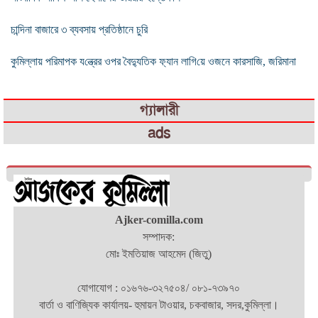
চান্দিনা বাজারে ৩ ব্যবসায় প্রতিষ্ঠানে চুরি
কুমিল্লায় পরিমাপক য‌ন্ত্রের ওপর বৈদ‌্যু‌তিক ফ‌্যান লা‌গি‌য়ে ওজনে কারসাজি, জরিমানা
গ্যালারী
ads
Ajker-comilla.com
সম্পাদক:
মোঃ ইমতিয়াজ আহমেদ (জিতু)
যোগাযোগ : ০১৬৭৬-৩২৭৫০৪/ ০৮১-৭৩৯৭০
বার্তা ও বাণিজ্যিক কার্যালয়- হুমায়ন টাওয়ার, চকবাজার, সদর,কুমিল্লা।