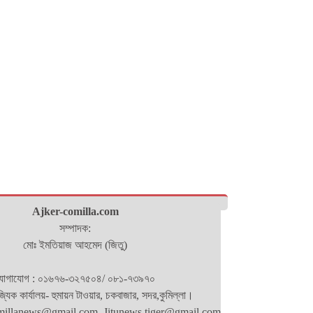
Ajker-comilla.com
সম্পাদক:
মোঃ ইমতিয়াজ আহমেদ (জিতু)
োগাযোগ : ০১৬৭৬-৩২৭৫০৪/ ০৮১-৭৩৯৭০
িজ্যিক কার্যালয়- হুমায়ন টাওয়ার, চকবাজার, সদর,কুমিল্লা।
millanews@gmail.com. Jitunews.tiger@gmail.com