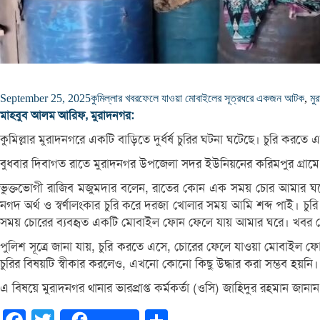
September 25, 2025
কুমিল্লার খবর
ফেলে যাওয়া মোবাইলের সূত্রধরে একজন আটক
,
মুর
মাহবুব আলম আরিফ, মুরাদনগর:
কুমিল্লার মুরাদনগরে একটি বাড়িতে দুর্ধর্ষ চুরির ঘটনা ঘটেছে। চুরি 
বুধবার দিবাগত রাতে মুরাদনগর উপজেলা সদর ইউনিয়নের করিমপুর গ্রাম
ভুক্তভোগী রাজিব মজুমদার বলেন, রাতের কোন এক সময় চোর আমার ঘরে ল
নগদ অর্থ ও স্বর্ণালংকার চুরি করে দরজা খোলার সময় আমি শব্দ পাই। চুর
সময় চোরের ব্যবহৃত একটি মোবাইল ফোন ফেলে যায় আমার ঘরে। খবর পে
পুলিশ সূত্রে জানা যায়, চুরি করতে এসে, চোরের ফেলে যাওয়া মোবাইল ফো
চুরির বিষয়টি স্বীকার করলেও, এখনো কোনো কিছু উদ্ধার করা সম্ভব হয়নি।
এ বিষয়ে মুরাদনগর থানার ভারপ্রাপ্ত কর্মকর্তা (ওসি) জাহিদুর রহমান জান