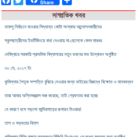
Facebook
Twitter
Share
Share
সাম্প্রতিক খবর
ডাকসু নির্বাচনে যাওয়ার সিদ্ধান্ত কোটা সংস্কার আন্দোলনকারীদের
স্কুলছাত্রীদের ইভটিজিংয়ে বাধা দেওয়ায় মা-ছেলেকে বেদম মারধর
দেবিদ্বারে সরকারি প্রাথমিক বিদ্যালয়ের নতুন ভবনের শুভ উদ্বোধন অনুষ্ঠিত
৩০ মে, ২০১৭ ইং
কুমিল্লায় পৈতৃক সম্পত্তি বুঝিয়ে দেওয়ার জন্য ভাইয়ের বিরুদ্ধে বিক্ষোভ ও মানববন্ধন
তারা আবার অগ্নিসন্ত্রাস শুরু করেছে, তাই গ্রেফতার করা হচ্ছে
যে কারণে ধসে পড়লো কান্দিরপাড়ের রূপায়ন টাওয়ার!
তাপ ও সভ্যতার বিলাপ
কুমিল্লার বিবির বাজার স্থলবন্দরে বিজিবি-বিএসএফ এর মধ্যে সমন্বয় সভা অনুষ্ঠিত