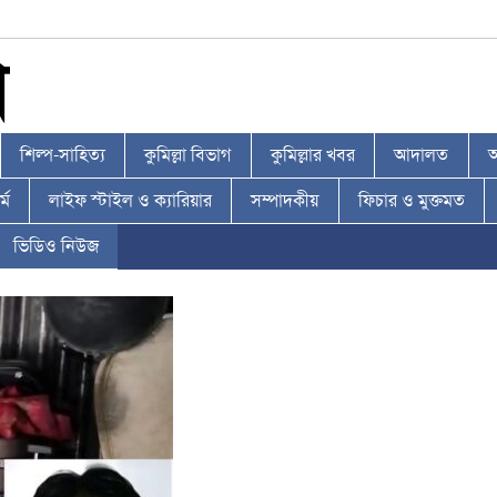
শিল্প-সাহিত্য
কুমিল্লা বিভাগ
কুমিল্লার খবর
আদালত
আ
্ম
লাইফ স্টাইল ও ক্যারিয়ার
সম্পাদকীয়
ফিচার ও মুক্তমত
ভিডিও নিউজ