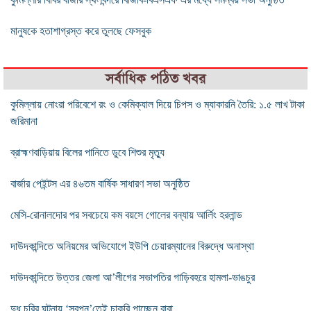
মানুষকে হতাশাগ্রস্ত করে তুলছে ফেসবুক
সর্বাধিক পঠিত খবর
কুমিল্লায় নোংরা পরিবেশে রং ও কেমিক্যাল দিয়ে চিপস ও ম্যাকারনি তৈরি: ১.৫ লাখ টাকা
জরিমানা
ব্রাহ্মণবাড়িয়ায় বিলের পানিতে ডুবে শিশুর মৃত্যু
বার্জার পেইন্টস এর ৪৬তম বার্ষিক সাধারণ সভা অনুষ্ঠিত
মেসি-রোনালদোর পর সবচেয়ে কম বয়সে গোলের বন্যায় আর্লিং হরলান্ড
দাউদকান্দিতে অনিয়মের অভিযোগে ইউপি চেয়ারম্যানের বিরুদ্ধে অনাস্থা
দাউদকান্দিতে উত্তর জেলা আ’লীগের সভাপতির গাড়িবহরে হামলা-ভাঙচুর
দুধ চুরির ঘটনায় ‘স্বপ্ন’তেই চাকরি পাচ্ছেন বাবা