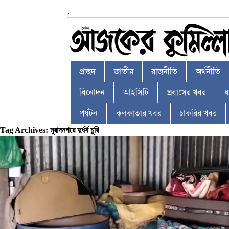
,
প্রচ্ছদ
জাতীয়
রাজনীতি
অর্থনীতি
বিনোদন
আইসিটি
প্রবাসের খবর
ধর
পর্যটন
কলকাতার খবর
চাকরির খবর
Tag Archives: মুরাদনগরে দুর্ধর্ষ চুরি