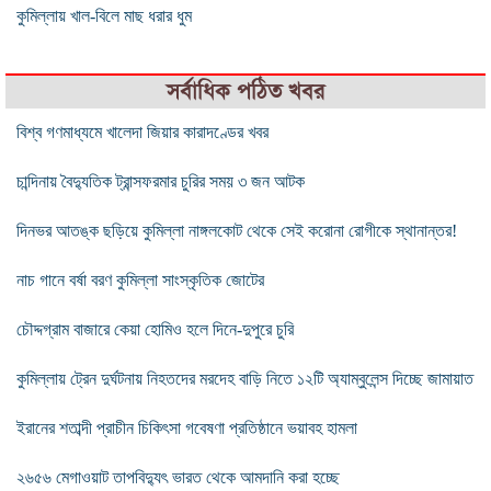
কুমিল্লায় খাল-বিলে মাছ ধরার ধুম
সর্বাধিক পঠিত খবর
বিশ্ব গণমাধ্যমে খালেদা জিয়ার কারাদণ্ডের খবর
চান্দিনায় বৈদ্যুতিক ট্রান্সফরমার চুরির সময় ৩ জন আটক
দিনভর আতঙ্ক ছড়িয়ে কুমিল্লা নাঙ্গলকোট থেকে সেই করোনা রোগীকে স্থানান্তর!
নাচ গানে বর্ষা বরণ কুমিল্লা সাংস্কৃতিক জোটের
চৌদ্দগ্রাম বাজারে কেয়া হোমিও হলে দিনে-দুপুরে চুরি
কুমিল্লায় ট্রেন দুর্ঘটনায় নিহতদের মরদেহ বাড়ি নিতে ১২টি অ্যাম্বুলেন্স দিচ্ছে জামায়াত
ইরানের শতাব্দী প্রাচীন চিকিৎসা গবেষণা প্রতিষ্ঠানে ভয়াবহ হামলা
২৬৫৬ মেগাওয়াট তাপবিদ্যুৎ ভারত থেকে আমদানি করা হচ্ছে