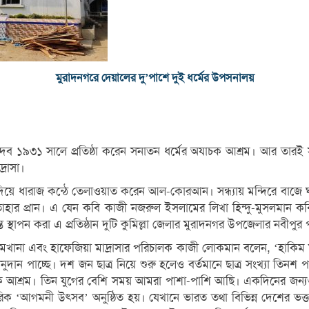
মুরাদনগরে দেয়ালের দু’পাশে দুই ধর্মের উপসনালয়
পরমহংসদেব ১৯৩১ সালে প্রতিষ্ঠা করেন সনাতন ধর্মের অযাচক আশ্রম। আর তা
্রাসা।
রদ দিয়ে ধারাজ কন্ঠে তেলাওয়াত করেন আল-কোরআন। সন্ধ্যায় মন্দিরে বাজে
 তাহার প্রান। এ যেন কবি কাজী নজরুল ইসলামের লিখা হিন্দু-মুসলমান কবিতা
টান্ত স্থাপন করা এ প্রতিষ্ঠান দুটি কুমিল্লা জেলার মুরাদনগর উপজেলার নবীপু
খানা এবং হাফেজিয়া মাদ্রাসার পরিচালক কাজী লোকমান বলেন, ‘হাকিম মা
ান পাচ্ছে। দশ জন ছাত্র নিয়ে শুরু হলেও বর্তমানে ছাত্র সংখ্যা তিন
অযাচক আশ্রম। তিন যুগের বেশি সময় আমরা পাশা-পাশি আছি। একদিনের জন্যও
 ‘আগমনী উৎসব’ অনুষ্ঠিত হয়। যেখানে ভারত তথা বিভিন্ন দেশের ভক্ত-বৃন