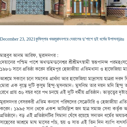
December 23, 2021
কুমিল্লার খবর
মুরাদনগরে দেয়ালের দু’পাশে দুই ধর্মের উপাসনা
jitu
মাহবুব আলম আরিফ, মুরাদনগর :
দেয়ালের পশ্চিম পাশে অখন্ডমন্ডলেশ্বর শ্রীশ্রীমৎস্বামী স্বরূপানন্দ 
১৯৮৬ সালে প্রতিষ্ঠা করেন রহিমপুর হেজাজীয়া এতিমখানা ও হাফেজিয়া মাদ
আশ্রমে সকালে চলে সমবেত প্রার্থনা আর হাফেজিয়া মাদ্রাসায় ছাত্ররা দ
মোরা এক বৃন্তে দুটি কুসুম হিন্দু-মুসলমান। মুসলিম তার নয়ন মনি হিন্দু
রেখে প্রায় ৩৬ বছর ধরে পথ চলছে এই দুটি ধর্মীয় প্রতিষ্ঠান। ভাতৃত্বের দৃষ্
মুরাদনগর বেসরকরী এতিম কল্যাণ পরিষদের সেক্রেটারি ও হেজাজীয়া এতিম
করেন। ১৯৯৫ সাল থেকে একশ আটচল্লিশ জন ছাত্র সমাজ সেবা কর্তৃক অনুদ
প্রতিষ্ঠানে। বড় এই প্রতিষ্ঠানটির সিমানা ঘেঁষে রয়েছে সনাতন ধর্মের 
সাহেবের আশ্রমে মাঘ মাসের পাঁচ, ছয় ও সাত এই তিন দিন ব্যাপি বাৎসরিক