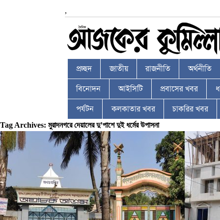
,
প্রচ্ছদ
জাতীয়
রাজনীতি
অর্থনীতি
বিনোদন
আইসিটি
প্রবাসের খবর
ধর
পর্যটন
কলকাতার খবর
চাকরির খবর
Tag Archives: মুরাদনগরে দেয়ালের দু’পাশে দুই ধর্মের উপাসনা