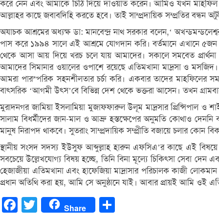
করে নেন এবং আমাকে চিঠি দিয়ে দাওয়াত করেন। আমিও যখন মাহফিল কর
আল্লাহর কাছে জবাবদিহি করতে হবে। তাই সাম্প্রদায়িক সম্প্রতির বন্ধন অটুট
অযাচক আশ্রমের অধ্যক্ষ ডা: মানবেন্দ্র নাথ সরকার বলেন,‘ অখন্ডমন্ডলেশ
পাস করে ১৯৯৪ সালে এই আশ্রমে যোগদান করি। বর্তমানে এখানে ৫জন সে
থেকে আসা আয় দিয়ে খরচ চলে যায় আমাদের। সকালে সমবেত প্রার্থনা 
আমাদের সিমানার ওয়ালের ওপাশে রয়েছে এতিমখানা মাদ্রসা ও মসজিদ। এত
আমরা পারস্পরিক সহনশীলতার চর্চা করি। একবার তাদের মাহফিলের সময়
বাৎসরিক ‘আগমী উৎস’বে বিভিন্ন দেশ থেকে ভক্তরা আসেন। তখন গ্রামবাসী 
মুরাদনগর জামিয়া ইসলামিয়া মুজাফফারুল উলূম মাদ্রসার প্রিন্সিপাল ও শ
সালাম বিধর্মীদের জান-মাল ও আব্রু হস্তক্ষেপের অনুমতি কোথাও দেননি বর
মানুষ নিরাপদ থাকবে। সুতরাং সাম্প্রদায়িক সম্প্রীতি বজায়ে চলার কোন বি
স্থানীয় সংসদ সদস্য ইউসুফ আব্দুল্লাহ হারুন এফসিএ’র কাছে এই বিষয়ে জা
সবচেয়ে উল্লেখযোগ্য বিষয় হচ্ছে, তিনি বিনা মূল্যে চিকিৎসা সেবা দেন
হেজাজীয়া এতিমখানা এবং হাফেজিয়া মাদ্রাসার পরিচালক কাজী লোকমান
প্রধান অতিথি করা হয়, আমি সে অনুষ্ঠানে যাই। আবার প্রায়ই আমি ওই এতিম
Facebook
Twitter
Share
Share