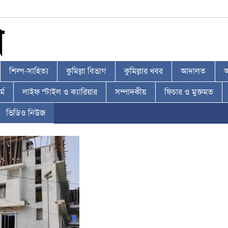
শিল্প-সাহিত্য
কুমিল্লা বিভাগ
কুমিল্লার খবর
আদালত
আ
্ম
লাইফ স্টাইল ও ক্যারিয়ার
সম্পাদকীয়
ফিচার ও মুক্তমত
ভিডিও নিউজ