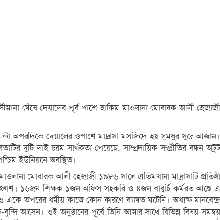
রই সীমানা ঘেঁষে দেয়ালের পূর্ব পাশে হাকিম মাওলানা মোবারক আলী হেজাজী
 ঘন্টা অপরদিকে দেয়ালের ওপাশে মাদ্রাসা মসজিদে হয় সুমধুর সুরে আজান।
টির দুটি লাই চরম সার্থকতা পেয়েছে, সাম্প্রদায়িক সম্প্রীতির বন্ধন অটুট
র পশ্চিম ইউনিয়নে অবস্থিত।
ওলানা মোবারক আলী হেজাজী ১৯৮৬ সালে এতিমখানা মাদ্রাসাটি প্রতিষ্ঠা
শ পঞ্চাশ। ১৬জন শিক্ষক ১জন অফিস সহকরি ও ৪জন বাবুর্চি কর্মরত আছে এ
 একে অপরের ধর্মীয় কাজে কোন কারণে ব্যাঘত ঘটেনি। অধ্যক্ষ মানবেন্দ্র
্দি আসেন। ওই অনুষ্ঠানের পূর্বে তিনি আমার সাথে বিভিন্ন বিষয় সমন্বয়