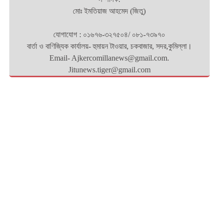
মোঃ ইমতিয়াজ আহমেদ (জিতু)
যোগাযোগ : ০১৬৭৬-৩২৭৫০৪/ ০৮১-৭৩৯৭০
বার্তা ও বাণিজ্যিক কার্যালয়- হুমায়ন টাওয়ার, চকবাজার, সদর,কুমিল্লা।
Email- Ajkercomillanews@gmail.com.
Jitunews.tiger@gmail.com