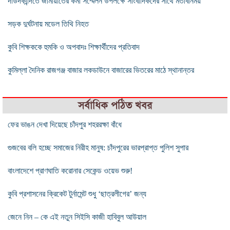
দাউদকান্দিতে জামায়াতের কর্মী সম্মেলন উপলক্ষে সাংবাদিকদের সাথে মতবিনিময়
সড়ক দুর্ঘটনায় মডেল তিথি নিহত
কুবি শিক্ষককে হুমকি ও অপবাদঃ শিক্ষার্থীদের প্রতিবাদ
কুমিল্লা দৈনিক রাজগঞ্জ বাজার লকডাউনে বাজারের ভিতরের মাঠে স্থানান্তর
সর্বাধিক পঠিত খবর
ফের ভাঙন দেখা দিয়েছে চাঁদপুর শহররক্ষা বাঁধে
গুজবের বলি হচ্ছে সমাজের নিরীহ মানুষ: চাঁদপুরের ভারপ্রাপ্ত পুলিশ সুপার
বাংলাদেশে প্রাণঘাতি করোনার সেকেন্ড ওয়েভ শুরু!
কুবি প্রশাসনের ক্রিকেট টুর্নামেন্ট শুধু ‘ছাত্রলীগের’ জন্য
জেনে নিন – কে এই নতুন সিইসি কাজী হাবিবুল আউয়াল