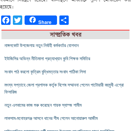
হয়েছে।
Facebook
Twitter
Share
Share
সাম্প্রতিক খবর
নাঙ্গলকোট উপজেলায় নতুন নির্বাহী কর্মকর্তার যোগদান
ইউজিসির অভিন্ন নীতিমালা প্রত্যাখ্যান কুবি শিক্ষক সমিতির
সংবাদ পাঠ করলো কৃত্রিম বুদ্ধিমত্তার সংবাদ পাঠিকা লিসা
মৎস্য সপ্তাহে জেলা প্রশাসক কর্তৃক বিশেষ সম্মাননা পেলেন পাটোয়ারী বহুমুখী এগ্রো
ফিসারিজ
নতুন এলবামের কাজ শুরু করেছেন গায়ক স্যাম্জ শামীম
লাকসাম-মনোহরগঞ্জ আসনে ধানের শীষ পেলেন আনোয়ারুল আজীম