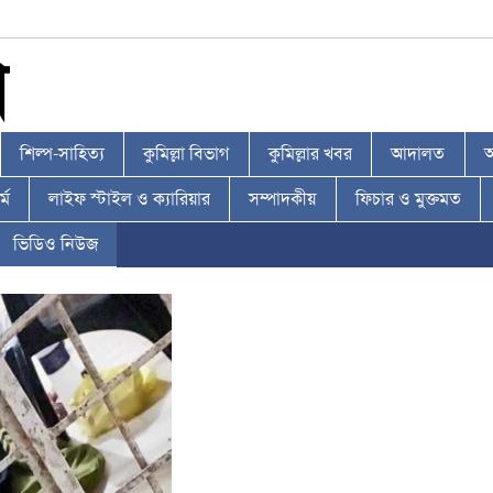
শিল্প-সাহিত্য
কুমিল্লা বিভাগ
কুমিল্লার খবর
আদালত
আ
্ম
লাইফ স্টাইল ও ক্যারিয়ার
সম্পাদকীয়
ফিচার ও মুক্তমত
ভিডিও নিউজ