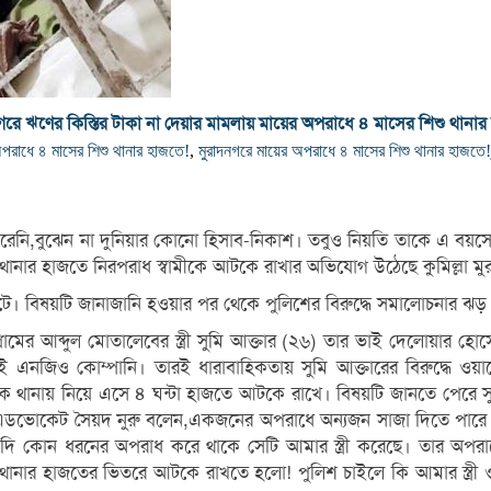
গরে ঋণের কিস্তির টাকা না দেয়ার মামলায় মায়ের অপরাধে ৪ মাসের শিশু থানার
অপরাধে ৪ মাসের শিশু থানার হাজতে!
,
মুরাদনগরে মায়ের অপরাধে ৪ মাসের শিশু থানার হাজতে!
ারেনি,বুঝেন না দুনিয়ার কোনো হিসাব-নিকাশ। তবুও নিয়তি তাকে এ বয়স
থানার হাজতে নিরপরাধ স্বামীকে আটকে রাখার অভিযোগ উঠেছে কুমিল্লা মুরাদ
 ঘটে। বিষয়টি জানাজানি হওয়ার পর থেকে পুলিশের বিরুদ্ধে সমালোচনার ঝড়
গ্রামের আব্দুল মোতালেবের স্ত্রী সুমি আক্তার (২৬) তার ভাই দেলোয়ার 
য় সেই এনজিও কোম্পানি। তারই ধারাবাহিকতায় সুমি আক্তারের বিরুদ্ধে 
ামীকে থানায় নিয়ে এসে ৪ ঘন্টা হাজতে আটকে রাখে। বিষয়টি জানতে পেরে
জীবী এডভোকেট সৈয়দ নুরু বলেন,একজনের অপরাধে অন্যজন সাজা দিতে পারে
দি কোন ধরনের অপরাধ করে থাকে সেটি আমার স্ত্রী করেছে। তার অপরা
ানার হাজতের ভিতরে আটকে রাখতে হলো! পুলিশ চাইলে কি আমার স্ত্রী ও 