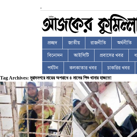
,
প্রচ্ছদ
জাতীয়
রাজনীতি
অর্থনীতি
বিনোদন
আইসিটি
প্রবাসের খবর
ধর
পর্যটন
কলকাতার খবর
চাকরির খবর
Tag Archives: মুরাদনগরে মায়ের অপরাধে ৪ মাসের শিশু থানার হাজতে!