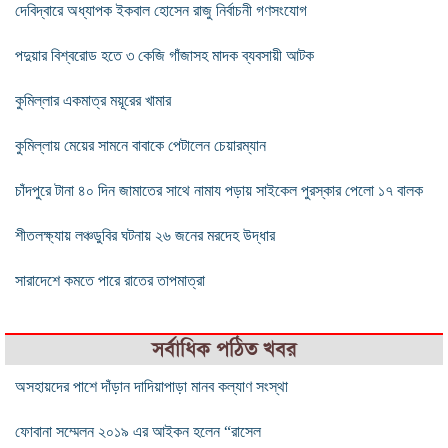
দেবিদ্বারে অধ্যাপক ইকবাল হোসেন রাজু নির্বাচনী গণসংযোগ
পদুয়ার বিশ্বরোড হতে ৩ কেজি গাঁজাসহ মাদক ব্যবসায়ী আটক
কুমিল্লার একমাত্র ময়ূরের খামার
কুমিল্লায় মেয়ের সামনে বাবাকে পেটালেন চেয়ারম্যান
চাঁদপুরে টানা ৪০ দিন জামাতের সাথে নামায পড়ায় সাইকেল পুরস্কার পেলো ১৭ বালক
শীতলক্ষ্যায় লঞ্চডুবির ঘটনায় ২৬ জনের মরদেহ উদ্ধার
সারাদেশে কমতে পারে রাতের তাপমাত্রা
সর্বাধিক পঠিত খবর
অসহায়দের পাশে দাঁড়ান দাদিয়াপাড়া মানব কল্যাণ সংস্থা
ফোবানা সম্মেলন ২০১৯ এর আইকন হলেন “রাসেল