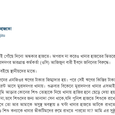
 হাজতে!
jitu
েই পৌঁছে দিলো অন্ধকার হাজতে। অপরাধ না করেও থানার হাজতের ভিতরে
নগর ভারপ্রাপ্ত কর্মকর্তা (ওসি) আজিজুল বারী ইবনে জলিলের বিরুদ্ধে।
 বইছে স্থানীয়দের মাঝে।
হোসেনের এনজিওর ঋণের টাকার জিম্মাদার হয়। পরে সেই ঋণের কিস্তির টাকা
ওয়ারেন্ট আসে মুরাদনগর থানায়। শুক্রবার বিকেলে মুরাদনগর থানার এসআই
 সুমি আক্তার কোলের শিশু তোহাকে নিয়ে থানায় হাজির হলে ছেড়ে দেয়া হয়
 না,তবে শিশুদের জন্য আলাদা সেল থাকে,যদি পুলিশ হাজতে শিশুকে রাখে
ধে তো আর আমাকে অসুস্থ অবস্থায় ৪ ঘন্টা থানার হাজতে আটকে রাখতে
শিশু কন্যাকে থানার ভীকটিমদের রুমে রাখতে পারতো না? আমি এর সুষ্ঠু