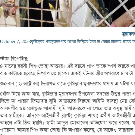
মুরাদন
October 7, 2023
কুমিল্লার খবর
মুরাদনগরে ঋণের কিস্তির টাকা না দেয়ার মামলায় মায়ের 
স্টাফ রিপোর্টার:
৪ মাসের বয়সী শিশু তোহা আক্তার। এই বয়সে পাপ তাকে স্পর্শ করতে প
রাত কাটাতে হয়েছে নিষ্পাপ তোহাকে। একই ঘটনায় স্ত্রীর অপরাধে ৪ ঘন্টা 
শুক্রবার ( ৬ অক্টোবর) দিবাগত রাতে কুমিল্লার মুরাদনগর থানায় এ ঘটনা
খোঁজ নিয়ে জানা যায়, কুমিল্লার মুরাদনগর উপজেলা সদরের উত্তর পাড়া 
দিতে না পারায় জিম্মাদার সুমি আক্তারের বিরুদ্ধে আইনি ব্যবস্থা নে
আলমগীর ওয়ারেন্টভূক্ত আসামী সুমি আক্তারকে না পেয়ে তার অসুস্থ স্ব
তার স্বামীকে। এদিকে আইনজীবী ব্লাস্ট( কুমিল্লা শাখা) প্রবীণ আইন
তাহলে এটা ঠিক হয়নি। স্বামী আব্দুল মোতালেব অভিযোগ করে বলেন, য
পারেনা? আমার শিশু কন্যা তোহা কি অপরাধ করেছ, যে তাকেও সারারাত থ