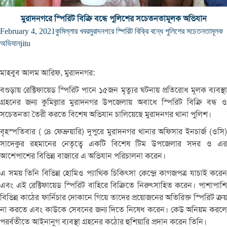
মুরাদনগরে স্পিরিট বিক্রি বন্ধে পুলিশের সচেতনতামূলক অভিযান
February 4, 2021
কুমিল্লার খবর
মুরাদনগরে স্পিরিট বিক্রি বন্ধে পুলিশের সচেতনতামূলক
অভিযান
jitu
মাহবুব আলম আরিফ, মুরাদনগর:
বগুড়ায় রেক্টিফায়েড স্পিরিট পানে ১৫জন মৃত্যুর ঘটনায় প্রতিরোধ মূলক ব্যবস্থা
গ্রহনের জন্য কুমিল্লার মুরাদনগর উপজেলায় অবাধে স্পিরিট বিক্রি বন্ধ ও
সচেতনতা তৈরী করতে বিশেষ অভিযান চালিয়েছে মুরাদনগর থানা পুলিশ।
বৃহস্পতিবার ( ৪ে ফেব্রুয়ারি) দুপুরে মুরাদনগর থানার অফিসার ইনচার্জ (ওসি)
সাদেকুর রহমানের নেতৃত্বে একটি বিশেষ টিম উপজেলার সদর ও এর
আশেপাশের বিভিন্ন বাজারে এ অভিযান পরিচালনা করেন।
এ সময় তিনি বিভিন্ন হোমিও প্যাথিক চিকিৎসা কেন্দ্রে কাগজপত্র যাচাই করেন
এবং এই রেক্টিফায়েড স্পিরিট বাহিরে বিক্রিতে নিরুৎসাহিত করেন। পাশাপাশি
বিভিন্ন কাঠের ফার্নিচার দোকানে গিয়ে তাদের প্রয়োজনের অতিরিক্ত স্পিরিট ক্রয়
না করতে এবং কাউকে সেবনের জন্য দিতে নিষেধ করেন। কেউ অনিয়ম করলে
পরর্বতীতে আইনানুগ ব্যবস্থা গ্রহনের কঠোর হুশিয়ারি প্রদান করেন তিনি।