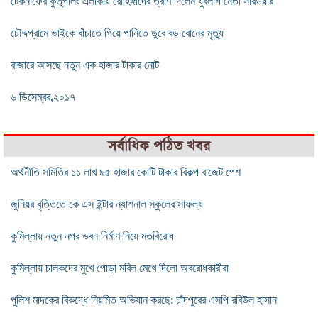
টেকনাফের কুতুপালং এলাকায় রোহিঙ্গাদের ত্রাণ দিলেন যুবলীগ নেতা সারওয়ার
চৌদ্দগ্রামে ভাইকে বাঁচাতে গিয়ে পানিতে ডুবে বড় বোনের মৃত্যু
বাজারে আসছে নতুন এক হাজার টাকার নোট
৬ ডিসেম্বর,২০১৭
সর্বাধিক পঠিত খবর
অর্থনীতি সমিতির ১১ লাখ ৯৫ হাজার কোটি টাকার বিকল্প বাজেট পেশ
জুনিয়র বৃত্তিতে কে এস ইন্টার ন্যাশনাল স্কুলের সাফল্য
কুমিল্লায় নতুন নগর ভবন নির্মাণ নিয়ে মতবিরোধ
কুমিল্লায় চালকদের মুখে পোড়া মবিল মেখে দিলো অবরোধকারীরা
পুলিশ মাদকের বিরুদ্ধে নিয়মিত অভিযান করছে: চাঁদপুরের এসপি রবিউল হাসান