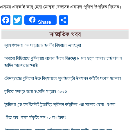
এসময় এসআই আবু হেনা মোস্তফ রেজাসহ একদল পুলিশ উপস্থিত ছিলেন।
Facebook
Twitter
Share
Share
সাম্প্রতিক খবর
ব্রাহ্মণপাড়ায় এক সন্তানের জননীর বিষপানে আত্মহত্যা
আবারো পিছিয়েছে কুমিল্লায় খালেদা জিয়ার বিরুদ্ধে ৮ জন হত্যা মামলার চার্জগঠন ও
জামিন আবেদনের শুনানী
চৌদ্দগ্রামের কুলিয়ারা উচ্চ বিদ্যালয়ের সুবর্ণজয়ন্তী উদযাপন কমিটির সংবাদ সম্মেলন
কুবিতে সমাপ্ত হলো ইংরেজি সপ্তাহ-২০২৩
ট‍্যুরিজম এন্ড হসপিটালিটি ইন্ডাস্ট্রি স্কীলস কাউন্সিল’ এর ‘বাংলার ভোজ’ উৎসব
‘চিতা বাঘ’ নামক ষাঁড়টির দাম ১০ লাখ টাকা!