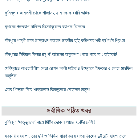
কুমিল্লার আমতলী থেকে গাঁজাসহ ২ মাদক কারবারি আটক
মুগাবের পদত্যাগ দাবিতে জিম্বাবুয়েতে ব্যাপক বিক্ষোভ
চাঁদপুরে গান্ধী ভবন উদ্বোধন করলেন ভারতীয় হাই কমিশনার শ্রী হর্ষ বর্ধন শ্রিংলা
চাঁদপুরের সিরিয়াল কিলার রসু খাঁ আইনের অনুকম্পা পেতে পারে না : হাইকোর্ট
দেবিদ্বারে আওয়ামীলীগ নেতা রোশন আলী মাষ্টার’র উদ্যোগে ইফতার ও দোয়া মাহফিল
অনুষ্ঠিত
এবার পিস্তল নিয়ে শাহজালাল বিমানবন্দরে মোহাম্মদ মামুন!
সর্বাধিক পঠিত খবর
কুমিল্লা ‘মাতৃভান্ডার’ নামে মিষ্টির দোকান আছে ৭০টির বেশি !
সরকারি ওষুধ পাচারের ছবি ও ভিডিও ধারণ করায় সাংবাদিকদের দুই ঘন্টা হাসপাতালে