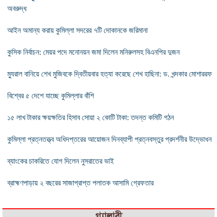
অবরুদ্ধ
আইন অমান্য করায় কুমিল্লা সদরের ৭টি দোকানকে জরিমানা
কুসিক নির্বাচন: মেয়র পদে মনোনয়ন জমা দিলেন মনিরুলসহ বিএনপির দুজন
ম্যুরাল বানিয়ে শেখ মুজিবকে দ্বিতীয়বার হত্যা করেছে শেখ হাছিনা: ড. খন্দকার মোশাররফ
বিশ্বের ৫ দেশে যাচ্ছে কুমিল্লার বাঁশি
১৫ লাখ টাকার ক্ষয়ক্ষতির হিসাব সোয়া ২ কোটি টাকা: তদন্ত কমিটি গঠন
কুমিল্লা প্রত্নতত্ত্ব অধিদপ্তরের আয়োজন দিনব্যাপী প্রত্নবস্তুর প্রদর্শনীর উদ্ভোধন
ব্যাংকের চাকরিতে যোগ দিলেন নুসরাতের ভাই
ব্রাহ্মণপাড়ায় ২ বছরের সাজাপ্রাপ্ত পলাতক আসামি গ্রেফতার
গ্যালারী