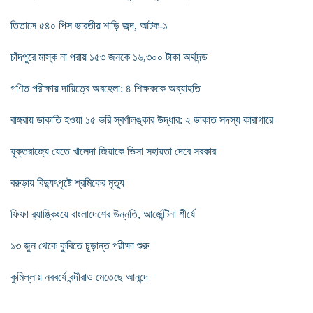
তিতাসে ৫৪০ পিস ভারতীয় শাড়ি জব্দ, আটক-১
চাঁদপুরে মাস্ক না পরায় ১৫৩ জনকে ১৬,৩০০ টাকা অর্থদন্ড
গণিত পরীক্ষায় দায়িত্বে অবহেলা: ৪ শিক্ষককে অব্যাহতি
বাঙ্গরায় ডাকাতি হওয়া ১৫ ভরি স্বর্ণালঙ্কার উদ্ধার: ২ ডাকাত সদস্য কারাগারে
যুক্তরাজ্যে যেতে খালেদা জিয়াকে ভিসা সহায়তা দেবে সরকার
বরুড়ায় বিদ্যুৎপৃষ্টে শ্রমিকের মৃত্যু
ফিফা র‍্যাঙ্কিংয়ে বাংলাদেশের উন্নতি, আর্জেন্টিনা শীর্ষে
১৩ জুন থেকে কুবিতে চূড়ান্ত পরীক্ষা শুরু
কুমিল্লায় নববর্ষে বন্দীরাও মেতেছে আনন্দে