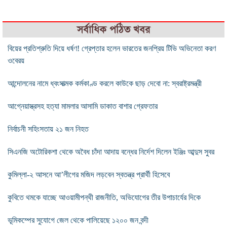
সর্বাধিক পঠিত খবর
বিয়ের প্রতিশ্রুতি দিয়ে ধর্ষণ! গ্রেপ্তার হলেন ভারতের জনপ্রিয় টিভি অভিনেতা করণ
ওবেরয়
আন্দোলনের নামে ধ্বংসাত্মক কর্মকাণ্ড করলে কাউকে ছাড় দেবো না: স্বরাষ্ট্রমন্ত্রী
আগ্নেয়াস্ত্রসহ হত্যা মামলার আসামি ডাকাত বাশার গ্রেফতার
নির্বাচনী সহিংসতায় ২১ জন নিহত
সিএনজি অটোরিকশা থেকে অবৈধ চাঁদা আদায় বন্ধের নির্দেশ দিলেন ইঞ্জিঃ আব্দুস সুবর
কুমিল্লা-২ আসনে আ’লীগের মজিদ লড়বেন স্বতন্ত্র প্রার্থী হিসেবে
কুবিতে থমকে যাচ্ছে আওয়ামীপন্থী রাজনীতি, অভিযোগের তীর উপাচার্যের দিকে
ভূমিকম্পের সুযোগে জেল থেকে পালিয়েছে ১২০০ জন বন্দী