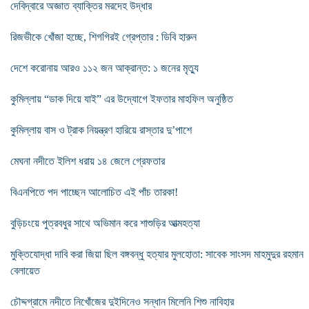
দেবিদ্বারে অজ্ঞাত ব্যাক্তির মরদেহ উদ্ধার
রিজভীকে খোঁজা হচ্ছে, শিগগিরই গ্রেপ্তার : ডিবি হারুন
দেশে করোনায় আরও ১১২ জন আক্রান্ত: ১ জনের মৃত্যু
কুমিল্লায় “ডাক দিয়ে যাই” এর উদ্যোগে ইফতার মাহফিল অনুষ্ঠিত
কুমিল্লায় বাস ও ট্রাক নিয়ন্ত্রণ হারিয়ে রাস্তার দু’পাশে
মেঘনা নদীতে ইলিশ ধরায় ১৪ জেলে গ্রেফতার
বিএনপিতে পদ পাচ্ছেন আলোচিত এই পাঁচ তারকা!
বুড়িচংয়ে পুত্রবধুর সাথে অভিমান করে শাশুড়ির আত্মহত্যা
মুক্তিযোদ্ধা দাবি করা জিয়া ছিল বঙ্গবন্ধু হত্যার মুলহোতা: সাবেক সাংসদ মাহমুদুর রহমান
বেলায়েত
চৌদ্দগ্রামে নদীতে নিখোঁজের দুইদিনেও সন্ধান মিলেনি শিশু নাবিহার