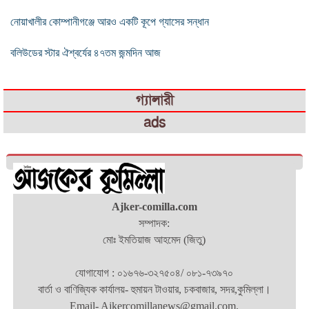
নোয়াখালীর কোম্পানীগঞ্জে আরও একটি কূপে গ্যাসের সন্ধান
বলিউডের স্টার ঐশ্বর্যের ৪৭তম জন্মদিন আজ
গ্যালারী
ads
Ajker-comilla.com
সম্পাদক:
মোঃ ইমতিয়াজ আহমেদ (জিতু)
যোগাযোগ : ০১৬৭৬-৩২৭৫০৪/ ০৮১-৭৩৯৭০
বার্তা ও বাণিজ্যিক কার্যালয়- হুমায়ন টাওয়ার, চকবাজার, সদর,কুমিল্লা।
Email- Ajkercomillanews@gmail.com.