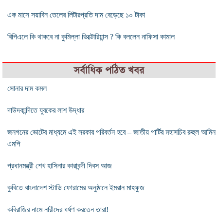
এক মাসে সয়াবিন তেলের লিটারপ্রতি দাম বেড়েছে ১০ টাকা
বিপিএলে কি থাকবে না কুমিল্লা ভিক্টোরিয়ান্স ? কি বললেন নাফিসা কামাল
সর্বাধিক পঠিত খবর
সোনার দাম কমল
দাউদকান্দিতে যুবকের লাশ উদ্ধার
জনগনের ভোটের মাধ্যমে এই সরকার পরিবর্তন হবে – জাতীয় পার্টির মহাসচিব রুহুল আমিন
এমপি
প্রধানমন্ত্রী শেখ হাসিনার কারাবন্দী দিবস আজ
কুবিতে বাংলাদেশ স্টাডি ফোরামের অনুষ্ঠানে ইমরান মাহফুজ
কবিরাজির নামে নারীদের ধর্ষণ করতেন তারা!