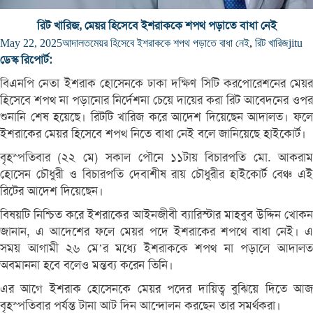
রিট খারিজ, মেয়র হিসেবে ইশরাককে শপথ পড়াতে বাধা নেই
May 22, 2025
আদালত
মেয়র হিসেবে ইশরাককে শপথ পড়াতে বাধা নেই
,
রিট খারিজ
jitu
ডেস্ক রিপোর্ট:
বিএনপি নেতা ইশরাক হোসেনকে ঢাকা দক্ষিণ সিটি করপোরেশনের মেয়র
হিসেবে শপথ না পড়ানোর নির্দেশনা চেয়ে দায়ের করা রিট আবেদনের ওপর
শুনানি শেষ হয়েছে। রিটটি খারিজ করে আদেশ দিয়েছেন আদালত। ফলে
ইশরাকের মেয়র হিসেবে শপথ নিতে বাধা নেই বলে জানিয়েছে হাইকোর্ট।
বৃহস্পতিবার (২২ মে) সকাল পৌনে ১১টায় বিচারপতি মো. আকরাম
হোসেন চৌধুরী ও বিচারপতি দেবাশীষ রায় চৌধুরীর হাইকোর্ট বেঞ্চ এই
রিটের আদেশ দিয়েছেন।
বিষয়টি নিশ্চিত করে ইশরাকের আইনজীবী ব্যারিস্টার মাহবুব উদ্দিন খোকন
জানান, এ আদেশের ফলে মেয়র পদে ইশরাকের শপথে বাধা নেই। এ
সময় আগামী ২৬ মে’র মধ্যে ইশরাককে শপথ না পড়ালে আদালত
অবমাননা হবে বলেও মন্তব্য করেন তিনি।
এর আগে ইশরাক হোসেনকে মেয়র পদের দায়িত্ব বুঝিয়ে দিতে আজ
বৃহস্পতিবার পর্যন্ত টানা আট দিন আন্দোলন করছেন তার সমর্থকরা।