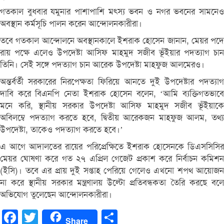
গতকাল বুধবার যমুনার পাশাপাশি মৎস্য ভবন ও নগর ভবনের সামনেও
অবস্থান কর্মসূচি পালন করেন আন্দোলনকারীরা।
তবে গতকাল আন্দোলনে অবস্থানকালে ইশরাক হোসেন জানান, মেয়র পদে
রায় পক্ষে এলেও উপদেষ্টা আসিফ মাহমুদ সজীব ভূঁইয়ার পদত্যাগ চান
তিনি। সেই সঙ্গে পদত্যাগ চান আরেক উপদেষ্টা মাহফুজ আলমেরও।
অন্তর্বর্তী সরকারের নিরপেক্ষতা ফিরিয়ে আনতে দুই উপদেষ্টার পদত্যাগ
দাবি করে বিএনপি নেতা ইশরাক হোসেন বলেন, ‘আমি ব্যক্তিগতভাবে
মনে করি, স্থানীয় সরকার উপদেষ্টা আসিফ মাহমুদ সজীব ভূঁইয়াকে
অবিলম্বে পদত্যাগ করতে হবে, দ্বিতীয় আরেকজন মাহফুজ আলম, তথ্য
উপদেষ্টা, তাকেও পদত্যাগ করতে হবে।’
এ আগে আদালতের রায়ের পরিপ্রেক্ষিতে ইশরাক হোসেনকে ডিএসসিসির
মেয়র ঘোষণা করে গত ২৭ এপ্রিল গেজেট প্রকাশ করে নির্বাচন কমিশন
(ইসি)। তবে এর প্রায় দুই সপ্তাহ পেরিয়ে গেলেও এখনো শপথ আয়োজন
না করে স্থানীয় সরকার মন্ত্রণালয় উল্টো প্রতিবন্ধকতা তৈরি করছে বলে
অভিযোগ তুলেছেন আন্দোলনকারীরা।
Facebook
Twitter
Share
Share