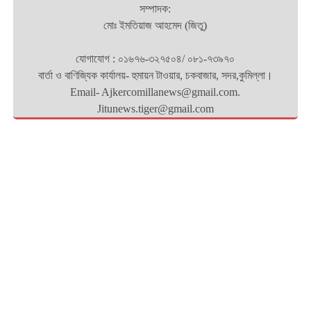
সম্পাদক:
মোঃ ইমতিয়াজ আহমেদ (জিতু)
যোগাযোগ : ০১৬৭৬-৩২৭৫০৪/ ০৮১-৭৩৯৭০
বার্তা ও বাণিজ্যিক কার্যালয়- হুমায়ন টাওয়ার, চকবাজার, সদর,কুমিল্লা।
Email- Ajkercomillanews@gmail.com.
Jitunews.tiger@gmail.com