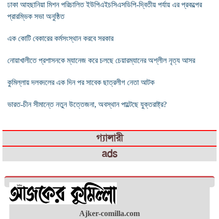
ঢাকা আহছানিয়া মিশন পরিচালিত ইউপিএইচসিএসডিপি-দ্বিতীয় পর্যায় এর প্রকল্পের
প্রারম্ভিক সভা অনুষ্ঠিত
এক কোটি বেকারের কর্মসংস্থান করবে সরকার
নোয়াখালীতে প্রশাসনকে ম্যানেজ করে চলছে চেয়ারম্যানের অশ্লীল নৃত্য আসর
কুমিল্লায় দলবদলের এক দিন পর সাবেক ছাত্রলীগ নেতা আটক
ভারত-চীন সীমান্তে নতুন উত্তেজনা, অবস্থান পাল্টেছে যুক্তরাষ্ট্র?
গ্যালারী
ads
Ajker-comilla.com