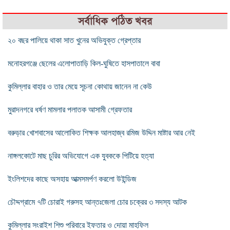
সর্বাধিক পঠিত খবর
২০ বছর পালিয়ে থাকা সাত খুনের অভিযুক্ত গ্রেপ্তার
মনোহরগঞ্জে ছেলের এলোপাতাড়ি কিল-ঘুষিতে হাসপাতালে বাবা
কুমিল্লার বাহার ও তার মেয়ে সূচনা কোথায় জানেন না কেউ
মুরাদনগরে ধর্ষণ মামলার পলাতক আসামী গ্রেফতার
বরুড়ার খোশবাসের আলোকিত শিক্ষক আলহাজ্ব রমিজ উদ্দিন মাষ্টার আর নেই
নাঙ্গলকোটে মাছ চুরির অভিযোগে এক যুবককে পিটিয়ে হত্যা
ইংলিশদের কাছে অসহায় আত্মসমর্পণ করলো উইন্ডিজ
চৌদ্দগ্রামে ৭টি চোরাই গরুসহ আন্তঃজেলা চোর চক্রের ৩ সদস্য আটক
কুমিল্লার সংরাইশ শিশু পরিবারে ইফতার ও দোয়া মাহফিল