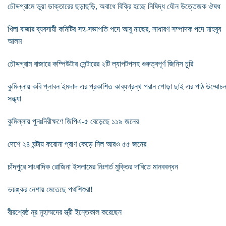
চৌদ্দগ্রামে ভুয়া ডাক্তারের ছড়াছড়ি, অবাধে বিক্রি হচ্ছে নিষিদ্ধ যৌন উত্তেজক ঔষধ
খিলা বাজার ব্যবসায়ী কমিটির সহ-সভাপতি পদে আবু নাছের, সাধারণ সম্পাদক পদে মাহবুব
আলম
চৌদ্দগ্রাম বাজারে কম্পিউটার সেন্টারের ২টি ল্যাপটপসহ গুরুত্বপূর্ণ জিনিস চুরি
কুমিল্লায় কবি প্লাবন ইমদাদ এর প্রকাশিত কাব্যগ্রন্থ পরান পোড়া ছাই এর পাঠ উম্মোচ
সন্ধ্যা
কুমিল্লায় পুনঃনিরীক্ষণে জিপিএ-৫ বেড়েছে ১১৯ জনের
দেশে ২৪ ঘন্টায় করোনা প্রাণ কেড়ে নিল আরও ৫৫ জনের
চাঁদপুরে সাংবাদিক রোজিনা ইসলামের নিঃশর্ত মুক্তির দাবিতে মানববন্ধন
ভয়ঙ্কর নেশায় মেতেছে পথশিশুরা!
বীরশ্রেষ্ঠ নূর মুহাম্মদের স্ত্রী ইন্তেকাল করেছেন