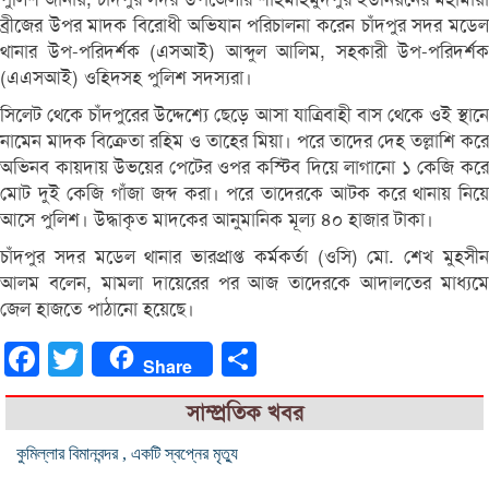
ব্রীজের উপর মাদক বিরোধী অভিযান পরিচালনা করেন চাঁদপুর সদর মডেল
থানার উপ-পরিদর্শক (এসআই) আব্দুল আলিম, সহকারী উপ-পরিদর্শক
(এএসআই) ওহিদসহ পুলিশ সদস্যরা।
সিলেট থেকে চাঁদপুরের উদ্দেশ্যে ছেড়ে আসা যাত্রিবাহী বাস থেকে ওই স্থানে
নামেন মাদক বিক্রেতা রহিম ও তাহের মিয়া। পরে তাদের দেহ তল্লাশি করে
অভিনব কায়দায় উভয়ের পেটের ওপর কস্টিব দিয়ে লাগানো ১ কেজি করে
মোট দুই কেজি গাঁজা জব্দ করা। পরে তাদেরকে আটক করে থানায় নিয়ে
আসে পুলিশ। উদ্ধাকৃত মাদকের আনুমানিক মূল্য ৪০ হাজার টাকা।
চাঁদপুর সদর মডেল থানার ভারপ্রাপ্ত কর্মকর্তা (ওসি) মো. শেখ মুহসীন
আলম বলেন, মামলা দায়েরের পর আজ তাদেরকে আদালতের মাধ্যমে
জেল হাজতে পাঠানো হয়েছে।
Facebook
Twitter
Share
Share
সাম্প্রতিক খবর
কুমিল্লার বিমানবন্দর , একটি স্বপ্নের মৃত্যু