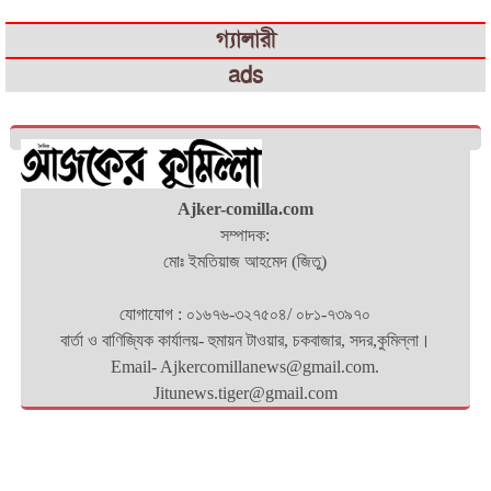
গ্যালারী
ads
Ajker-comilla.com
সম্পাদক:
মোঃ ইমতিয়াজ আহমেদ (জিতু)
যোগাযোগ : ০১৬৭৬-৩২৭৫০৪/ ০৮১-৭৩৯৭০
বার্তা ও বাণিজ্যিক কার্যালয়- হুমায়ন টাওয়ার, চকবাজার, সদর,কুমিল্লা।
Email- Ajkercomillanews@gmail.com.
Jitunews.tiger@gmail.com