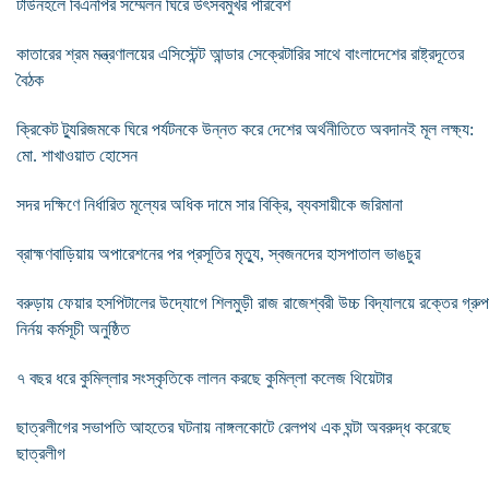
টাউনহলে বিএনপির সম্মেলন ঘিরে উৎসবমুখর পরিবেশ
কাতারের শ্রম মন্ত্রণালয়ের এসিস্টেন্ট আন্ডার সেক্রেটারির সাথে বাংলাদেশের রাষ্ট্রদূতের
বৈঠক
ক্রিকেট ট্যুরিজমকে ঘিরে পর্যটনকে উন্নত করে দেশের অর্থনীতিতে অবদানই মূল লক্ষ্য:
মো. শাখাওয়াত হোসেন
সদর দক্ষিণে নির্ধারিত মূল্যের অধিক দামে সার বিক্রি, ব্যবসায়ীকে জরিমানা
ব্রাহ্মণবাড়িয়ায় অপারেশনের পর প্রসূতির মৃত্যু, স্বজনদের হাসপাতাল ভাঙচুর
বরুড়ায় ফেয়ার হসপিটালের উদ্যোগে শিলমুড়ী রাজ রাজেশ্বরী উচ্চ বিদ্যালয়ে রক্তের গ্রুপ
নির্নয় কর্মসূচী অনুষ্ঠিত
৭ বছর ধরে কুমিল্লার সংস্কৃতিকে লালন করছে কুমিল্লা কলেজ থিয়েটার
ছাত্রলীগের সভাপতি আহতের ঘটনায় নাঙ্গলকোটে রেলপথ এক ঘন্টা অবরুদ্ধ করেছে
ছাত্রলীগ