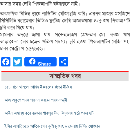
আসার সময় দেখি পিকআপটি ঘটনাস্থলে নাই।
তাৎক্ষণিক বিভিন্ন স্থানে গাড়িটির খোঁজাখুজি করি। এরপর মাজার মসজিদে
সিসিটিভি ক্যামেরার ভিডিও ফুটেজ দেখি অজ্ঞাতনামা ৪/৫ জন পিকআপটি
চুরি করে নিয়ে যায়।
মামলার তদন্তে জানা যায়, সন্দেহভাজন গ্রেফতার মো: রুস্তম খান
আন্ত:জেলা চোর চক্রের সক্রিয় সদস্য। চুরি হওয়া পিকআপটির রেজি: নং-
ঢাকা মেট্রো-ন-১৫৭৬৫৬।
Facebook
Twitter
Share
Share
সাম্প্রতিক খবর
১৫৮ রানে থামলো তামিম ইকবালের ঝড়ো ইনিংস
আজ একুশে পদক প্রদান করবেন প্রধানমন্ত্রী
আইন অমান্য করে বরুড়ার শাকপুর উচ্চ বিদ্যালয় মাঠে গরুর হাট
ইসির আপত্তিতে আটকে গেল কুমিল্লাসহ ৯ জেলায় ডিসির যোগদান