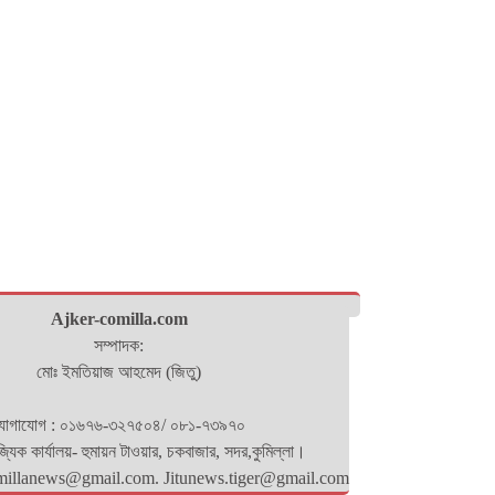
Ajker-comilla.com
সম্পাদক:
মোঃ ইমতিয়াজ আহমেদ (জিতু)
োগাযোগ : ০১৬৭৬-৩২৭৫০৪/ ০৮১-৭৩৯৭০
িজ্যিক কার্যালয়- হুমায়ন টাওয়ার, চকবাজার, সদর,কুমিল্লা।
millanews@gmail.com. Jitunews.tiger@gmail.com