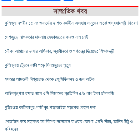
সাম্প্রতিক খবর
কুমিল্লা নগরীর ১৫ নং ওয়ার্ডের ২ শত কর্মহীন অসহায় মানুষের মাঝে খাদ্যসামগ্রী বিতরণ
দেশজুড়ে নাশকতার মামলায় হেফাজতের কারও নাম নেই
নৌকা আমাদের ভাষার অধিকার, স্বাধীনতা ও গণতন্ত্র দিয়েছে: শিক্ষামন্ত্রী
কুমিল্লায় ট্রেনে কাটা পড়ে দিনমজুরের মৃত্যু
সদরের আমতলী বিশ্বরোড থেকে ফেন্সিডিলসহ ৩ জন আটক
আইনশৃঙ্খলা রক্ষার নামে ওসি মিজানের প্রতিদিন ৫/৬ লাখ টাকা চাঁদাবাজি
বুড়িচংয়ে কালিকাপুর-গাজীপুর-খাড়াতাইয়া সড়কের বেহাল দশা
শোডাউন করে মহানগর আ’লীগের সম্মেলনে যাওয়ার ঘোষণা এমপি সীমা, তানিম মিঠু ও
কবিরদের