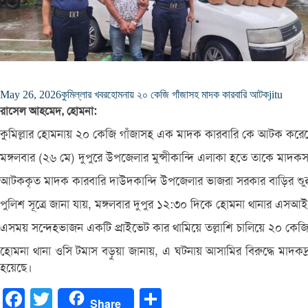
May 26, 2026
কুমিল্লার খবর
হোমনায় ২০ কেজি গাঁজাসহ মাদক কারবারি আটক
jitu
রাসেল আহমেদ, হোমনা:
​কুমিল্লার হোমনায় ২০ কেজি গাঁজাসহ এক মাদক কারবারি কে আটক করেছ
মঙ্গলবার (২৬ মে) দুপুরে উপজেলার মুন্সীকান্দি এলাকা হতে তাকে মা
​আটককৃত মাদক কারবারি দাউদকান্দি উপজেলার ভাজরা সরকার বাড়ির শুক্
​পুলিশ সূত্রে জানা যায়, মঙ্গলবার দুপুর ১২:৩০ দিকে হোমনা থানার 
এসময় সন্দেহভাজন একটি প্রাইভেট কার থামিয়ে তল্লাশি চালিয়ে ২০ কেজি গ
​হোমনা থানা ওসি টমাস বড়ুয়া জানায়, এ ঘটনায় আসামির বিরুদ্ধে মাদকদ্
হয়েছে।
Facebook
Twitter
Share
Share