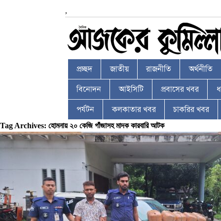
,
প্রচ্ছদ
জাতীয়
রাজনীতি
অর্থনীতি
বিনোদন
আইসিটি
প্রবাসের খবর
ধর
পর্যটন
কলকাতার খবর
চাকরির খবর
Tag Archives: হোমনায় ২০ কেজি গাঁজাসহ মাদক কারবারি আটক