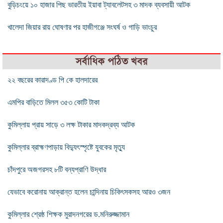
বুড়িচংয়ে ১০ হাজার পিছ ভারতীয় ইয়াবা ট্যাবলেটসহ ৩ মাদক ব্যবসায়ী আটক
খালেদা জিয়ার রায় ঘোষণার পর হাজীগঞ্জে সংঘর্ষ ও গাড়ি ভাংচুর
সর্বাধিক পঠিত খবর
২২ বছরের কারাদণ্ড পি কে হালদারের
এমপির বাড়িতে মিলল ৩৫৩ কোটি টাকা
কুমিল্লায় প্রায় সাড়ে ৩ লক্ষ টাকার মাদকদ্রব্য আটক
কুমিল্লার ব্রাহ্মণপাড়ায় বিদ্যুৎস্পৃষ্টে যুবকের মৃত্যু
চাঁদপুরে অজগরসহ ৮টি বন্যপ্রাণি উদ্ধার
যেভাবে করোনায় আক্রান্ত হলেন চান্দিনায় চিকিৎসকসহ আরও ৩জন
কুমিল্লার শ্রেষ্ঠ শিক্ষক মুরাদনগরের ড.মনিরুজ্জামান