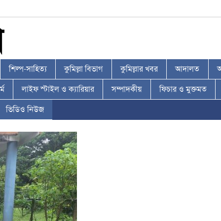
শিল্প-সাহিত্য
কুমিল্লা বিভাগ
কুমিল্লার খবর
আদালত
আ
্ম
লাইফ স্টাইল ও ক্যারিয়ার
সম্পাদকীয়
ফিচার ও মুক্তমত
ভিডিও নিউজ