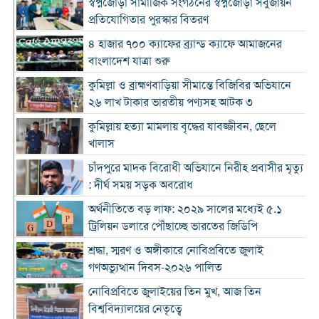
স্বপ্নজোড়া সামাজিক সংগঠনের স্বপ্নজোড়া সবুজায়ন
প্রতিযোগিতার পুরস্কার বিতরণ
৪ হাজার ৭০০ ক্যাফের ব্র্যান্ড ক্যাফে আমাজনের
বাংলাদেশ যাত্রা শুরু
কুমিল্লা ও ব্রাহ্মণবাড়িয়া সীমান্তে বিজিবির অভিযানে
২৬ লাখ টাকার ভারতীয় পণ্যসহ আটক ৩
কুমিল্লায় হত্যা মামলায় বৃদ্ধের যাবজ্জীবন, ছেলে
খালাস
চাঁদপুরে মাদক বিরোধী অভিযানে নিরীহ প্রবাসীর মৃত্যু
: দীর্ঘ সময় সড়ক অবরোধ
অর্থনীতিতে বড় লাফ: ২০২৯ সালের মধ্যেই ৫.১
ট্রিলিয়ন ডলারে পৌঁছাচ্ছে ভারতের জিডিপি
শ্রদ্ধা, স্মরণ ও অঙ্গীকারে নোবিপ্রবিতে জুলাই
গণঅভ্যুত্থান দিবস-২০২৬ পালিত
নোবিপ্রবিতে জুলাইয়ের তিন মুখ, আজ তিন
বিশ্ববিদ্যালয়ের নেতৃত্বে