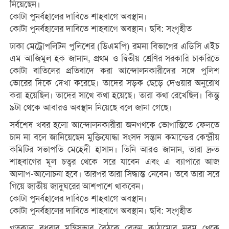
নিয়েছেন।
কোটা পুনর্বহালের দাবিতে শাহবাগে অবস্থান।
কোটা পুনর্বহালের দাবিতে শাহবাগে অবস্থান। ছবি: সংগৃহীত
ঢাকা মেট্রোপলিটন পুলিশের (ডিএমপি) রমনা বিভাগের এডিসি এইচ
এম আজিমুল হক জানান, প্রথম ও দ্বিতীয় শ্রেণির সরকারি চাকরিতে
কোটা বাতিলের প্রতিবাদে করা আন্দোলনকারীদের সঙ্গে পুলিশ
ভােরের দিকে দেখা করেছে। তাদের সড়ক ছেড়ে দেওয়ার অনুরোধ
করা হয়েছিল। তাদের সাথে কথা হয়েছে। তারা কথা রেখেছিল। কিন্তু
৯টা থেকে আবারও অবস্থান নিয়েছে বলে জানা গেছে।
সর্বশেষ খবর হলো আন্দোলনকারীরা জনগণকে ভোগান্তিতে ফেলতে
চান না বলে জানিয়েছেন মুক্তিযোদ্ধা সংসদ সন্তান কমান্ডের কেন্দ্রীয়
কমিটির সভাপতি মেহেদী হাসান। তিনি আরও জানান, তারা দ্রুত
শাহবাগের মূল চত্বর থেকে সরে যাবেন এবং এ ব্যাপারে আজ
আলাপ-আলোচনা হবে। তারপর তারা সিদ্ধান্ত নেবেন। তবে তারা সরে
গিয়ে জাতীয় জাদুঘরের আশপাশে থাকবেন।
কোটা পুনর্বহালের দাবিতে শাহবাগে অবস্থান।
কোটা পুনর্বহালের দাবিতে শাহবাগে অবস্থান। ছবি: সংগৃহীত
গতকাল বুধবার মন্ত্রিসভার বৈঠকে বেতন কাঠামোর নবম থেকে