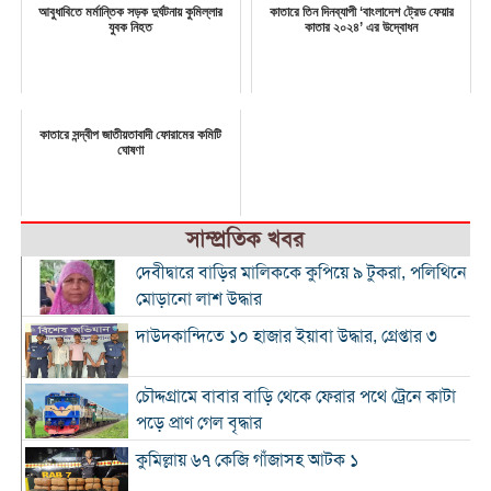
আবুধাবিতে মর্মান্তিক সড়ক দুর্ঘটনায় কুমিল্লার
কাতারে তিন দিনব্যাপী ‘বাংলাদেশ ট্রেড ফেয়ার
যুবক নিহত
কাতার ২০২৪’ এর উদ্বোধন
কাতারে সন্দ্বীপ জাতীয়তাবাদী ফোরামের কমিটি
ঘোষণা
সাম্প্রতিক খবর
দেবীদ্বারে বাড়ির মালিককে কুপিয়ে ৯ টুকরা, পলিথিনে
মোড়ানো লাশ উদ্ধার
দাউদকান্দিতে ১০ হাজার ইয়াবা উদ্ধার, গ্রেপ্তার ৩
চৌদ্দগ্রামে বাবার বাড়ি থেকে ফেরার পথে ট্রেনে কাটা
পড়ে প্রাণ গেল বৃদ্ধার
কুমিল্লায় ৬৭ কেজি গাঁজাসহ আটক ১