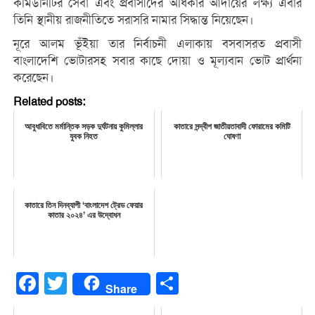
কমিউনিটির সেবা এবং প্রবাসীদের অধিকার আদায়ের লক্ষ্য এবার
তিনি স্থানীয় রাজনীতিতে সরাসরি নামার সিদ্ধান্ত নিয়েছেন।
নূরে আলম ভূঁইয়া তার নির্বাচনী এলাকায় বসবাসরত প্রবাসী
বাংলাদেশি ভোটারসহ সবার কাছে দোয়া ও মূল্যবান ভোট প্রার্থনা
করেছেন।
Related posts:
আবুধাবিতে মর্মান্তিক সড়ক দুর্ঘটনায় কুমিল্লার
কাতারে সন্দ্বীপ জাতীয়তাবাদী ফোরামের কমিটি
যুবক নিহত
ঘোষণা
কাতারে তিন দিনব্যাপী ‘বাংলাদেশ ট্রেড ফেয়ার
কাতার ২০২৪’ এর উদ্বোধন
Facebook
Twitter
Share
Share