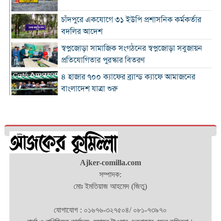
চাঁদপুরে একযোগে ৩১ ইউপি প্রশাসনিক কর্মকর্তার
বদলির আদেশ
স্বপ্নজোড়া সামাজিক সংগঠনের স্বপ্নজোড়া সবুজায়ন
প্রতিযোগিতার পুরস্কার বিতরণ
৪ হাজার ৭০০ ক্যাফের ব্র্যান্ড ক্যাফে আমাজনের
বাংলাদেশ যাত্রা শুরু
কুমিল্লা ও ব্রাহ্মণবাড়িয়া সীমান্তে বিজিবির অভিযানে
২৬ লাখ টাকার ভারতীয় পণ্যসহ আটক ৩
কুমিল্লায় হত্যা মামলায় বৃদ্ধের যাবজ্জীবন, ছেলে
খালাস
চাঁদপুরে মাদক বিরোধী অভিযানে নিরীহ প্রবাসীর মৃত্যু
Ajker-comilla.com
: দীর্ঘ সময় সড়ক অবরোধ
সম্পাদক:
মোঃ ইমতিয়াজ আহমেদ (জিতু)
অর্থনীতিতে বড় লাফ: ২০২৯ সালের মধ্যেই ৫.১
ট্রিলিয়ন ডলারে পৌঁছাচ্ছে ভারতের জিডিপি
যোগাযোগ : ০১৬৭৬-৩২৭৫০৪/ ০৮১-৭৩৯৭০
শ্রদ্ধা, স্মরণ ও অঙ্গীকারে নোবিপ্রবিতে জুলাই