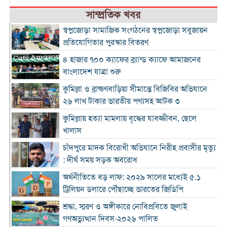
সাম্প্রতিক খবর
স্বপ্নজোড়া সামাজিক সংগঠনের স্বপ্নজোড়া সবুজায়ন
প্রতিযোগিতার পুরস্কার বিতরণ
৪ হাজার ৭০০ ক্যাফের ব্র্যান্ড ক্যাফে আমাজনের
বাংলাদেশ যাত্রা শুরু
কুমিল্লা ও ব্রাহ্মণবাড়িয়া সীমান্তে বিজিবির অভিযানে
২৬ লাখ টাকার ভারতীয় পণ্যসহ আটক ৩
কুমিল্লায় হত্যা মামলায় বৃদ্ধের যাবজ্জীবন, ছেলে
খালাস
চাঁদপুরে মাদক বিরোধী অভিযানে নিরীহ প্রবাসীর মৃত্যু
: দীর্ঘ সময় সড়ক অবরোধ
অর্থনীতিতে বড় লাফ: ২০২৯ সালের মধ্যেই ৫.১
ট্রিলিয়ন ডলারে পৌঁছাচ্ছে ভারতের জিডিপি
শ্রদ্ধা, স্মরণ ও অঙ্গীকারে নোবিপ্রবিতে জুলাই
গণঅভ্যুত্থান দিবস-২০২৬ পালিত