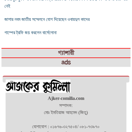
নেই
জাপার নবম জাতীয় সম্মেলনে যোগ দিয়েছেন ওবায়দুল কাদের
গাম্পের ট্রফি জয় করলেন বার্সেলোনা
গ্যালারী
ads
Ajker-comilla.com
সম্পাদক:
মোঃ ইমতিয়াজ আহমেদ (জিতু)
যোগাযোগ : ০১৬৭৬-৩২৭৫০৪/ ০৮১-৭৩৯৭০