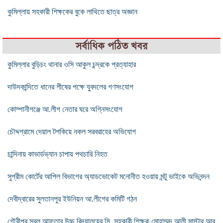
কুমিল্লায় সহকারী শিক্ষকের বুকে লাথিতে ছাত্র অজ্ঞান
সর্বাধিক পঠিত খবর
কুমিল্লার বুড়িচং থানার ওসি আকুল চন্দ্রকে প্রত্যাহার
দাউদকান্দিতে ধানের শীষের পক্ষে যুবদলের গণসংযোগ
কোম্পানীগঞ্জে আ.লীগ নেতার ঘরে অগ্নিসংযোগ
চৌদ্দগ্রামে দেয়াল টপকিয়ে নকল সরবরাহের অভিযোগ
চান্দিনায় কাভার্ডভ্যান চাপায় পথচারি নিহত
সুপ্রীম কোর্টের আপিল বিভাগের অ্যাডভোকেট মনোনীত হওয়ায় মন্টু ভাইকে অভিনন্দন
দেবীদ্বারের সুলতানপুর ইউনিয়ন আ.লীগের কমিটি গঠন
গৌরীপুর সুবল আফতাব উচ্চ বিদ্যালয়ের সি. সহকারী শিক্ষক মোহাম্মদ আলী মাস্টার আর