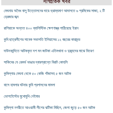
সাম্প্রতিক খবর
মেঘনায় অবৈধ বালু উত্তোলনের দায়ে ভ্রাম্যমাণ আদালতে ৬ শ্রমিকের সাজা, ২ টি
ড্রেজার জব্দ
রাশিয়াকে অন্তত ৪০০ ব্যালিস্টিক ক্ষেপণাস্ত্র পাঠিয়েছে ইরান
কুবি ছাত্রলীগের সাবেক সভাপতি ইলিয়াসের ১২ বছরের কারাদন্ড
দাউদকান্দিতে আটককৃত দশ মন জাটকা এতিমখানা ও দুস্থ্যদের মাঝে বিতরণ
সাকিবের যে রেকর্ড ভাঙার দ্বারপ্রান্তে বিরাট কোহলি
কুমিল্লার মেঘনা থেকে ৫০ কেজি গাঁজাসহ ৫ জন আটক
বাসে হামলার ঘটনায় কুবি প্রশাসনের মামলা
ডোপটেস্টের মুখোমুখি নেইমার
কুমিল্লা নগরীতে আওয়ামী লীগের ঝটিকা মিছিল, জেলা জুড়ে ৫০ জন আটক