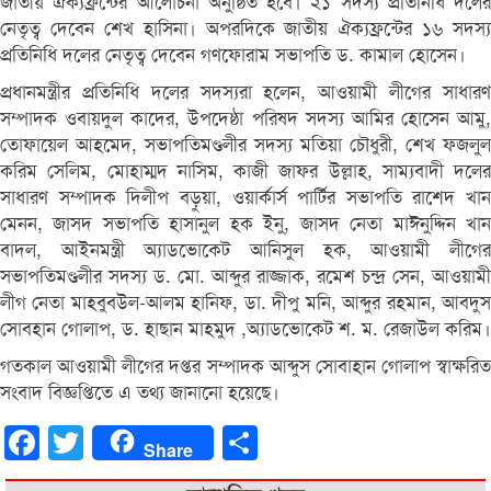
জাতীয় ঐক্যফ্রন্টের আলোচনা অনুষ্ঠিত হবে। ২১ সদস্য প্রতিনিধি দলের
নেতৃত্ব দেবেন শেখ হাসিনা। অপরদিকে জাতীয় ঐক্যফ্রন্টের ১৬ সদস্য
প্রতিনিধি দলের নেতৃত্ব দেবেন গণফোরাম সভাপতি ড. কামাল হোসেন।
প্রধানমন্ত্রীর প্রতিনিধি দলের সদস্যরা হলেন, আওয়ামী লীগের সাধারণ
সম্পাদক ওবায়দুল কাদের, উপদেষ্ঠা পরিষদ সদস্য আমির হোসেন আমু,
তোফায়েল আহমেদ, সভাপতিমণ্ডলীর সদস্য মতিয়া চৌধুরী, শেখ ফজলুল
করিম সেলিম, মোহাম্মদ নাসিম, কাজী জাফর উল্লাহ, সাম্যবাদী দলের
সাধারণ সম্পাদক দিলীপ বড়ুয়া, ওয়ার্কার্স পার্টির সভাপতি রাশেদ খান
মেনন, জাসদ সভাপতি হাসানুল হক ইনু, জাসদ নেতা মাঈনুদ্দিন খান
বাদল, আইনমন্ত্রী অ্যাডভোকেট আনিসুল হক, আওয়ামী লীগের
সভাপতিমণ্ডলীর সদস্য ড. মো. আব্দুর রাজ্জাক, রমেশ চন্দ্র সেন, আওয়ামী
লীগ নেতা মাহবুবউল-আলম হানিফ, ডা. দীপু মনি, আব্দুর রহমান, আবদুস
সোবহান গোলাপ, ড. হাছান মাহমুদ ,অ্যাডভোকেট শ. ম. রেজাউল করিম।
গতকাল আওয়ামী লীগের দপ্তর সম্পাদক আব্দুস সোবাহান গোলাপ স্বাক্ষরিত
সংবাদ বিজ্ঞপ্তিতে এ তথ্য জানানো হয়েছে।
Facebook
Twitter
Share
Share