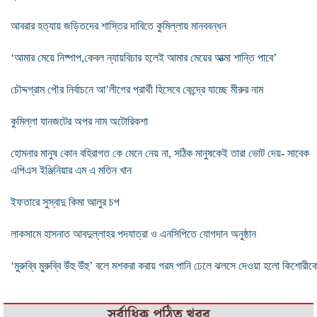
আবরার হত্যায় জড়িতদের শাস্তির দাবিতে কুমিল্লায় মানববন্ধন
‘আমার মেয়ে নিষ্পাপ,কেবল ন্যায়বিচার হলেই আমার মেয়ের আত্মা শান্তি পাবে’
চৌদ্দগ্রাম পৌর নির্বাচনে আ’লীগের প্রার্থী হিসেবে কেন্দ্রে যাচ্ছে মীরুর নাম
কুমিল্লা যানজটের অপর নাম অটোরিকশা
হোমনার মানুষ কোন বহিরাগত কে মেনে নেয় না, সঠিক মানুষকেই তারা ভোট দেয়- সাবেক
এপিএস ইঞ্জিনিয়ার এম এ মতিন খান
ইফতারে সুস্বাদু কিমা আলুর চপ
লাকসামে হাসনাত আবদুল্লাহর পদযাত্রা ও এনসিপিতে যোগদান অনুষ্ঠান
‘মুরুব্বি মুরুব্বি উঁহু উঁহু’ বলে মশকরা করায় গরম পানি ঢেলে ঝলসে দেওয়া হলো কিশোরীক
সর্বাধিক পঠিত খবর