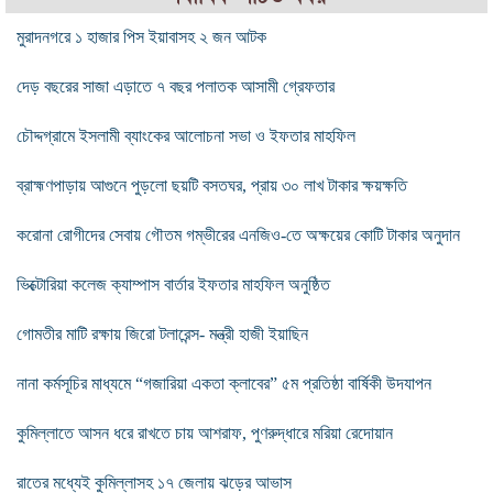
মুরাদনগরে ১ হাজার পিস ইয়াবাসহ ২ জন আটক
দেড় বছরের সাজা এড়াতে ৭ বছর পলাতক আসামী গ্রেফতার
চৌদ্দগ্রামে ইসলামী ব্যাংকের আলোচনা সভা ও ইফতার মাহফিল
ব্রাহ্মণপাড়ায় আগুনে পুড়লো ছয়টি বসতঘর, প্রায় ৩০ লাখ টাকার ক্ষয়ক্ষতি
করোনা রোগীদের সেবায় গৌতম গম্ভীরের এনজিও-তে অক্ষয়ের কোটি টাকার অনুদান
ভিক্টোরিয়া কলেজ ক্যাম্পাস বার্তার ইফতার মাহফিল অনুষ্ঠিত
গোমতীর মাটি রক্ষায় জিরো টলারেন্স- মন্ত্রী হাজী ইয়াছিন
নানা কর্মসূচির মাধ্যমে “গজারিয়া একতা ক্লাবের” ৫ম প্রতিষ্ঠা বার্ষিকী উদযাপন
কুমিল্লাতে আসন ধরে রাখতে চায় আশরাফ, পুণরুদ্ধারে মরিয়া রেদোয়ান
রাতের মধ্যেই কুমিল্লাসহ ১৭ জেলায় ঝড়ের আভাস