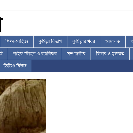
শিল্প-সাহিত্য
কুমিল্লা বিভাগ
কুমিল্লার খবর
আদালত
আ
্ম
লাইফ স্টাইল ও ক্যারিয়ার
সম্পাদকীয়
ফিচার ও মুক্তমত
ভিডিও নিউজ