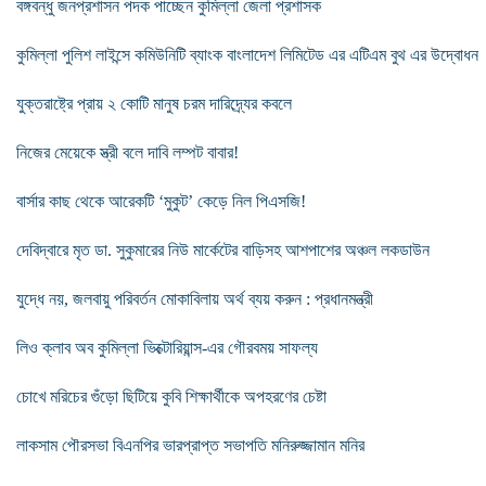
বঙ্গবন্ধু জনপ্রশাসন পদক পাচ্ছেন কুমিল্লা জেলা প্রশাসক
কুমিল্লা পুলিশ লাইন্সে কমিউনিটি ব্যাংক বাংলাদেশ লিমিটেড এর এটিএম বুথ এর উদ্বোধন
যুক্তরাষ্ট্রে প্রায় ২ কোটি মানুষ চরম দারিদ্র্যের কবলে
নিজের মেয়েকে স্ত্রী বলে দাবি লম্পট বাবার!
বার্সার কাছ থেকে আরেকটি ‘মুকুট’ কেড়ে নিল পিএসজি!
দেবিদ্বারে মৃত ডা. সুকুমারের নিউ মার্কেটের বাড়িসহ আশপাশের অঞ্চল লকডাউন
যুদ্ধে নয়, জলবায়ু পরিবর্তন মোকাবিলায় অর্থ ব্যয় করুন : প্রধানমন্ত্রী
লিও ক্লাব অব কুমিল্লা ভিক্টোরিয়ান্স-এর গৌরবময় সাফল্য
চোখে মরিচের গুঁড়ো ছিটিয়ে কুবি শিক্ষার্থীকে অপহরণের চেষ্টা
লাকসাম পৌরসভা বিএনপির ভারপ্রাপ্ত সভাপতি মনিরুজ্জামান মনির