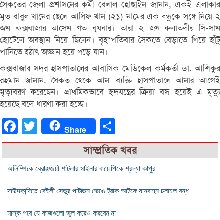
সৈকতের জেলা প্রশাসনের কর্মী বেলাল হোছাইন জানান, একই এলাকার
মৃত বাবুল খানের ছেলে আসিফ খান (২১) নামের এক বন্ধুকে সঙ্গে নিয়ে ২
জন কক্সবাজার আসেন গত বুধবার। তারা ২ জন কলাতলীর সি-সান
হোটেলে অবস্থান নিয়ে ছিলেন। বৃহস্পতিবার সৈকতে বেড়াতে গিয়ে হাঁটু
পানিতে হঠাৎ অজ্ঞান হয়ে পড়ে যান।
কক্সবাজার সদর হাসপাতালের আবাসিক মেডিকেল কর্মকর্তা ডা. আশিকুর
রহমান জানান, সৈকত থেকে আনা ব্যক্তি হাসপাতালে আনার আগেই
মৃত্যুবরণ করেছেন। প্রাথমিকভাবে হৃদযন্ত্রের ক্রিয়া বন্ধ হয়েই এ মৃত্যু
হয়েছে বলে ধারণা করা হচ্ছে।
Facebook
Twitter
Share
Share
সাম্প্রতিক খবর
অলিম্পিকে ব্রোঞ্জজয়ী শাটলার সাইনার বায়োপিকে শ্রদ্ধা কাপুর
দাউদকান্দিতে বেইলী সেতুর পাটাতন ভেঙে ট্রাক আটকে যানবাহন চলাচল বন্ধ
মাস্ক পরে যে কাজগুলো ভুল করেও করবেন না