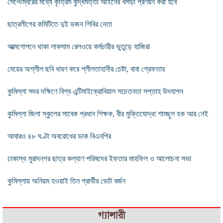
সেপ্টেম্বরের মধ্যে কৃত্রিম বুদ্ধিমত্তা আইনের খসড়া প্রণয়ন করা হবে
ছাত্রলীগের কমিটিতে দুই ডজন শিবির নেতা
আত্মগোপনে থাকা লাকসাম রেলওয়ে কর্মচারীর ভুতুড়ে হাজিরা
মেয়ের অশ্লীল ছবি ধারণ করে শ্লীলতাহানীর চেষ্টা, বাবা গ্রেফতার
কুমিল্লা সদর দক্ষিণে বিশ্ব এন্টিমাইক্রোবিয়াল সচেতনতা সপ্তাহ উদযাপন
কুমিল্লা জিলা স্কুলের সাবেক প্রধান শিক্ষক, বীর মুক্তিযোদ্ধা শামছুল হক আর নেই
আবারও ৪৮ ঘণ্টা অবরোধের ডাক বিএনপির
ঢাকাস্থ মুরাদনগর ছাত্র কল্যাণ পরিষদের ইফতার মাহফিল ও আলোচনা সভা
কুমিল্লায় অনিয়ম হওয়াই তিন প্রার্থীর ভোট বর্জন
গ্যালারী