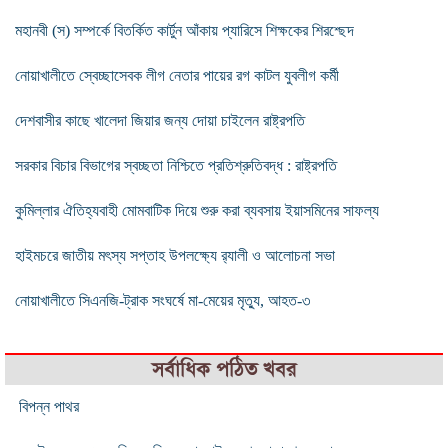
মহানবী (স) সম্পর্কে বিতর্কিত কার্টুন আঁকায় প্যারিসে শিক্ষকের শিরশ্ছেদ
নোয়াখালীতে স্বেচ্ছাসেবক লীগ নেতার পায়ের রগ কাটল যুবলীগ কর্মী
দেশবাসীর কাছে খালেদা জিয়ার জন্য দোয়া চাইলেন রাষ্ট্রপতি
সরকার বিচার বিভাগের স্বচ্ছতা নিশ্চিতে প্রতিশ্রুতিবদ্ধ : রাষ্ট্রপতি
কুমিল্লার ঐতিহ্যবাহী মোমবাটিক দিয়ে শুরু করা ব্যবসায় ইয়াসমিনের সাফল্য
হাইমচরে জাতীয় মৎস্য সপ্তাহ উপলক্ষ্যে র‌্যালী ও আলোচনা সভা
নোয়াখালীতে সিএনজি-ট্রাক সংঘর্ষে মা-মেয়ের মৃত্যু, আহত-৩
সর্বাধিক পঠিত খবর
বিপন্ন পাথর