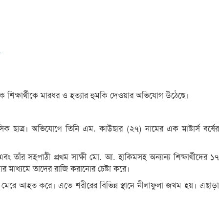
ে এক শিক্ষার্থীকে মারধর ও হত্যার হুমকি দেওয়ার অভিযোগ উঠেছে।
বাসিক ছাত্র। অভিযোগে তিনি এম. কাউছার (২৭) নামের এক মাষ্টার্স বর্ষের
াঁর সহপাঠী প্রথম সাক্ষী মো. আ. হাকিমসহ অন্যান্য শিক্ষার্থীদের ১৭
র মাধ্যমে তাদের রাজি করানোর চেষ্টা করে।
ি মেরে আহত করে। এতে শরীরের বিভিন্ন স্থানে নীলাফুলা জখম হয়। এছাড়া