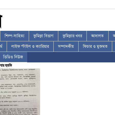
শিল্প-সাহিত্য
কুমিল্লা বিভাগ
কুমিল্লার খবর
আদালত
আ
্ম
লাইফ স্টাইল ও ক্যারিয়ার
সম্পাদকীয়
ফিচার ও মুক্তমত
ভিডিও নিউজ
যার হুমকি