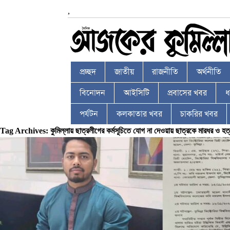
,
প্রচ্ছদ
জাতীয়
রাজনীতি
অর্থনীতি
বিনোদন
আইসিটি
প্রবাসের খবর
ধর
পর্যটন
কলকাতার খবর
চাকরির খবর
Tag Archives: কুমিল্লায় ছাত্রলীগের কর্মসূচিতে যোগ না দেওয়ায় ছাত্রকে মারধর ও হত্