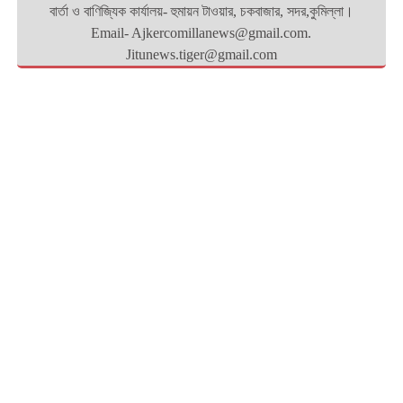
বার্তা ও বাণিজ্যিক কার্যালয়- হুমায়ন টাওয়ার, চকবাজার, সদর,কুমিল্লা।
Email- Ajkercomillanews@gmail.com.
Jitunews.tiger@gmail.com