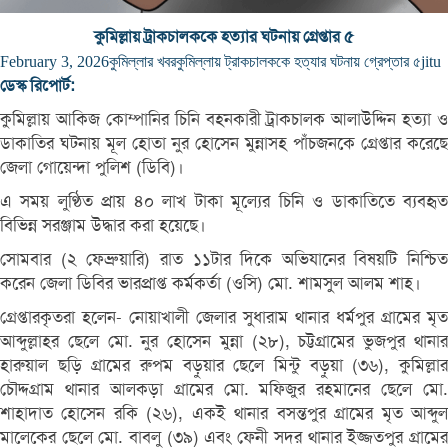
কুমিল্লায় ট্রাকচালককে হত্যার ঘটনায় গ্রেপ্তার ৫
February 3, 2026
কুমিল্লার খবর
কুমিল্লায় ট্রাকচালককে হত্যার ঘটনায় গ্রেপ্তার ৫
jitu
ডেস্ক রিপোর্ট:
কুমিল্লায় আকিজ কোম্পানির চিনি বহনকারী ট্রাকচালক আলাউদ্দিন হত্যা ও
ডাকাতির ঘটনায় মূল হোতা নুর হোসেন মুন্নাসহ পাঁচজনকে গ্রেপ্তার করেছে
জেলা গোয়েন্দা পুলিশ (ডিবি)।
এ সময় লুণ্ঠিত প্রায় ৪০ লাখ টাকা মূল্যের চিনি ও ডাকাতিতে ব্যবহৃত
বিভিন্ন সরঞ্জাম উদ্ধার করা হয়েছে।
সোমবার (২ ফেব্রুয়ারি) রাত ১১টার দিকে অভিযানের বিষয়টি নিশ্চিত
করেন জেলা ডিবির ভারপ্রাপ্ত কর্মকর্তা (ওসি) মো. শামসুল আলম শাহ।
গ্রেপ্তারকৃতরা হলেন- নোয়াখালী জেলার সুধারাম থানার ধর্মপুর গ্রামের মৃত
আব্দুল্লাহর ছেলে মো. নুর হোসেন মুন্না (২৮), চট্টগ্রামের ভুজপুর থানার
হারুয়াল ছড়ি গ্রামের রুপম বড়ুয়ার ছেলে মিন্টু বড়ুয়া (৩৬), কুমিল্লার
চৌদ্দগ্রাম থানার আলকড়া গ্রামের মো. মফিজুর রহমানের ছেলে মো.
শাহাদাত হোসেন রকি (২৬), একই থানার বসন্তপুর গ্রামের মৃত আব্দুল
মালেকের ছেলে মো. বাবলু (৩৯) এবং ফেনী সদর থানার ইজ্জতপুর গ্রামের