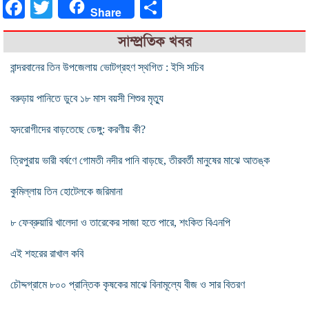
Facebook
Twitter
Share
Share
সাম্প্রতিক খবর
বান্দরবানের তিন উপজেলায় ভোটগ্রহণ স্থগিত : ইসি সচিব
বরুড়ায় পানিতে ডুবে ১৮ মাস বয়সী শিশুর মৃত্যু
হৃদরোগীদের বাড়তেছে ডেঙ্গু: করণীয় কী?
ত্রিপুরায় ভারী বর্ষণে গোমতী নদীর পানি বাড়ছে, তীরবর্তী মানুষের মাঝে আতঙ্ক
কুমিল্লায় তিন হোটেলকে জরিমানা
৮ ফেব্রুয়ারি খালেদা ও তারেকের সাজা হতে পারে, শংকিত বিএনপি
এই শহরের রাখাল কবি
চৌদ্দগ্রামে ৮০০ প্রান্তিক কৃষকের মাঝে বিনামূল্যে বীজ ও সার বিতরণ