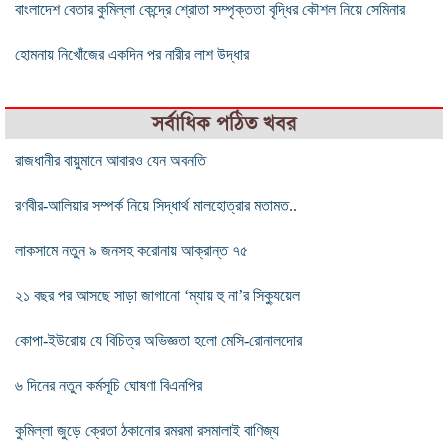
বাংলাদেশ বেতার কুমিল্লা কেন্দ্রে শ্রোতা সম্পৃক্ততা বৃদ্ধির কৌশল নিয়ে সেমিনার
হোমনায় নিখোঁজের একদিন পর নারীর লাশ উদ্ধার
সর্বাধিক পঠিত খবর
রাজধানীর বায়ুমানে আবারও যেন অবনতি
রণবীর-আলিয়ার সম্পর্ক নিয়ে সিদ্ধার্থ মালহোত্রার মতামত..
লাকসামে নতুন ৯ জনসহ করোনায় আক্রান্ত ৭৫
২১ বছর পর আসছে সাড়া জাগানো ‘ম্যায় হু না’র সিক্যুয়েল
কোপা-ইউরোয় যে বিচিত্র অভিজ্ঞতা হলো মেসি-রোনালদোর
৬ দিনের নতুন কর্মসূচি ঘোষণা বিএনপির
কুমিল্লা জুড়ে ক্রেতা ঠকানোর রমরমা রসমালাই বাণিজ্য