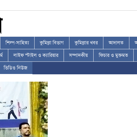
শিল্প-সাহিত্য
কুমিল্লা বিভাগ
কুমিল্লার খবর
আদালত
আ
্ম
লাইফ স্টাইল ও ক্যারিয়ার
সম্পাদকীয়
ফিচার ও মুক্তমত
ভিডিও নিউজ