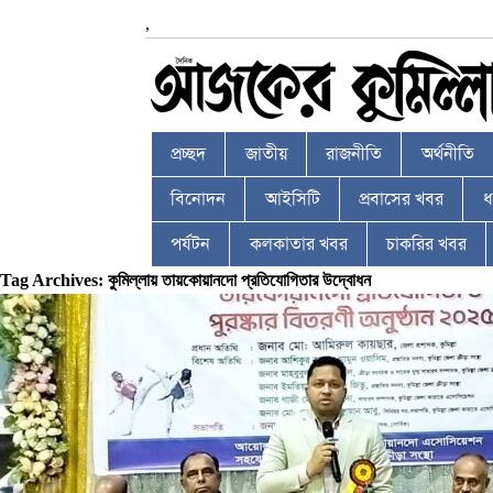
,
প্রচ্ছদ
জাতীয়
রাজনীতি
অর্থনীতি
বিনোদন
আইসিটি
প্রবাসের খবর
ধর
পর্যটন
কলকাতার খবর
চাকরির খবর
Tag Archives: কুমিল্লায় তায়কোয়ানদো প্রতিযোগিতার উদ্বোধন