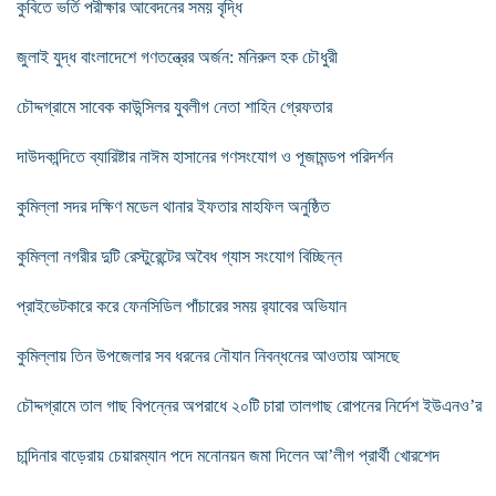
কুবিতে ভর্তি পরীক্ষার আবেদনের সময় বৃদ্ধি
জুলাই যুদ্ধ বাংলাদেশে গণতন্ত্রের অর্জন: মনিরুল হক চৌধুরী
চৌদ্দগ্রামে সাবেক কাউন্সিলর যুবলীগ নেতা শাহিন গ্রেফতার
দাউদকান্দিতে ব্যারিষ্টার নাঈম হাসানের গণসংযোগ ও পূজামন্ডপ পরিদর্শন
কুমিল্লা সদর দক্ষিণ মডেল থানার ইফতার মাহফিল অনুষ্ঠিত
কুমিল্লা নগরীর দুটি রেস্টুরেন্টের অবৈধ গ্যাস সংযোগ বিচ্ছিন্ন
প্রাইভেটকারে করে ফেনসিডিল পাঁচারের সময় র‌্যাবের অভিযান
কুমিল্লায় তিন উপজেলার সব ধরনের নৌযান নিবন্ধনের আওতায় আসছে
চৌদ্দগ্রামে তাল গাছ বিপন্নের অপরাধে ২০টি চারা তালগাছ রোপনের নির্দেশ ইউএনও’র
চান্দিনার বাড়েরায় চেয়ারম্যান পদে মনোনয়ন জমা দিলেন আ’লীগ প্রার্থী খোরশেদ