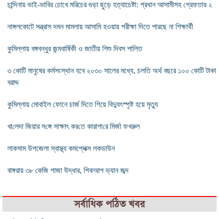
চান্দিনায় ভাই-ভাবির চোখে মরিচের গুড়া ছুড়ে হত্যাচেষ্টা: প্রধান আসামীসহ গ্রেফতার ২
নাঙ্গলকোটে সন্ত্রাস দমন মামলায় আসামি হওয়ায় পরীক্ষা দিতে পারছে না শিক্ষার্থী
কুমিল্লায় বঙ্গবন্ধুর জন্মবার্ষিকী ও জাতীয় শিশু দিবস পালিত
৩ কোটি মানুষের কর্মসংস্থান হবে ২০৩০ সালের মধ্যে, চলতি অর্থ বছরে ১০০ কোটি টাকা
বরাদ্দ
কুমিল্লায় মোবাইল ফোনে চার্জ দিতে গিয়ে বিদ্যুৎস্পৃষ্ট হয়ে মৃত্যু
খা‌লেদা জিয়ার স‌ঙ্গে সাক্ষাৎ কর‌তে কারাগা‌রে মির্জা ফখরুল
লাকসাম উপজেলা স্বাস্থ্য কমপ্লেক্স লকডাউন
বাঙ্গরায় ৩৮ কেজি গাজা উদ্ধার, পিকআপ ভ্যান জব্দ
সর্বাধিক পঠিত খবর