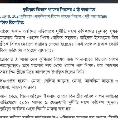
কুমিল্লায় তিতাস গ্যাসের পিয়নের ৩ স্ত্রী কারাগারে
July 8, 2024
কুমিল্লার খবর
কুমিল্লায় তিতাস গ্যাসের পিয়নের ৩ স্ত্রী কারাগারে
jitu
স্টাফ রিপোর্টার:
অবৈধ সম্পদ অর্জনের অভিযোগে দুর্নীতি দমন কমিশনের (দুদক) পৃথক
মামলায় তিতাস গ্যাসের পিয়ন (অফিস সহায়ক) জহিরুল ইসলামের তিন
স্ত্রীকে বিভিন্ন মেয়াদে কারাদণ্ড দেওয়া হয়েছে। একই সঙ্গে প্রায় এক কোটি
টাকা জরিমানা করেছেন আদালত।
রোববার এ সাজা দেন কুমিল্লার বিশেষ জজ আদালতের বিচারক বেগম
শামসুন্নাহার। তবে মামলার দায় থেকে খালাস পান পিয়ন। রায় ঘোষণার
সময় তিন স্ত্রীকে নিয়ে আদালতে উপস্থিত ছিলেন তিনি।
দণ্ডপ্রাপ্তরা হলেন– মোসা. সেলিনা আক্তার, মোসা. আকলিমা আক্তার ও
মোসা. আছমা আক্তার।
জানা গেছে, পিয়ন জহিরুল ইসলাম ও তার তিন স্ত্রীর অবৈধ সম্পদ অর্জনের
অভিযোগে ২০২১ সালের ৯ ফেব্রুয়ারি দুর্নীতি দমন কমিশন (দুদক)
কুমিল্লা কার্যালয় থেকে তিনটি মামলা করা হয়।
দুদক কুমিল্লা সমন্বিত কার্যালয়ের উপ-পরিচালক ফজলুল হক জানান, তিনটি