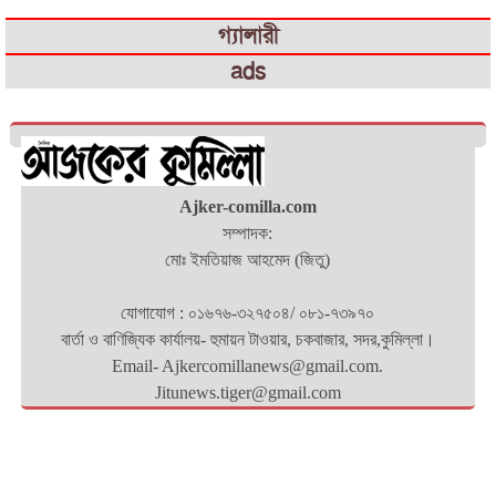
গ্যালারী
ads
Ajker-comilla.com
সম্পাদক:
মোঃ ইমতিয়াজ আহমেদ (জিতু)
যোগাযোগ : ০১৬৭৬-৩২৭৫০৪/ ০৮১-৭৩৯৭০
বার্তা ও বাণিজ্যিক কার্যালয়- হুমায়ন টাওয়ার, চকবাজার, সদর,কুমিল্লা।
Email- Ajkercomillanews@gmail.com.
Jitunews.tiger@gmail.com