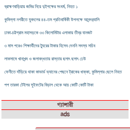
ব্রাহ্মণবাড়িয়ায় জমির নিয়ে দুইপক্ষের সংঘর্ষ, নিহত ১
কুমিল্লা নগরীতে যুবদলের ৪৪-তম প্রতিবার্ষিকী উপলক্ষে আনন্দর‌্যালি
ঢাকা-চট্টগ্রাম মহাসড়কে ৩৩ কিলোমিটার এলাকায় তীব্র যানজট
৩ মাস পরেও শিক্ষার্থীদের ট্যুরের টাকার হিসেব দেননি সদস্য সচিব
লাকসামে খানাখন্দ ও জলাবদ্ধতায় রাস্তায় ছলাৎ ছলাৎ ঢেউ
ফেনীতে দাঁড়িয়ে থাকা কাভার্ড ভ্যানের পেছনে ট্রাকের ধাক্কা, কুমিল্লার ছেলে নিহত
পপ তারকা টেইলর সুইফটের বিড়াল থেকে আয় কোটি কোটি টাকা
গ্যালারী
ads