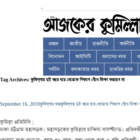
,
প্রচ্ছদ
জাতীয়
রাজনীতি
অর্থনীতি
বিনোদন
আইসিটি
প্রবাসের খবর
ধর
পর্যটন
কলকাতার খবর
চাকরির খবর
Tag Archives: কুমিল্লায় দুই বছর ধরে মেয়েকে শিকলে বেঁধে ভিক্ষা করছেন মা
September 16, 2019
কুমিল্লার খবর
কুমিল্লায় দুই বছর ধরে মেয়েকে শিকলে বেঁধে ভিক্ষা
কুমিল্লা প্রতিনিধি ;
ঢাকা-চট্টগ্রাম মহাসড়ক। মহাসড়কের কুমিল্লার চান্দিনা বাসস্ট্যান্ড। প্