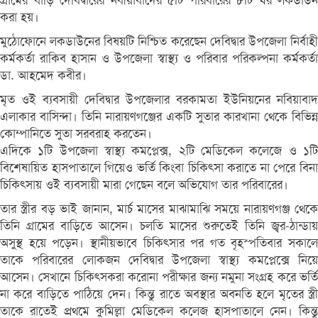
গ্রামের বাড়ি দেবিদ্বারের নবীয়াবাদের ৫টি পরিবারের ৮টি ঘর লকডাউন
করা হয়।
মুঠোফোনে লকডাউনের বিষয়টি নিশ্চিত করেছেন দেবিদ্বার উপজেলা নির্বাহী
কর্মকর্তা রাকিব হাসান ও উপজেলা স্বাস্থ্য ও পরিবার পরিকল্পনা কর্মকর্তা
ডা. আহমেদ কবীর।
মৃত ওই ব্যবসায়ী দেবিদ্বার উপজেলার বরকামতা ইউনিয়নের নবিয়াবাদ
এলাকার বাসিন্দা। তিনি নারায়ণগঞ্জের একটি সুতার কারখানা থেকে বিভিন্ন
কোম্পানিতে সুতা সরবরাহ করতেন।
এদিকে ১টি উপজেলা স্বাস্থ্য কমপ্লেক্স, ২টি মেডিকেল কলেজে ও ১টি
বিশেষায়িত হাসপাতালে গিয়েও ভর্তি কিংবা চিকিৎসা করাতে না পেরে বিনা
চিকিৎসায় ওই ব্যবসায়ী মারা গেছেন বলে অভিযোগ তার পরিবারের।
তার স্ত্রীর বড় ভাই জানান, মার্চ মাসের মাঝামাঝি সময়ে নারায়ণগঞ্জ থেকে
তিনি গ্রামের বাড়িতে আসেন। চলতি মাসের শুরুতেই তিনি জ্বর-ঠান্ডায়
অসুস্থ হয়ে পড়েন। স্থানীয়ভাবে চিকিৎসার পর গত বৃহস্পতিবার সকালে
তাকে পরিবারের লোকজন দেবিদ্বার উপজেলা স্বাস্থ্য কমপ্লেক্সে নিয়ে
আসেন। সেখানে চিকিৎসকরা করোনা পরীক্ষার জন্য নমুনা সংগ্রহ করে ভর্তি
না করে বাড়িতে পাঠিয়ে দেন। কিন্তু রাতে অবস্থার অবনতি হলে মৃতের স্ত্রী
তাকে রাতেই প্রথমে কুমিল্লা মেডিকেল কলেজ হাসপাতালে নেন। কিন্তু