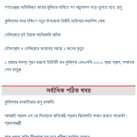
গণতন্ত্রের অভিষিক্ত মাতার মুক্তির দাবিতে গণ আন্দোলন গড়ে তুলতে হবে: দুলু
কুমিল্লার সদর দক্ষিণে নতুন উপজেলা নির্বাহি অফিসার শুভাশিস ঘোষ
দেবিদ্বারে দুই ইয়াবা পাচাঁরকারি আটক
চৌদ্দগ্রাম ও দেবিদ্বারে করোনায় আরো ২ জনের মৃত্যু
১ হাজার সদস্য পূরণ করলো ইউনিটি অব কুমিল্লা এসএসসি-২০০১ ব্যাচ গ্রুপ, সম্মাননা
পেল বন্ধুরা
সর্বাধিক পঠিত খবর
কুমিল্লার ডাকাতিয়ায় বালু ডাকাতি
আমরাই প্রথম এস কে সিনহাকে বানিয়েছি প্রধান বিচারপতি সম্মান রাখতে পারেননি :
প্রধানমন্ত্রী
কাল খুলছে কুবির সীলগালা হল,তবে পরীক্ষা স্থগিত থাকবে