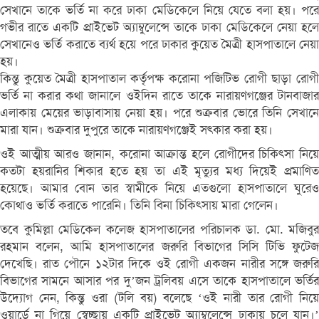
সেখানে তাকে ভর্তি না করে ঢাকা মেডিকেলে নিয়ে যেতে বলা হয়। পরে
গভীর রাতে একটি প্রাইভেট অ্যাম্বুলেন্সে তাকে ঢাকা মেডিকেলে নেয়া হলে
সেখানেও ভর্তি করাতে ব্যর্থ হয়ে পরে ঢাকার কুয়েত মৈত্রী হাসপাতালে নেয়া
হয়।
কিন্তু কুয়েত মৈত্রী হাসপাতাল কর্তৃপক্ষ করোনা পজিটিভ রোগী ছাড়া রোগী
ভর্তি না করার কথা জানালে ওইদিন রাতে তাকে নারায়ণগঞ্জের টানবাজার
এলাকায় মেয়ের ভাড়াবাসায় নেয়া হয়। পরে শুক্রবার ভোরে তিনি সেখানে
মারা যান। শুক্রবার দুপুরে তাকে নারায়ণগঞ্জেই সৎকার করা হয়।
ওই আত্মীয় আরও জানান, করোনা আক্রান্ত হলে রোগীদের চিকিৎসা নিয়ে
কতটা হয়রানির শিকার হতে হয় তা এই মৃত্যুর মধ্য দিয়েই প্রমাণিত
হয়েছে। আমার বোন তার স্বামীকে নিয়ে এতগুলো হাসপাতালে ঘুরেও
কোথাও ভর্তি করাতে পারেনি। তিনি বিনা চিকিৎসায় মারা গেলেন।
তবে কুমিল্লা মেডিকেল কলেজ হাসপাতালের পরিচালক ডা. মো. মজিবুর
রহমান বলেন, আমি হাসপাতালের জরুরি বিভাগের সিসি টিভি ফুটেজ
দেখেছি। রাত পৌনে ১২টার দিকে ওই রোগী একজন নারীর সঙ্গে জরুরি
বিভাগের সামনে আসার পর দু’জন ট্রলিবয় এসে তাকে হাসপাতালে ভর্তির
উদ্যোগ নেন, কিন্তু ওরা (টলি বয়) বলেছে ‘ওই নারী তার রোগী নিয়ে
ওয়ার্ডে না গিয়ে স্বেচ্ছায় একটি প্রাইভেট অ্যাম্বুলেন্সে ঢাকায় চলে যান।’