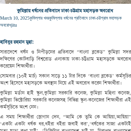
কুমিল্লায় ধর্ষনের প্রতিবাদে ঢাকা-চট্টগ্রাম মহাসড়ক অবরোধ
March 10, 2025
কুমিল্লার খবর
কুমিল্লায় ধর্ষনের প্রতিবাদে ঢাকা-চট্টগ্রাম মহাসড়ক
অবরোধ
jitu
হাবিবুর রহমান মুন্না:
সারাদেশে ধর্ষন ও নিপীড়নের প্রতিবাদে “বাংলা ব্লকেড” কুমিল্লা সদর
দক্ষিণের কোটবাড়ি বিশ্বরোড এলাকায় ঢাকা-চট্টগ্রাম মহাসড়কে অবরোধ
করেছেন শিক্ষার্থীরা।
সোমবার (১০ই মার্চ) সকাল সাড়ে ১১ টার দিকে ‘বাংলা ব্লকেড’ কর্মসূচির
অংশ হিসেবে মহাসড়কে অবস্থান নিয়ে এই অবরোধ করেন শিক্ষার্থীরা।
কুমিল্লা মর্ডান হাই স্কুল,কুমিল্লা সরকারি কলেজ, কুমিল্লা মহিলা কলেজ,
কুমিল্লা ভিক্টোরিয়া সরকারি কলেজসহ বিভিন্ন স্কুল-কলেজের শিক্ষার্থীরা এই
কর্মসূচিতে অংশ নেন।
এ সময় শিক্ষার্থীরা স্লোগান দেন, “আমি কে তুমি কে আছিয়া,আছিয়া”
‘একটা একটা ধর্ষক ধর,ধইরা ধইরা জবাই কর’,‘ধর্ষকের সাজা একটাই
মৃত্যু ছাড়া কথা নাই’, ‘ডিজিটাল বাংলাদেশ চাই না, নিরাপদ বাংলাদেশ