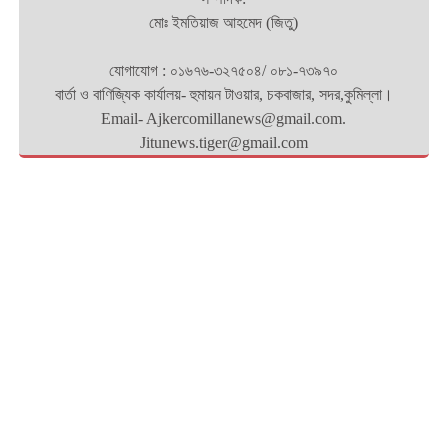
মোঃ ইমতিয়াজ আহমেদ (জিতু)
যোগাযোগ : ০১৬৭৬-৩২৭৫০৪/ ০৮১-৭৩৯৭০
বার্তা ও বাণিজ্যিক কার্যালয়- হুমায়ন টাওয়ার, চকবাজার, সদর,কুমিল্লা।
Email- Ajkercomillanews@gmail.com.
Jitunews.tiger@gmail.com