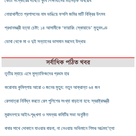
কোটা সংস্কারের দাবিতে কুবি শিক্ষার্থীদের মহাসড়ক অবরোধ
নোয়াখালীতে প্রশাসনের নাম ভাঙিয়ে ফসলি জমির মাটি বিক্রির উৎসব
প্রধানমন্ত্রী হত্যা চেষ্টা: ১৪ আসামীকে ‘ফায়ারিং স্কোয়াডে’ মৃত্যুদণ্ড
ডোবা থেকে মা ও দুই সন্তানের ভাসমান মরদেহ উদ্ধার
সর্বাধিক পঠিত খবর
তৃতীয় ম্যাচে এসে মুস্তাফিজদের প্রথম হার
করোনায় কুমিল্লায় আরো ৩ জনের মৃত্যু: নতুন আক্রান্ত ৬৪ জন
রেলযাত্রা নির্বিঘ্ন করতে রেল পুলিশের সংখ্যা বাড়ানো হবে: স্বরাষ্ট্রমন্ত্রী
মুরাদনগরে আইন-শৃঙ্খলা ও সমন্বয় কমিটির সভা অনুষ্ঠিত
বাবার সাথে দোকানে যাওয়ার বায়না, না নেওয়ায় অভিমানে শিশুর আ’ত্মহ’ত্যা