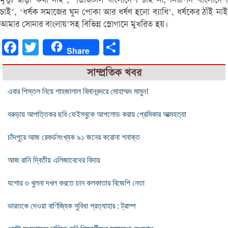
চাই’, ‘ধর্ষক সমাজের ঘুন পোকা আর ধর্ষণ হলো ব্যাধি’, ধর্ষকের ঠাঁই নাই
আমার সোনার বাংলায়’সহ বিভিন্ন স্লোগানে মুখরিত হয়।
Facebook
Twitter
Share
Share
সাম্প্রতিক খবর
এবার পিস্তল নিয়ে শাহজালাল বিমানবন্দরে মোহাম্মদ মামুন!
বরুড়ায় আপত্তিকর ছবি ফেইসবুকে আপলোড করায় প্রেমিকার আত্মহত্যা
চাঁদপুরে আজ রেকর্ডসংখ্যক ৯১ জনের করোনা শনাক্ত
আজ রানি দ্বিতীয় এলিজাবেথের বিদায়
যশোর ও খুলনা দখল করতে চান কলকাতার বিজেপি নেতা
ভারতকে দেওয়া বাণিজ্যিক সুবিধা প্রত্যাহার : ট্রাম্প