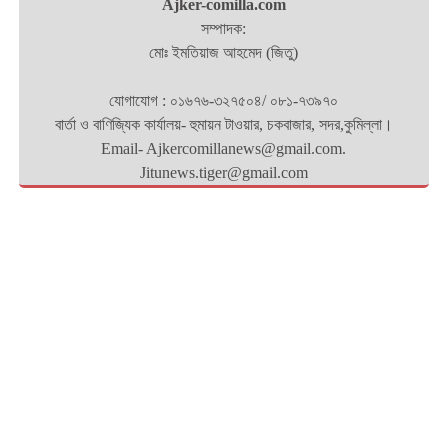
Ajker-comilla.com
সম্পাদক:
মোঃ ইমতিয়াজ আহমেদ (জিতু)
যোগাযোগ : ০১৬৭৬-৩২৭৫০৪/ ০৮১-৭৩৯৭০
বার্তা ও বাণিজ্যিক কার্যালয়- হুমায়ন টাওয়ার, চকবাজার, সদর,কুমিল্লা।
Email- Ajkercomillanews@gmail.com.
Jitunews.tiger@gmail.com