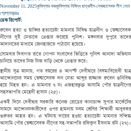
November 11, 2025
কুমিল্লার খবর
কুমিল্লায় নিষিদ্ধ ছাত্রলীগ-স্বেচ্ছাসেবক লীগ নেতা
গ্রেপ্তার
jitu
ডেস্ক রিপোর্ট:
রুবেল হত্যা ও ছাব্বির হত্যাচেষ্টা মামলায় নিষিদ্ধ ছাত্রলীগ ও স্বেচ্ছাসেবক
লীগের দুই নেতাকে গ্রেপ্তার করেছে পুলিশ। মঙ্গলবার দুপুরে তাদের
আদালতের মাধ্যমে জেলহাজতে পাঠানো হয়েছে।
সোমবার দিবাগত রাতে গোপন সংবাদের ভিত্তিতে পুলিশ আলাদা অভিযান
চালিয়ে তাদের নিজ নিজ বাড়ি থেকে গ্রেপ্তার করে।
স্থানীয় সূত্র জানায়, গত বছরের ৪ আগস্ট দেবীদ্বারে বৈষম্যবিরোধী ছাত্র
আন্দোলনের সময় স্বেচ্ছাসেবক দল নেতা আব্দুর রাজ্জাক রুবেল গুলিবিদ্ধ
হয়ে নিহত হন। এ মামলার ৭ নং এজহারভুক্ত আসামি পৌর ছাত্রলীগের
সহসভাপতি মেহেদী হাসান (২৫)।
একই দিনে দেবীদ্বার সরকারি কলেজ রোডের কালাচান্দ সুপার মার্কেটের
সামনে আন্দোলনকারীদের ওপর হামলায় নবম শ্রেণির শিক্ষার্থী আবুবকর
গুরুতর আহত হন। এ ঘটনায় দায়ের হওয়া হত্যাচেষ্টা মামলার সন্দিগ্ধ
আসামি পৌর স্বেচ্ছাসেবক লীগের সহ-সভাপতি রফিকুল ইসলাম রনি (২৭)।