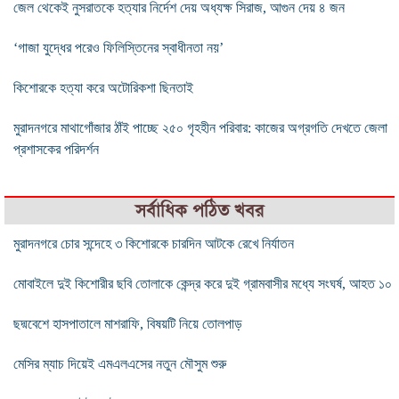
জেল থেকেই নুসরাতকে হত্যার নির্দেশ দেয় অধ্যক্ষ সিরাজ, আগুন দেয় ৪ জন
‘গাজা যুদ্ধের পরেও ফিলিস্তিনের স্বাধীনতা নয়’
কিশোরকে হত্যা করে অটোরিকশা ছিনতাই
মুরাদনগরে মাথাগোঁজার ঠাঁই পাচ্ছে ২৫০ গৃহহীন পরিবার: কাজের অগ্রগতি দেখতে জেলা
প্রশাসকের পরিদর্শন
সর্বাধিক পঠিত খবর
মুরাদনগরে চোর সন্দেহে ৩ কিশোরকে চারদিন আটকে রেখে নির্যাতন
মোবাইলে দুই কিশোরীর ছবি তোলাকে কেন্দ্র করে দুই গ্রামবাসীর মধ্যে সংঘর্ষ, আহত ১০
ছদ্মবেশে হাসপাতালে মাশরাফি, বিষয়টি নিয়ে তোলপাড়
মেসির ম্যাচ দিয়েই এমএলএসের নতুন মৌসুম শুরু