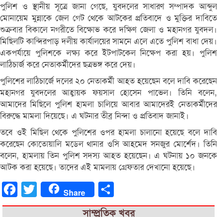
পুলিশ ও স্থানীয় সূত্রে জানা গেছে, যুবদলের সাধারণ সম্পাদক আব্দুল
মোনায়েম মুন্নাকে জেল গেট থেকে আটকের প্রতিবাদে ও মুক্তির দাবিতে
শুক্রবার বিকালে নগরীতে বিক্ষোভ করে দক্ষিণ জেলা ও মহানগর যুবদল।
মিছিলটি কান্দিরপাড় দলীয় কার্যালয়ের সামনে এলে এতে পুলিশ বাধা দেয়।
একপর্যায়ে পুলিশকে লক্ষ্য করে ইটপাটকেল নিক্ষেপ করা হয়। পুলিশ
লাঠিচার্জ করে নেতাকর্মীদের ছত্রভঙ্গ করে দেয়।
পুলিশের লাঠিচার্জে দলের ২০ নেতাকর্মী আহত হয়েছেন বলে দাবি করেছেন
মহানগর যুবদলের আহ্বায়ক ফয়সাল হোসেন পাভেল। তিনি বলেন,
আমাদের মিছিলে পুলিশ হামলা চালিয়ে আবার আমাদেরই নেতাকর্মীদের
বিরুদ্ধে মামলা দিয়েছে। এ ঘটনার তীব্র নিন্দা ও প্রতিবাদ জানাই।
তবে ওই মিছিল থেকে পুলিশের ওপর হামলা চালানো হয়েছে বলে দাবি
করেছেন কোতোয়ালি মডেল থানার ওসি আহমেদ সনজুর মোর্শেদ। তিনি
বলেন, হামলায় তিন পুলিশ সদস্য আহত হয়েছেন। এ ঘটনায় ১০ জনকে
আটক করা হয়েছে। তাদের এই মামলায় গ্রেফতার দেখানো হয়েছে।
Facebook
Twitter
Share
Share
সাম্প্রতিক খবর