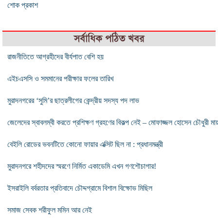
শোক প্রকাশ
সর্বাধিক পঠিত খবর
রাজনীতিতে আগ্রহীদের বীর্যপাত বেশি হয়
এইচএসসি ও সমমানের পরীক্ষার ফলের তারিখ
মুরাদনগরের ‘সুমি’র ছাত্রলীগের কেন্দ্রীয় সদস্য পদ লাভ
জেলেদের স্বাবলম্বী করতে প্রশিক্ষণ গ্রহণের বিকল্প নেই – মোফাজ্জল হোসেন চৌধুরী মায়
বেইলি রোডের ভবনটিতে কোনো ফায়ার এক্সিট ছিল না : প্রধানমন্ত্রী
মুরাদনগরে শহীদদের স্মরণে নির্মিত একাডেমি এখন গণশৌচাগার!
ইসরাইলি বর্বরতার প্রতিবাদে চৌদ্দগ্রামে বিশাল বিক্ষোভ মিছিল
সমাজ সেবক শরীফুল মমিন আর নেই